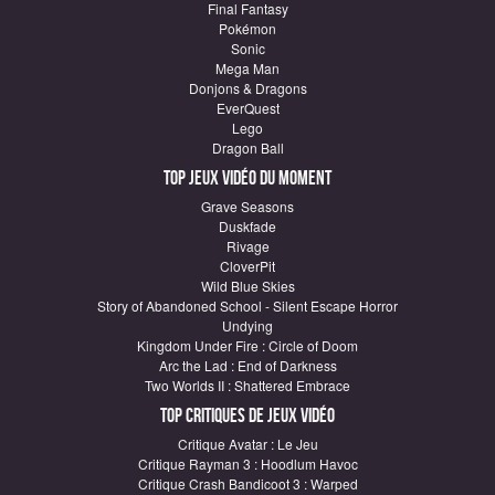
Final Fantasy
Pokémon
Sonic
Mega Man
Donjons & Dragons
EverQuest
Lego
Dragon Ball
Top Jeux vidéo du moment
Grave Seasons
Duskfade
Rivage
CloverPit
Wild Blue Skies
Story of Abandoned School - Silent Escape Horror
Undying
Kingdom Under Fire : Circle of Doom
Arc the Lad : End of Darkness
Two Worlds II : Shattered Embrace
Top critiques de Jeux vidéo
Critique Avatar : Le Jeu
Critique Rayman 3 : Hoodlum Havoc
Critique Crash Bandicoot 3 : Warped