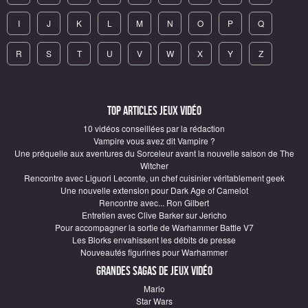
I
J
K
L
M
N
O
P
Q
R
S
T
U
V
W
X
Y
Z
Top articles Jeux vidéo
10 vidéos conseillées par la rédaction
Vampire vous avez dit Vampire ?
Une préquelle aux aventures du Sorceleur avant la nouvelle saison de The
Witcher
Rencontre avec Liguori Lecomte, un chef cuisinier véritablement geek
Une nouvelle extension pour Dark Age of Camelot
Rencontre avec... Ron Gilbert
Entretien avec Clive Barker sur Jericho
Pour accompagner la sortie de Warhammer Battle V7
Les Blorks envahissent les débits de presse
Nouveautés figurines pour Warhammer
Grandes sagas de Jeux vidéo
Mario
Star Wars