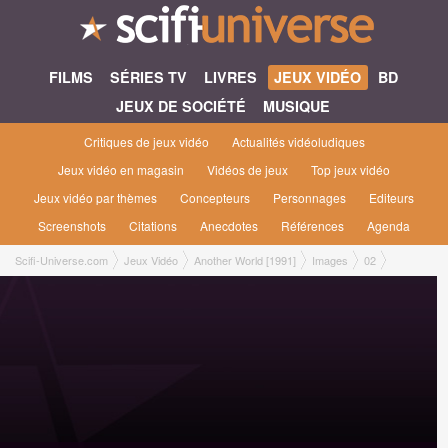
FILMS
SÉRIES TV
LIVRES
JEUX VIDÉO
BD
JEUX DE SOCIÉTÉ
MUSIQUE
Critiques de jeux vidéo
Actualités vidéoludiques
Jeux vidéo en magasin
Vidéos de jeux
Top jeux vidéo
Jeux vidéo par thèmes
Concepteurs
Personnages
Editeurs
Screenshots
Citations
Anecdotes
Références
Agenda
Scifi-Universe.com
Jeux Vidéo
Another World [1991]
Images
02