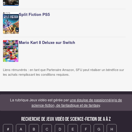
Split Fiction PS5
Mario Kart 8 Deluxe sur Switch
Liens rémunérés : en tant que Partenaire Amazon, SFU peut réaliser un bénéfice sur
les achats remplissant les conditions requises.
La rubrique Jeux vidéo est gérée par
une équipe de passionné(e)s de
science-fiction, de fantastique et de fantasy
.
Recherche de Jeux vidéo de science-fiction de A à Z
#
A
B
C
D
E
F
G
H