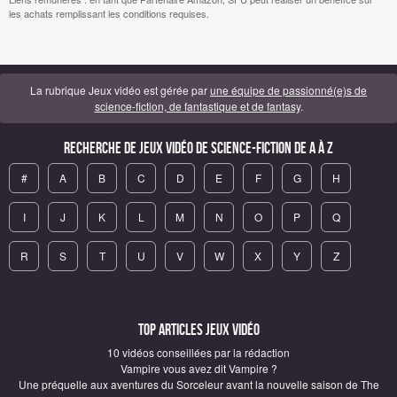
les achats remplissant les conditions requises.
La rubrique Jeux vidéo est gérée par
une équipe de passionné(e)s de
science-fiction, de fantastique et de fantasy
.
Recherche de Jeux vidéo de science-fiction de A à Z
#
A
B
C
D
E
F
G
H
I
J
K
L
M
N
O
P
Q
R
S
T
U
V
W
X
Y
Z
Top articles Jeux vidéo
10 vidéos conseillées par la rédaction
Vampire vous avez dit Vampire ?
Une préquelle aux aventures du Sorceleur avant la nouvelle saison de The