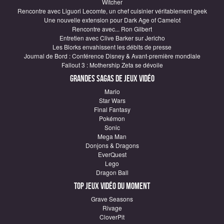
Witcher
Rencontre avec Liguori Lecomte, un chef cuisinier véritablement geek
Une nouvelle extension pour Dark Age of Camelot
Rencontre avec... Ron Gilbert
Entretien avec Clive Barker sur Jericho
Les Blorks envahissent les débits de presse
Journal de Bord : Conférence Disney & Avant-première mondiale
Fallout 3 : Mothership Zeta se dévoile
Grandes sagas de Jeux vidéo
Mario
Star Wars
Final Fantasy
Pokémon
Sonic
Mega Man
Donjons & Dragons
EverQuest
Lego
Dragon Ball
Top Jeux vidéo du moment
Grave Seasons
Rivage
CloverPit