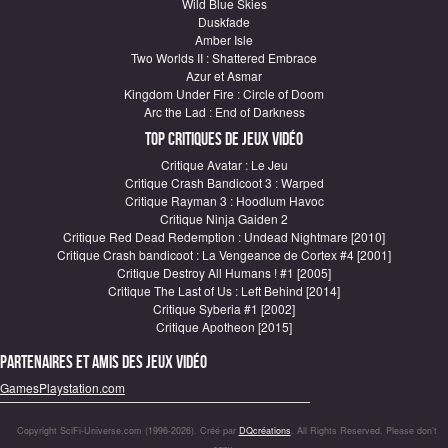
Wild Blue Skies
Duskfade
Amber Isle
Two Worlds II : Shattered Embrace
Azur et Asmar
Kingdom Under Fire : Circle of Doom
Arc the Lad : End of Darkness
Top critiques de Jeux vidéo
Critique Avatar : Le Jeu
Critique Crash Bandicoot 3 : Warped
Critique Rayman 3 : Hoodlum Havoc
Critique Ninja Gaiden 2
Critique Red Dead Redemption : Undead Nightmare [2010]
Critique Crash bandicoot : La Vengeance de Cortex #4 [2001]
Critique Destroy All Humans ! #1 [2005]
Critique The Last of Us : Left Behind [2014]
Critique Syberia #1 [2002]
Critique Apotheon [2015]
Partenaires et amis des jeux vidéo
GamesPlaystation.com
Copyright SciFi-Universe.com (1996-2026). Créé par
DQcréations
. All Rights Reserved. Please don’t