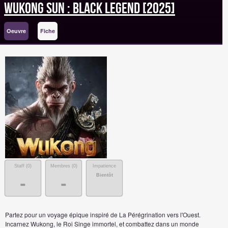
Wukong Sun : Black Legend [2025]
Oeuvre
Fiche
Staff (
0
)
Membres (
0
)
Impatience
Bientôt
-
-
Partez pour un voyage épique inspiré de La Pérégrination vers l'Ouest.
Incarnez Wukong, le Roi Singe immortel, et combattez dans un monde