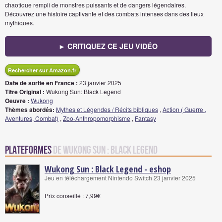
chaotique rempli de monstres puissants et de dangers légendaires.
Découvrez une histoire captivante et des combats intenses dans des lieux
mythiques.
► CRITIQUEZ CE JEU VIDÉO
Rechercher sur Amazon.fr
Date de sortie en France :
23 janvier 2025
Titre Original :
Wukong Sun: Black Legend
Oeuvre :
Wukong
Thèmes abordés:
Mythes et Légendes / Récits bibliques
,
Action ( Guerre ,
Aventures, Combat)
,
Zoo-Anthropomorphisme
,
Fantasy
Plateformes
de Wukong Sun : Black Legend
Wukong Sun : Black Legend - eshop
Jeu en téléchargement Nintendo Switch 23 janvier 2025
Prix conseillé : 7,99€