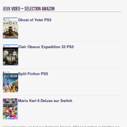
Jeux vidéo – Sélection Amazon
Ghost of Yotei PS5
Clair Obscur Expedition 33 PS5
Split Fiction PS5
Mario Kart 8 Deluxe sur Switch
Liens rémunérés : en tant que Partenaire Amazon, SFU peut réaliser un bénéfice sur