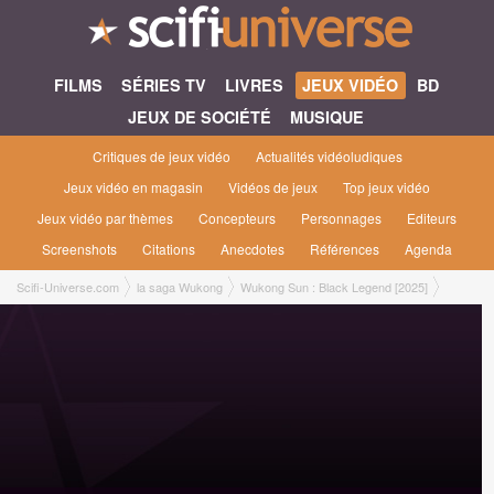
FILMS
SÉRIES TV
LIVRES
JEUX VIDÉO
BD
JEUX DE SOCIÉTÉ
MUSIQUE
Critiques de jeux vidéo
Actualités vidéoludiques
Jeux vidéo en magasin
Vidéos de jeux
Top jeux vidéo
Jeux vidéo par thèmes
Concepteurs
Personnages
Editeurs
Screenshots
Citations
Anecdotes
Références
Agenda
Scifi-Universe.com
la saga Wukong
Wukong Sun : Black Legend [2025]