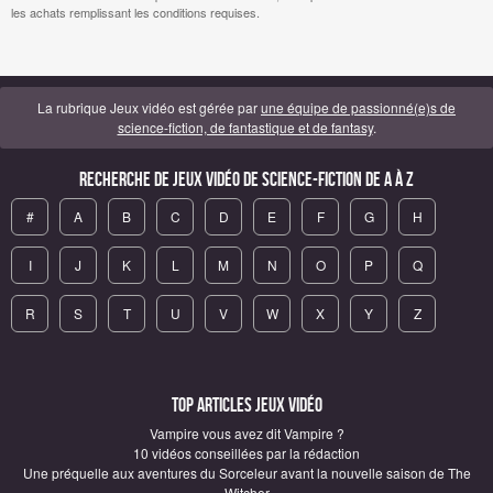
les achats remplissant les conditions requises.
La rubrique Jeux vidéo est gérée par
une équipe de passionné(e)s de
science-fiction, de fantastique et de fantasy
.
Recherche de Jeux vidéo de science-fiction de A à Z
#
A
B
C
D
E
F
G
H
I
J
K
L
M
N
O
P
Q
R
S
T
U
V
W
X
Y
Z
Top articles Jeux vidéo
Vampire vous avez dit Vampire ?
10 vidéos conseillées par la rédaction
Une préquelle aux aventures du Sorceleur avant la nouvelle saison de The
Witcher