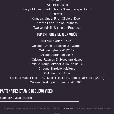
Wild Blue Skies
Story of Abandoned School - Silent Escape Horror
Amber Isle
Kingdom Under Fire : Circle of Doom
Arc the Lad : End of Darkness
Two Worlds II : Shattered Embrace
Top critiques de Jeux vidéo
Critique Avatar : Le Jeu
Critique Crash Bandicoot 3 : Warped
Critique Syberia #1 [2002]
Critique Apotheon [2015]
Critique Rayman 3 : Hoodlum Havoc
Critique Harry Potter et la Coupe de Feu
Critique Shrek le troisième
Critique LocoRoco
Critique Mass Effect DLC : Mass Effect 3 : Citadelle Numéro 3 [2013]
Critique Destroy All Humans ! #1 [2005]
Partenaires et amis des jeux vidéo
GamesPlaystation.com
Copyright SciFi-Universe.com (1996-2026). Créé par
DQcréations
. All Rights Reserved. Please don’t
copy.