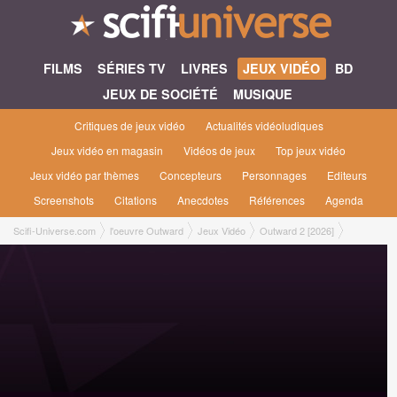
FILMS
SÉRIES TV
LIVRES
JEUX VIDÉO
BD
JEUX DE SOCIÉTÉ
MUSIQUE
Critiques de jeux vidéo
Actualités vidéoludiques
Jeux vidéo en magasin
Vidéos de jeux
Top jeux vidéo
Jeux vidéo par thèmes
Concepteurs
Personnages
Editeurs
Screenshots
Citations
Anecdotes
Références
Agenda
Scifi-Universe.com
l'oeuvre Outward
Jeux Vidéo
Outward 2 [2026]