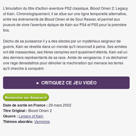
L'émulation du titre d'action-aventure PS2 classique, Blood Omen 2: Legacy
of Kain. Chronologiquement, il se situe sur une ligne temporelle alternative,
entre les événements de Blood Omen et de Soul Reaver, et permet aux
joueurs de vivre l'aventure épique de Kain sur PS4 et PS5 pour la première
fois.
Déchu de sa puissance il y a des siècles par un mystérieux seigneur de
guerre, Kain se réveille dans un monde qu'il reconnaît à peine. Ses armées
ont été massacrées, ses frères vampires sont quasiment éteints, Kain est un
des derniers représentants de sa race. Avide de vengeance, il va déchaîner
une rage dévastatrice pour dévoiler la machination qui menace les terres
qu'il cherche à conquérir.
► CRITIQUEZ CE JEU VIDÉO
Rechercher sur Amazon.fr
Date de sortie en France :
29 mars 2002
Titre Original :
Blood Omen 2
Oeuvre :
Legacy of Kain
Thèmes abordés:
Vampires