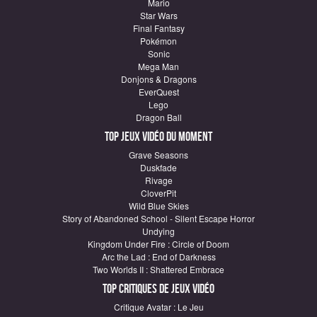
Mario
Star Wars
Final Fantasy
Pokémon
Sonic
Mega Man
Donjons & Dragons
EverQuest
Lego
Dragon Ball
Top Jeux vidéo du moment
Grave Seasons
Duskfade
Rivage
CloverPit
Wild Blue Skies
Story of Abandoned School - Silent Escape Horror
Undying
Kingdom Under Fire : Circle of Doom
Arc the Lad : End of Darkness
Two Worlds II : Shattered Embrace
Top critiques de Jeux vidéo
Critique Avatar : Le Jeu