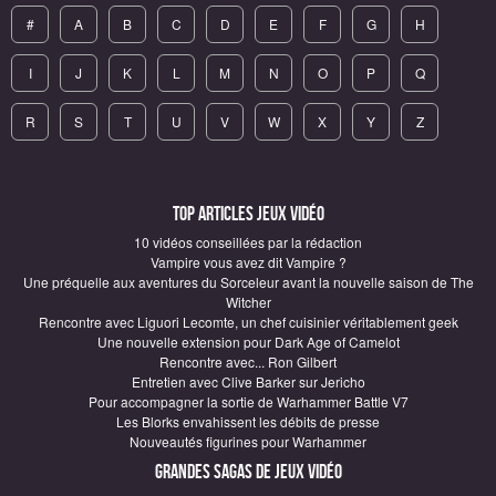
#
A
B
C
D
E
F
G
H
I
J
K
L
M
N
O
P
Q
R
S
T
U
V
W
X
Y
Z
Top articles Jeux vidéo
10 vidéos conseillées par la rédaction
Vampire vous avez dit Vampire ?
Une préquelle aux aventures du Sorceleur avant la nouvelle saison de The
Witcher
Rencontre avec Liguori Lecomte, un chef cuisinier véritablement geek
Une nouvelle extension pour Dark Age of Camelot
Rencontre avec... Ron Gilbert
Entretien avec Clive Barker sur Jericho
Pour accompagner la sortie de Warhammer Battle V7
Les Blorks envahissent les débits de presse
Nouveautés figurines pour Warhammer
Grandes sagas de Jeux vidéo