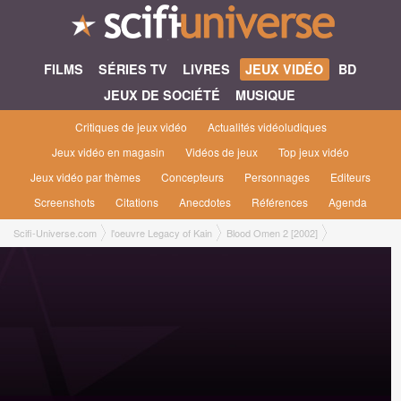
FILMS
SÉRIES TV
LIVRES
JEUX VIDÉO
BD
JEUX DE SOCIÉTÉ
MUSIQUE
Critiques de jeux vidéo
Actualités vidéoludiques
Jeux vidéo en magasin
Vidéos de jeux
Top jeux vidéo
Jeux vidéo par thèmes
Concepteurs
Personnages
Editeurs
Screenshots
Citations
Anecdotes
Références
Agenda
Scifi-Universe.com
l'oeuvre Legacy of Kain
Blood Omen 2 [2002]