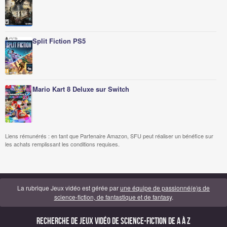
Split Fiction PS5
Mario Kart 8 Deluxe sur Switch
Liens rémunérés : en tant que Partenaire Amazon, SFU peut réaliser un bénéfice sur
les achats remplissant les conditions requises.
La rubrique Jeux vidéo est gérée par
une équipe de passionné(e)s de
science-fiction, de fantastique et de fantasy
.
Recherche de Jeux vidéo de science-fiction de A à Z