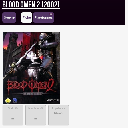
Blood Omen 2 [2002]
6
Oeuvre
Fiche
Plateformes
Staff (
0
)
Membres (
0
)
Impatience
Bientôt
-
-