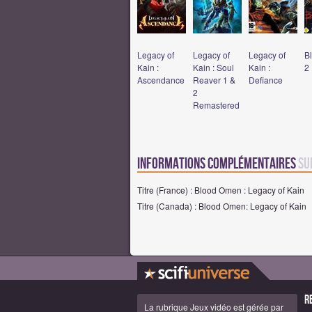
Legacy of
Legacy of
Legacy of
B
Kain :
Kain : Soul
Kain :
2
Ascendance
Reaver 1 &
Defiance
2
Remastered
Informations complémentaires
su
Titre (France) : Blood Omen : Legacy of Kain
Titre (Canada) : Blood Omen: Legacy of Kain
R
La rubrique Jeux vidéo est gérée par