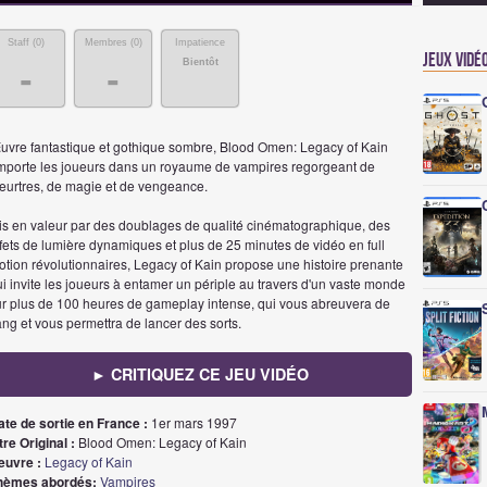
Staff (
0
)
Membres (
0
)
Impatience
Jeux vidé
Bientôt
-
-
uvre fantastique et gothique sombre, Blood Omen: Legacy of Kain
mporte les joueurs dans un royaume de vampires regorgeant de
eurtres, de magie et de vengeance.
is en valeur par des doublages de qualité cinématographique, des
fets de lumière dynamiques et plus de 25 minutes de vidéo en full
otion révolutionnaires, Legacy of Kain propose une histoire prenante
i invite les joueurs à entamer un périple au travers d'un vaste monde
ur plus de 100 heures de gameplay intense, qui vous abreuvera de
ng et vous permettra de lancer des sorts.
► CRITIQUEZ CE JEU VIDÉO
ate de sortie en France :
1er mars 1997
tre Original :
Blood Omen: Legacy of Kain
euvre :
Legacy of Kain
hèmes abordés:
Vampires