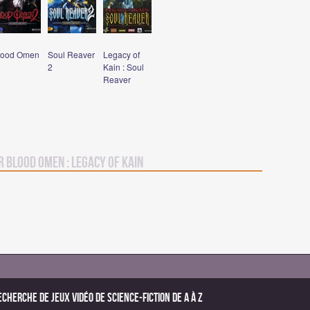
lood Omen
Soul Reaver
Legacy of
2
Kain : Soul
Reaver
r Blood Omen : Legacy of Kain
echerche de Jeux vidéo de science-fiction de A à Z