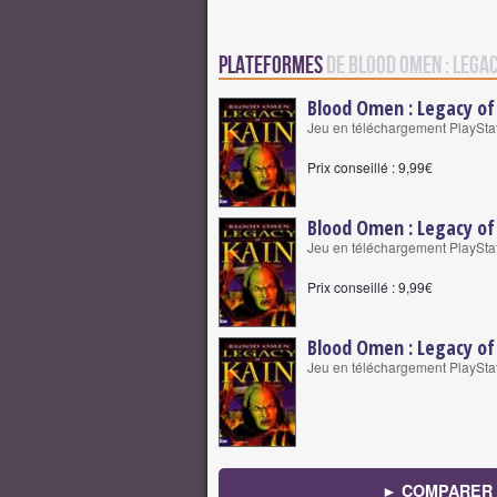
Plateformes
de Blood Omen : Legac
Blood Omen : Legacy of
Jeu en téléchargement PlaySta
Prix conseillé : 9,99€
Blood Omen : Legacy of
Jeu en téléchargement PlaySta
Prix conseillé : 9,99€
Blood Omen : Legacy of
Jeu en téléchargement PlaySta
► COMPARER 