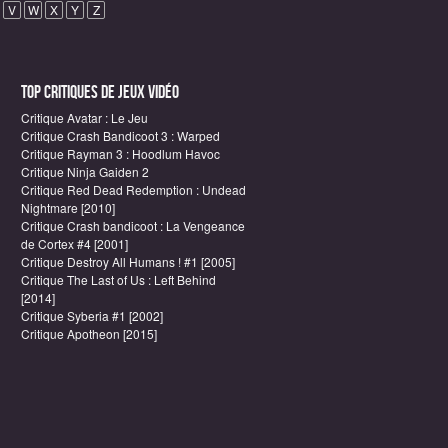
V
W
X
Y
Z
Top critiques de Jeux vidéo
Critique Avatar : Le Jeu
Critique Crash Bandicoot 3 : Warped
Critique Rayman 3 : Hoodlum Havoc
Critique Ninja Gaiden 2
Critique Red Dead Redemption : Undead
Nightmare [2010]
Critique Crash bandicoot : La Vengeance
de Cortex #4 [2001]
Critique Destroy All Humans ! #1 [2005]
Critique The Last of Us : Left Behind
[2014]
Critique Syberia #1 [2002]
Critique Apotheon [2015]