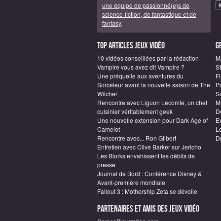
une équipe de passionné(e)s de
science-fiction, de fantastique et de
fantasy
.
Top articles Jeux vidéo
G
10 vidéos conseillées par la rédaction
M
Vampire vous avez dit Vampire ?
S
Une préquelle aux aventures du
F
Sorceleur avant la nouvelle saison de The
P
Witcher
S
Rencontre avec Liguori Lecomte, un chef
M
cuisinier véritablement geek
D
Une nouvelle extension pour Dark Age of
E
Camelot
L
Rencontre avec... Ron Gilbert
D
Entretien avec Clive Barker sur Jericho
Les Blorks envahissent les débits de
presse
Journal de Bord : Conférence Disney &
Avant-première mondiale
Fallout 3 : Mothership Zeta se dévoile
Partenaires et amis des jeux vidéo