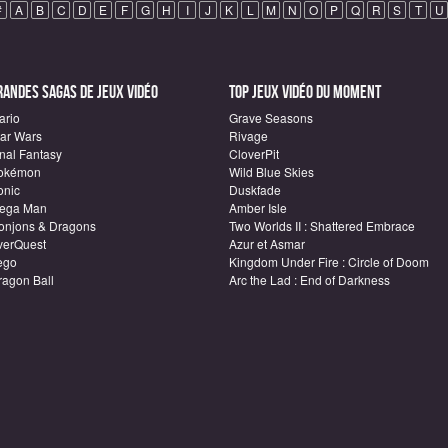
#
A
B
C
D
E
F
G
H
I
J
K
L
M
N
O
P
Q
R
S
T
U
randes sagas de Jeux vidéo
Top Jeux vidéo du moment
ario
Grave Seasons
tar Wars
Rivage
inal Fantasy
CloverPit
okémon
Wild Blue Skies
onic
Duskfade
ega Man
Amber Isle
onjons & Dragons
Two Worlds II : Shattered Embrace
verQuest
Azur et Asmar
ego
Kingdom Under Fire : Circle of Doom
ragon Ball
Arc the Lad : End of Darkness