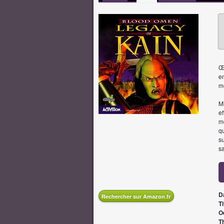
Œ
e
m
M
ef
m
qu
s
sa
D
Rechercher sur Amazon.fr
Ti
O
T