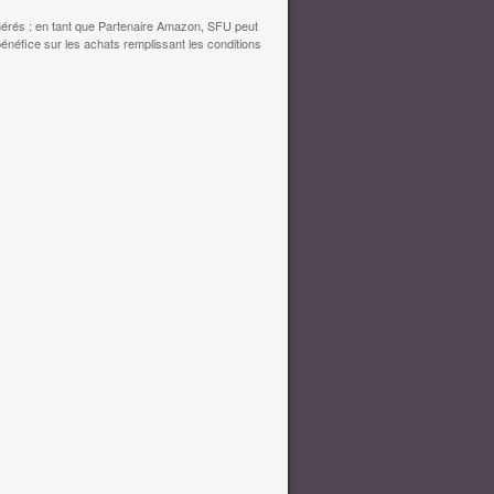
érés : en tant que Partenaire Amazon, SFU peut
bénéfice sur les achats remplissant les conditions