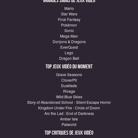
Grandes sagas de Jeux vidéo
Mario
Star Wars
Final Fantasy
Pokémon
Sonic
Mega Man
Donjons & Dragons
EverQuest
Lego
Dragon Ball
Top Jeux vidéo du moment
Grave Seasons
CloverPit
Duskfade
Rivage
Wild Blue Skies
Story of Abandoned School - Silent Escape Horror
Kingdom Under Fire : Circle of Doom
Arc the Lad : End of Darkness
Amber Isle
Palworld
Top critiques de Jeux vidéo