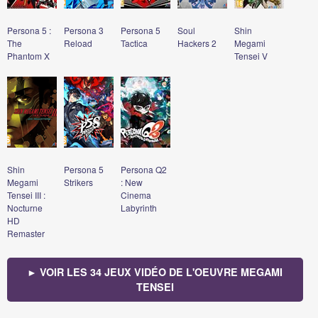
Persona 5 :
Persona 3
Persona 5
Soul
Shin
The
Reload
Tactica
Hackers 2
Megami
Phantom X
Tensei V
Shin
Persona 5
Persona Q2
Megami
Strikers
: New
Tensei III :
Cinema
Nocturne
Labyrinth
HD
Remaster
► VOIR LES 34 JEUX VIDÉO DE L'OEUVRE MEGAMI
TENSEI