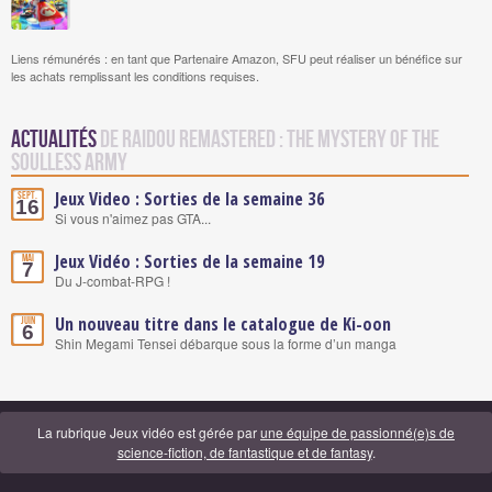
Liens rémunérés : en tant que Partenaire Amazon, SFU peut réaliser un bénéfice sur
les achats remplissant les conditions requises.
Actualités
de Raidou Remastered : The Mystery of The
Soulless Army
Jeux Video : Sorties de la semaine 36
Sept.
16
Si vous n'aimez pas GTA...
Jeux Vidéo : Sorties de la semaine 19
Mai
7
Du J-combat-RPG !
Un nouveau titre dans le catalogue de Ki-oon
Juin
6
Shin Megami Tensei débarque sous la forme d’un manga
La rubrique Jeux vidéo est gérée par
une équipe de passionné(e)s de
science-fiction, de fantastique et de fantasy
.