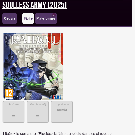
Soulless Army [2025]
7
Oeuvre
Fiche
Plateformes
Staff (
0
)
Membres (
0
)
Impatience
Bientôt
-
-
Libérez le surnaturel "Élucidez l'affaire du siècle dans ce classique