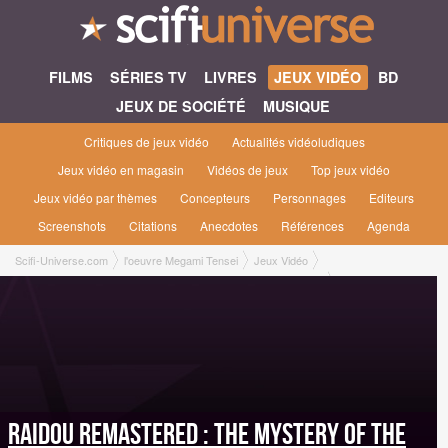
FILMS
SÉRIES TV
LIVRES
JEUX VIDÉO
BD
JEUX DE SOCIÉTÉ
MUSIQUE
Critiques de jeux vidéo
Actualités vidéoludiques
Jeux vidéo en magasin
Vidéos de jeux
Top jeux vidéo
Jeux vidéo par thèmes
Concepteurs
Personnages
Editeurs
Screenshots
Citations
Anecdotes
Références
Agenda
Scifi-Universe.com
l'oeuvre Megami Tensei
Jeux Vidéo
Raidou Remastered : The Mystery of The Soulless Army [2025]
Raidou Remastered : The Mystery of The