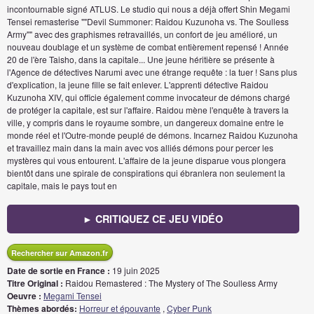
incontournable signé ATLUS. Le studio qui nous a déjà offert Shin Megami
Tensei remasterise ""Devil Summoner: Raidou Kuzunoha vs. The Soulless
Army"" avec des graphismes retravaillés, un confort de jeu amélioré, un
nouveau doublage et un système de combat entièrement repensé ! Année
20 de l'ère Taisho, dans la capitale... Une jeune héritière se présente à
l'Agence de détectives Narumi avec une étrange requête : la tuer ! Sans plus
d'explication, la jeune fille se fait enlever. L'apprenti détective Raidou
Kuzunoha XIV, qui officie également comme invocateur de démons chargé
de protéger la capitale, est sur l'affaire. Raidou mène l'enquête à travers la
ville, y compris dans le royaume sombre, un dangereux domaine entre le
monde réel et l'Outre-monde peuplé de démons. Incarnez Raidou Kuzunoha
et travaillez main dans la main avec vos alliés démons pour percer les
mystères qui vous entourent. L'affaire de la jeune disparue vous plongera
bientôt dans une spirale de conspirations qui ébranlera non seulement la
capitale, mais le pays tout en
► CRITIQUEZ CE JEU VIDÉO
Rechercher sur Amazon.fr
Date de sortie en France :
19 juin 2025
Titre Original :
Raidou Remastered : The Mystery of The Soulless Army
Oeuvre :
Megami Tensei
Thèmes abordés:
Horreur et épouvante
,
Cyber Punk