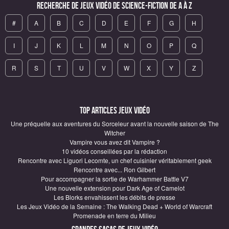
Recherche de Jeux vidéo de science-fiction de A à Z
#
A
B
C
D
E
F
G
H
I
J
K
L
M
N
O
P
Q
R
S
T
U
V
W
X
Y
Z
Top articles Jeux vidéo
Une préquelle aux aventures du Sorceleur avant la nouvelle saison de The
Witcher
Vampire vous avez dit Vampire ?
10 vidéos conseillées par la rédaction
Rencontre avec Liguori Lecomte, un chef cuisinier véritablement geek
Rencontre avec... Ron Gilbert
Pour accompagner la sortie de Warhammer Battle V7
Une nouvelle extension pour Dark Age of Camelot
Les Blorks envahissent les débits de presse
Les Jeux Vidéo de la Semaine : The Walking Dead + World of Warcraft
Promenade en terre du Milieu