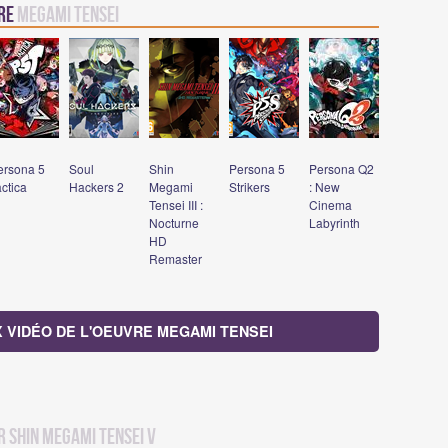
vre
Megami Tensei
ersona 5
Soul
Shin
Persona 5
Persona Q2
ctica
Hackers 2
Megami
Strikers
: New
Tensei III :
Cinema
Nocturne
Labyrinth
HD
Remaster
X VIDÉO DE L'OEUVRE MEGAMI TENSEI
r Shin Megami Tensei V