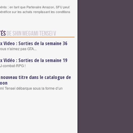
érés : en tant que Partenaire Amazon, SFU peut
bénéfice sur les achats remplissant les conditions
tés
de Shin Megami Tensei V
ux Video : Sorties de la semaine 36
vous n'aimez pas GTA...
ux Vidéo : Sorties de la semaine 19
J-combat-RPG !
 nouveau titre dans le catalogue de
-oon
i Tensei débarque sous la forme d’un