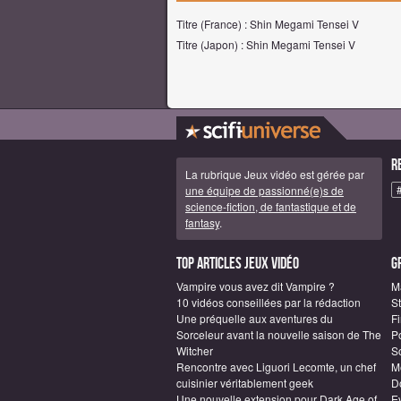
Titre (France) : Shin Megami Tensei V
Titre (Japon) : Shin Megami Tensei V
R
La rubrique Jeux vidéo est gérée par
une équipe de passionné(e)s de
science-fiction, de fantastique et de
fantasy
.
Top articles Jeux vidéo
G
Vampire vous avez dit Vampire ?
M
10 vidéos conseillées par la rédaction
S
Une préquelle aux aventures du
F
Sorceleur avant la nouvelle saison de The
P
Witcher
S
Rencontre avec Liguori Lecomte, un chef
M
cuisinier véritablement geek
D
Une nouvelle extension pour Dark Age of
E