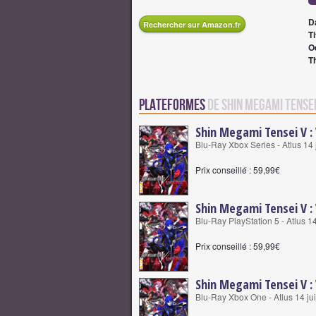
D
Rechercher sur Amazon.fr
Ti
O
T
Plateformes
de Shin Megami Tensei
Shin Megami Tensei V :
Blu-Ray Xbox Series - Atlus 14
Prix conseillé : 59,99€
Shin Megami Tensei V :
Blu-Ray PlayStation 5 - Atlus 1
Prix conseillé : 59,99€
Shin Megami Tensei V :
Blu-Ray Xbox One - Atlus 14 ju