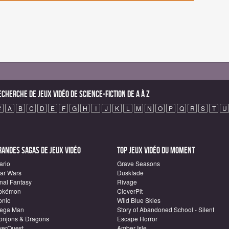
echerche de Jeux vidéo de science-fiction de A à Z
#
A
B
C
D
E
F
G
H
I
J
K
L
M
N
O
P
Q
R
S
T
U
randes sagas de Jeux vidéo
Top Jeux vidéo du moment
ario
Grave Seasons
tar Wars
Duskfade
inal Fantasy
Rivage
okémon
CloverPit
onic
Wild Blue Skies
ega Man
Story of Abandoned School - Silent
onjons & Dragons
Escape Horror
verQuest
Amber Isle