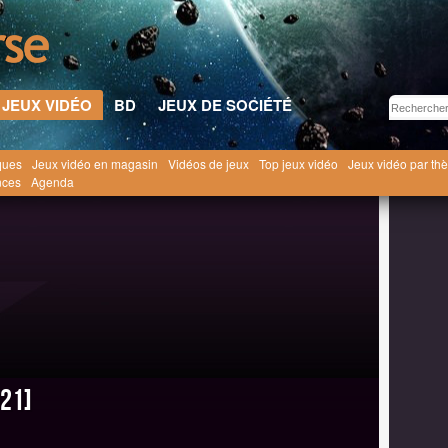
JEUX VIDÉO
BD
JEUX DE SOCIÉTÉ
ques
Jeux vidéo en magasin
Vidéos de jeux
Top jeux vidéo
Jeux vidéo par th
eux Vidéo
Shin Megami Tensei V [2021]
nces
Agenda
021]