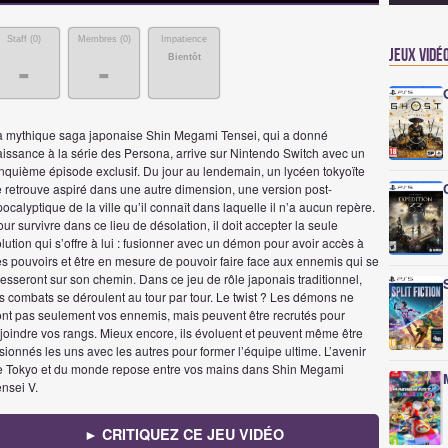
Staff (
0
)
Membres (
0
)
Impatience
Jeux vidé
Bientôt
-
-
a mythique saga japonaise Shin Megami Tensei, qui a donné
aissance à la série des Persona, arrive sur Nintendo Switch avec un
inquième épisode exclusif. Du jour au lendemain, un lycéen tokyoïte
e retrouve aspiré dans une autre dimension, une version post-
ocalyptique de la ville qu’il connaît dans laquelle il n’a aucun repère.
ur survivre dans ce lieu de désolation, il doit accepter la seule
lution qui s’offre à lui : fusionner avec un démon pour avoir accès à
s pouvoirs et être en mesure de pouvoir faire face aux ennemis qui se
esseront sur son chemin. Dans ce jeu de rôle japonais traditionnel,
s combats se déroulent au tour par tour. Le twist ? Les démons ne
ont pas seulement vos ennemis, mais peuvent être recrutés pour
joindre vos rangs. Mieux encore, ils évoluent et peuvent même être
sionnés les uns avec les autres pour former l’équipe ultime. L’avenir
e Tokyo et du monde repose entre vos mains dans Shin Megami
nsei V.
► CRITIQUEZ CE JEU VIDÉO