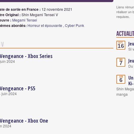
Liens rémun
ate de sortie en France :
12 novembre 2021
réaliser un 
tre Original :
Shin Megami Tensei V
requises.
euvre :
Megami Tensei
hèmes abordés:
Horreur et épouvante
,
Cyber Punk
Actuali
Je
 V
Sept.
16
Si 
 Vengeance - Xbox Series
Je
Mai
 juin 2024
7
Du 
Un
Juin
6
Ki
 Vengeance - PS5
Shin Megam
4 juin 2024
manga
 Vengeance - Xbox One
in 2024