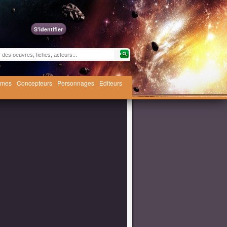
S'identifier
èmes
Concepteurs
Personnages
Editeurs