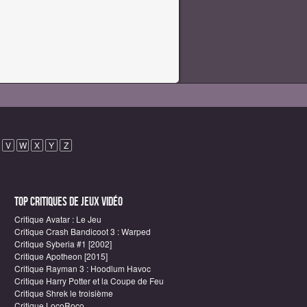
V
W
X
Y
Z
Top critiques de Jeux vidéo
Critique Avatar : Le Jeu
Critique Crash Bandicoot 3 : Warped
Critique Syberia #1 [2002]
Critique Apotheon [2015]
Critique Rayman 3 : Hoodlum Havoc
Critique Harry Potter et la Coupe de Feu
Critique Shrek le troisième
Critique LocoRoco