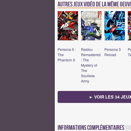
Autres jeux vidéo de la même oeu
Persona 5 :
Raidou
Persona 3
P
The
Remastered
Reload
Ta
Phantom X
: The
Mystery of
The
Soulless
Army
► VOIR LES 34 JEU
Informations complémentaires
su