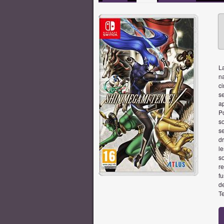
L
n
c
s
ap
Po
so
se
dr
le
s
re
fu
d
Te