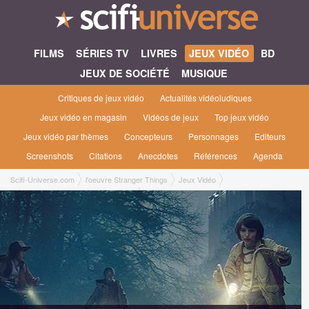
FILMS
SÉRIES TV
LIVRES
JEUX VIDÉO
BD
JEUX DE SOCIÉTÉ
MUSIQUE
Critiques de jeux vidéo
Actualités vidéoludiques
Jeux vidéo en magasin
Vidéos de jeux
Top jeux vidéo
Jeux vidéo par thèmes
Concepteurs
Personnages
Editeurs
Screenshots
Citations
Anecdotes
Références
Agenda
Scifi-Universe.com
l'oeuvre Stranger Things
Jeux Vidéo
Stranger Things 3 : The Game [2019]