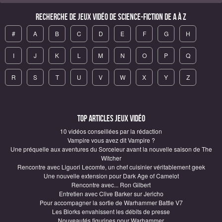
Recherche de Jeux vidéo de science-fiction de A à Z
#
A
B
C
D
E
F
G
H
I
J
K
L
M
N
O
P
Q
R
S
T
U
V
W
X
Y
Z
Top articles Jeux vidéo
10 vidéos conseillées par la rédaction
Vampire vous avez dit Vampire ?
Une préquelle aux aventures du Sorceleur avant la nouvelle saison de The
Witcher
Rencontre avec Liguori Lecomte, un chef cuisinier véritablement geek
Une nouvelle extension pour Dark Age of Camelot
Rencontre avec... Ron Gilbert
Entretien avec Clive Barker sur Jericho
Pour accompagner la sortie de Warhammer Battle V7
Les Blorks envahissent les débits de presse
Nouveautés figurines pour Warhammer