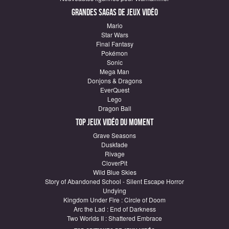
Grandes sagas de Jeux vidéo
Mario
Star Wars
Final Fantasy
Pokémon
Sonic
Mega Man
Donjons & Dragons
EverQuest
Lego
Dragon Ball
Top Jeux vidéo du moment
Grave Seasons
Duskfade
Rivage
CloverPit
Wild Blue Skies
Story of Abandoned School - Silent Escape Horror
Undying
Kingdom Under Fire : Circle of Doom
Arc the Lad : End of Darkness
Two Worlds II : Shattered Embrace