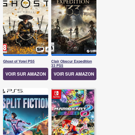
Ghost of Yotei PS5
Clair Obscur Expedition
33 PS5
VOIR SUR AMAZON
VOIR SUR AMAZON