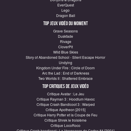
EverQuest
Lego
Dragon Ball
Top Jeux vidéo du moment
Grave Seasons
Duskfade
Rivage
CloverPit
Wild Blue Skies
Story of Abandoned School - Silent Escape Horror
Undying
Kingdom Under Fire : Circle of Doom
Arc the Lad : End of Darkness
Two Worlds II : Shattered Embrace
Top critiques de Jeux vidéo
Critique Avatar : Le Jeu
Critique Rayman 3 : Hoodlum Havoc
Critique Crash Bandicoot 3 : Warped
Critique Apotheon [2015]
Critique Harry Potter et la Coupe de Feu
Critique Shrek le troisième
Critique LocoRoco
Critique Crash bandicoot : La Vengeance de Cortex #4 [2001]