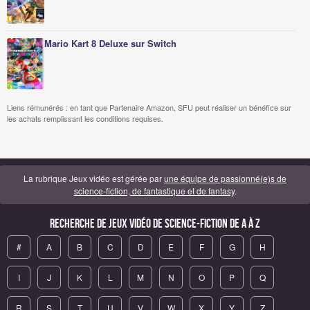
Mario Kart 8 Deluxe sur Switch
Liens rémunérés : en tant que Partenaire Amazon, SFU peut réaliser un bénéfice sur
les achats remplissant les conditions requises.
La rubrique Jeux vidéo est gérée par
une équipe de passionné(e)s de
science-fiction, de fantastique et de fantasy
.
Recherche de Jeux vidéo de science-fiction de A à Z
#
A
B
C
D
E
F
G
H
I
J
K
L
M
N
O
P
Q
R
S
T
U
V
W
X
Y
Z