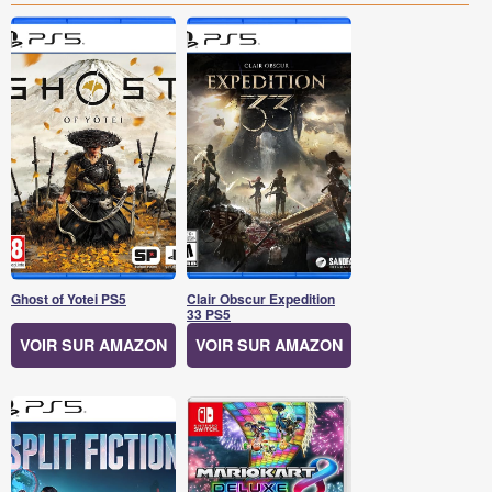
Ghost of Yotei PS5
Clair Obscur Expedition
33 PS5
VOIR SUR AMAZON
VOIR SUR AMAZON