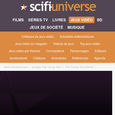
FILMS
SÉRIES TV
LIVRES
JEUX VIDÉO
BD
JEUX DE SOCIÉTÉ
MUSIQUE
Critiques de jeux vidéo
Actualités vidéoludiques
Jeux vidéo en magasin
Vidéos de jeux
Top jeux vidéo
Jeux vidéo par thèmes
Concepteurs
Personnages
Editeurs
Screenshots
Citations
Anecdotes
Références
Agenda
Scifi-Universe.com
la saga The Turing Test
The Turing Test [2016]