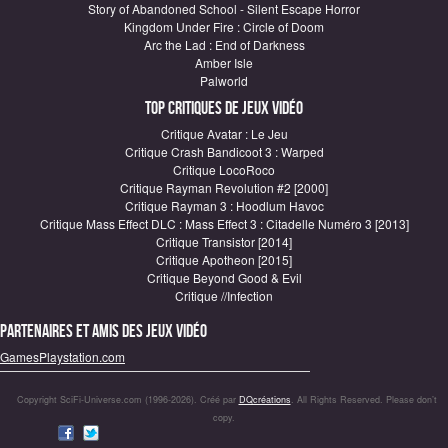
Story of Abandoned School - Silent Escape Horror
Kingdom Under Fire : Circle of Doom
Arc the Lad : End of Darkness
Amber Isle
Palworld
Top critiques de Jeux vidéo
Critique Avatar : Le Jeu
Critique Crash Bandicoot 3 : Warped
Critique LocoRoco
Critique Rayman Revolution #2 [2000]
Critique Rayman 3 : Hoodlum Havoc
Critique Mass Effect DLC : Mass Effect 3 : Citadelle Numéro 3 [2013]
Critique Transistor [2014]
Critique Apotheon [2015]
Critique Beyond Good & Evil
Critique //Infection
Partenaires et amis des jeux vidéo
GamesPlaystation.com
Copyright SciFi-Universe.com (1996-2026). Créé par
DQcréations
. All Rights Reserved. Please don’t
copy.