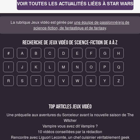
VOIR TOUTES LES ACTUALITÉS LIÉES À STAR WARS
La rubrique Jeux vidéo est gérée par
une équipe de passionné(e)s de
science-fiction, de fantastique et de fantasy
.
Recherche de Jeux vidéo de science-fiction de A à Z
#
A
B
C
D
E
F
G
H
I
J
K
L
M
N
O
P
Q
R
S
T
U
V
W
X
Y
Z
Top articles Jeux vidéo
Une préquelle aux aventures du Sorceleur avant la nouvelle saison de The
Witcher
Vampire vous avez dit Vampire ?
10 vidéos conseillées par la rédaction
Rencontre avec Liguori Lecomte, un chef cuisinier véritablement geek