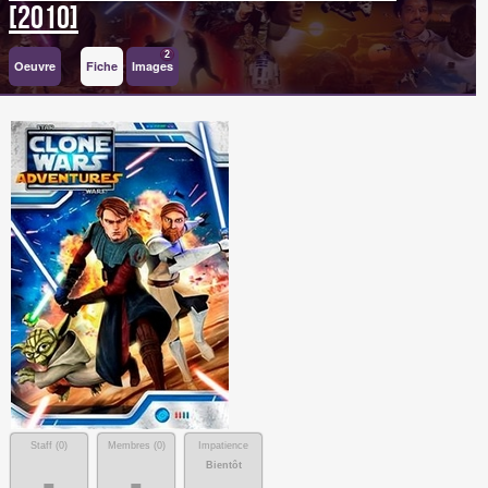
[2010]
2
Oeuvre
Fiche
Images
Staff (
0
)
Membres (
0
)
Impatience
Bientôt
-
-