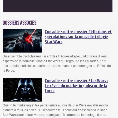
Dossiers associés
Consultez notre dossier Réflexions et
spéculations sur la nouvelle trilogie
Star Wars
Un ensemble d'articles réunissant des théories et spéculations sur divers
aspects de la nouvelle trilogie Star Wars qui regroupe les épisodes 7 à 9.
Les premiers articles concerneront les nouveaux personnages du Réveil de
la Force.
Consultez notre dossier Star Wars :
Le réveil du marketing obscur de la
Force
Quand le marketing et les partenariats autour de Star Wars envahissent la
planète à tous les niveaux. Découvrez tous ceux qui s'associent à la saga
Star Wars pour mieux vendre, allant jusqu'à corrompre leur intégrité pour