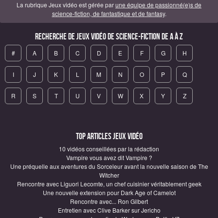
La rubrique Jeux vidéo est gérée par
une équipe de passionné(e)s de
science-fiction, de fantastique et de fantasy
.
Recherche de Jeux vidéo de science-fiction de A à Z
#
A
B
C
D
E
F
G
H
I
J
K
L
M
N
O
P
Q
R
S
T
U
V
W
X
Y
Z
Top articles Jeux vidéo
10 vidéos conseillées par la rédaction
Vampire vous avez dit Vampire ?
Une préquelle aux aventures du Sorceleur avant la nouvelle saison de The
Witcher
Rencontre avec Liguori Lecomte, un chef cuisinier véritablement geek
Une nouvelle extension pour Dark Age of Camelot
Rencontre avec... Ron Gilbert
Entretien avec Clive Barker sur Jericho