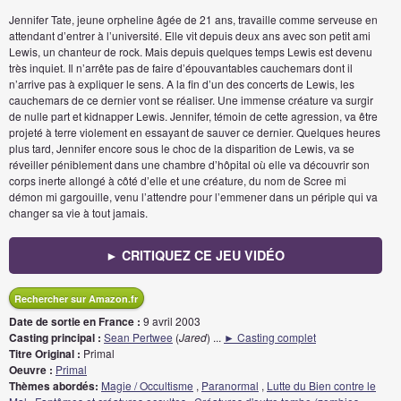
Jennifer Tate, jeune orpheline âgée de 21 ans, travaille comme serveuse en
attendant d’entrer à l’université. Elle vit depuis deux ans avec son petit ami
Lewis, un chanteur de rock. Mais depuis quelques temps Lewis est devenu
très inquiet. Il n’arrête pas de faire d’épouvantables cauchemars dont il
n’arrive pas à expliquer le sens. A la fin d’un des concerts de Lewis, les
cauchemars de ce dernier vont se réaliser. Une immense créature va surgir
de nulle part et kidnapper Lewis. Jennifer, témoin de cette agression, va être
projeté à terre violement en essayant de sauver ce dernier. Quelques heures
plus tard, Jennifer encore sous le choc de la disparition de Lewis, va se
réveiller péniblement dans une chambre d’hôpital où elle va découvrir son
corps inerte allongé à côté d’elle et une créature, du nom de Scree mi
démon mi gargouille, venu l’attendre pour l’emmener dans un périple qui va
changer sa vie à tout jamais.
► CRITIQUEZ CE JEU VIDÉO
Rechercher sur Amazon.fr
Date de sortie en France :
9 avril 2003
Casting principal :
Sean Pertwee
(
Jared
)
...
► Casting complet
Titre Original :
Primal
Oeuvre :
Primal
Thèmes abordés:
Magie / Occultisme
,
Paranormal
,
Lutte du Bien contre le