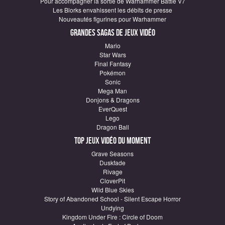
Pour accompagner la sortie de Warhammer Battle V7
Les Blorks envahissent les débits de presse
Nouveautés figurines pour Warhammer
Grandes sagas de Jeux vidéo
Mario
Star Wars
Final Fantasy
Pokémon
Sonic
Mega Man
Donjons & Dragons
EverQuest
Lego
Dragon Ball
Top Jeux vidéo du moment
Grave Seasons
Duskfade
Rivage
CloverPit
Wild Blue Skies
Story of Abandoned School - Silent Escape Horror
Undying
Kingdom Under Fire : Circle of Doom