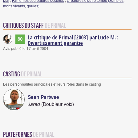
Mal
,
Fantômes et créatures occultes
,
Créatures d'outre tombe (zombies,
morts vivants, goules)
Critiques du staff
de Primal
La critique de Primal [2003] par Lucie M. :
80
Divertissement garantie
Avis publié le 17 avril 2004
Casting
de Primal
Les personnalités principales et leurs rôles dans le casting
Sean Pertwee
Jared
(Doubleur voix)
Plateformes
de Primal