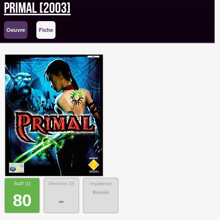
Primal [2003]
Oeuvre
Fiche
Staff (
1
)
Membres (
0
)
Impatience
Bientôt
80
-