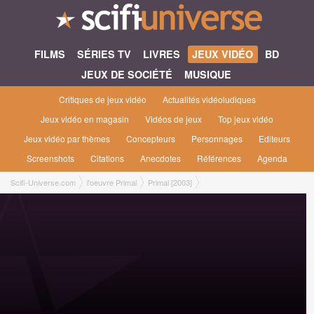
FILMS
SÉRIES TV
LIVRES
JEUX VIDÉO
BD
JEUX DE SOCIÉTÉ
MUSIQUE
Critiques de jeux vidéo
Actualités vidéoludiques
Jeux vidéo en magasin
Vidéos de jeux
Top jeux vidéo
Jeux vidéo par thèmes
Concepteurs
Personnages
Editeurs
Screenshots
Citations
Anecdotes
Références
Agenda
Scifi-Universe.com
l'oeuvre Primal
Primal [2003]