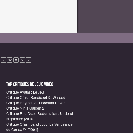
V
W
X
Y
Z
Top critiques de Jeux vidéo
Critique Avatar : Le Jeu
Critique Crash Bandicoot 3 : Warped
Critique Rayman 3 : Hoodlum Havoc
Critique Ninja Gaiden 2
Critique Red Dead Redemption : Undead
Nightmare [2010]
Critique Crash bandicoot : La Vengeance
de Cortex #4 [2001]