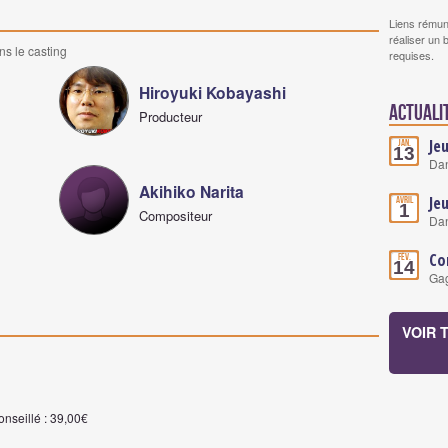
Liens rémun
réaliser un 
ns le casting
requises.
Hiroyuki Kobayashi
Actuali
Producteur
Je
Jan.
13
Dan
Akihiko Narita
Je
Avril
1
Compositeur
Dan
Co
Fév.
14
Gag
VOIR 
onseillé : 39,00€