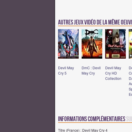
Autres jeux vidéo de la même oeu
Devil May
DmC : Devil
Devil May
D
Cry 5
May Cry
Cry HD
Cr
Collection
D
A
S
Ed
Informations complémentaires
su
Titre (France) : Devil May Cry 4