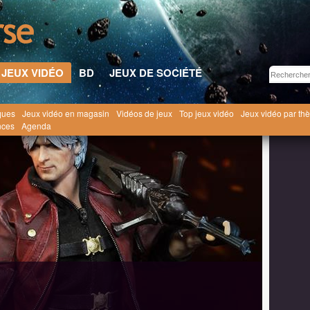
JEUX VIDÉO
BD
JEUX DE SOCIÉTÉ
ques
Jeux vidéo en magasin
Vidéos de jeux
Top jeux vidéo
Jeux vidéo par th
ux Vidéo
Devil May Cry 4 [2008]
nces
Agenda