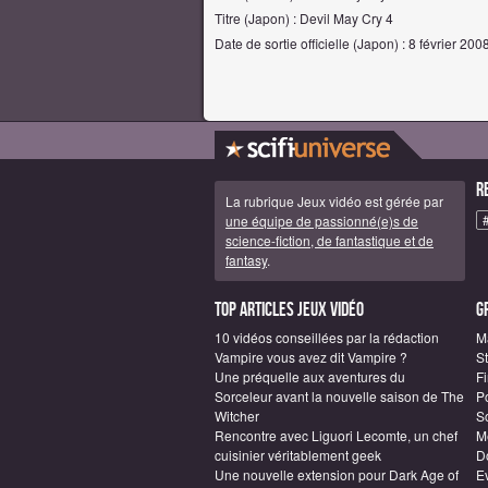
Titre (Japon) : Devil May Cry 4
Date de sortie officielle (Japon) : 8 février 200
R
La rubrique Jeux vidéo est gérée par
une équipe de passionné(e)s de
science-fiction, de fantastique et de
fantasy
.
Top articles Jeux vidéo
G
10 vidéos conseillées par la rédaction
M
Vampire vous avez dit Vampire ?
S
Une préquelle aux aventures du
F
Sorceleur avant la nouvelle saison de The
P
Witcher
S
Rencontre avec Liguori Lecomte, un chef
M
cuisinier véritablement geek
D
Une nouvelle extension pour Dark Age of
E