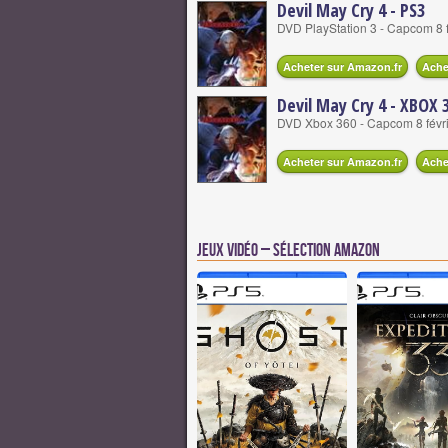
Devil May Cry 4 - PS3
DVD PlayStation 3 - Capcom 8 
Acheter sur Amazon.fr
Ache
Devil May Cry 4 - XBOX 
DVD Xbox 360 - Capcom 8 févr
Acheter sur Amazon.fr
Ache
Jeux vidéo – Sélection Amazon