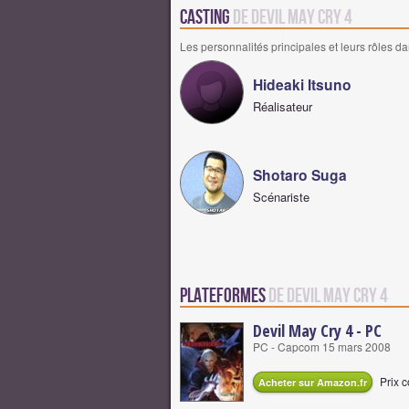
Casting
de Devil May Cry 4
Les personnalités principales et leurs rôles da
Hideaki Itsuno
Réalisateur
Shotaro Suga
Scénariste
Plateformes
de Devil May Cry 4
Devil May Cry 4 - PC
PC - Capcom 15 mars 2008
Prix c
Acheter sur Amazon.fr