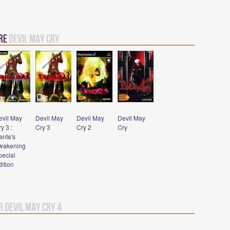
vre
Devil May Cry
evil May
Devil May
Devil May
Devil May
y 3 :
Cry 3
Cry 2
Cry
ante's
wakening
pecial
ition
r Devil May Cry 4