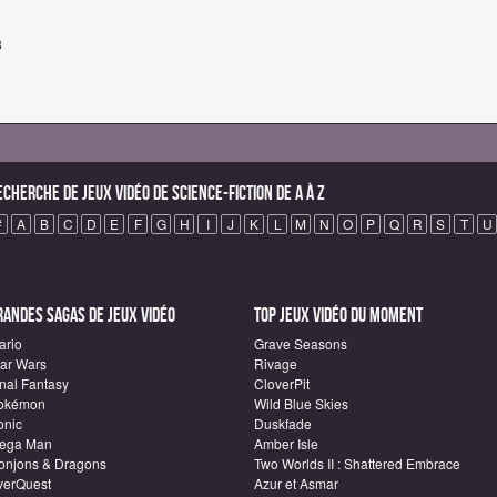
8
echerche de Jeux vidéo de science-fiction de A à Z
#
A
B
C
D
E
F
G
H
I
J
K
L
M
N
O
P
Q
R
S
T
U
randes sagas de Jeux vidéo
Top Jeux vidéo du moment
ario
Grave Seasons
tar Wars
Rivage
inal Fantasy
CloverPit
okémon
Wild Blue Skies
onic
Duskfade
ega Man
Amber Isle
onjons & Dragons
Two Worlds II : Shattered Embrace
verQuest
Azur et Asmar