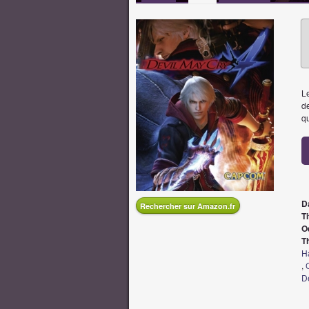
Le
de
qu
D
Rechercher sur Amazon.fr
Ti
O
T
H
,
D