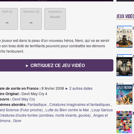
Staff (
0
)
Membres (
0
)
Impatience
Jeux vidé
Bientôt
-
-
 joueur est dans la peau d'un nouveau héros, Nero, qui va se servir
 son bras doté de terrifiants pouvoirs pour combattre les démons
'ils l'entourent.
► CRITIQUEZ CE JEU VIDÉO
ate de sortie en France :
8 février 2008
► 2 autres dates
tre Original :
Devil May Cry 4
euvre :
Devil May Cry
hèmes abordés:
Fantastique
,
Créatures imaginaires et fantastiques
,
ard Science (Futur proche)
,
Lutte du Bien contre le Mal
,
Loup Garous
Créatures d'outre tombe (zombies, morts vivants, goules)
,
Anges et
émons
,
Gore