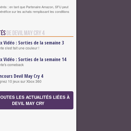
érés : en tant que Partenaire Amazon, SFU peut
bénéfice sur les achats remplissant les conditions
tés
de Devil May Cry 4
ux Vidéo : Sorties de la semaine 3
te s'est fait une couleur !
ux Vidéo : Sorties de la semaine 14
te's comeback
ncours Devil May Cry 4
nez 10 jeux sur Xbox 360
TOUTES LES ACTUALITÉS LIÉES À
DEVIL MAY CRY