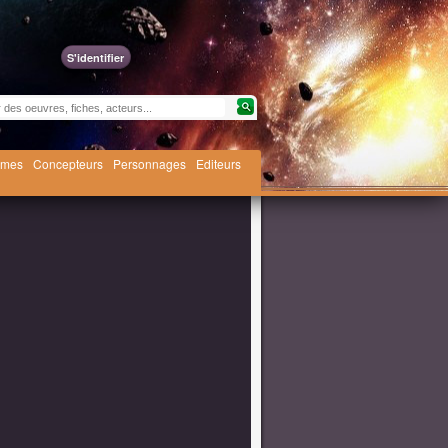
S'identifier
èmes
Concepteurs
Personnages
Editeurs