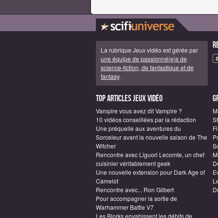
R
La rubrique Jeux vidéo est gérée par
une équipe de passionné(e)s de
science-fiction, de fantastique et de
fantasy
.
Top articles Jeux vidéo
G
Vampire vous avez dit Vampire ?
M
10 vidéos conseillées par la rédaction
S
Une préquelle aux aventures du
F
Sorceleur avant la nouvelle saison de The
P
Witcher
S
Rencontre avec Liguori Lecomte, un chef
M
cuisinier véritablement geek
D
Une nouvelle extension pour Dark Age of
E
Camelot
L
Rencontre avec... Ron Gilbert
D
Pour accompagner la sortie de
Warhammer Battle V7
Les Blorks envahissent les débits de