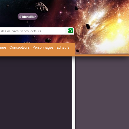
S'identifier
èmes
Concepteurs
Personnages
Editeurs