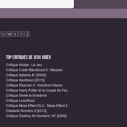
V
W
X
Y
Z
Top critiques de Jeux vidéo
Critique Avatar : Le Jeu
Critique Crash Bandicoot 3 : Warped
Critique Syberia #1 [2002]
Critique Apotheon [2015]
Critique Rayman 3 : Hoodlum Havoc
Critique Harry Potter et la Coupe de Feu
Critique Shrek le troisième
Critique LocoRoco
Critique Mass Effect DLC : Mass Effect 3 :
Citadelle Numéro 3 [2013]
Critique Destroy All Humans ! #1 [2005]