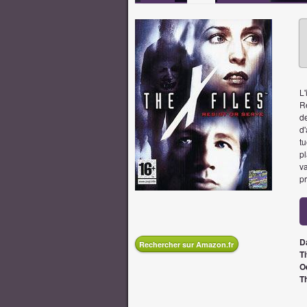
L'
R
de
d
t
pl
va
pr
D
Rechercher sur Amazon.fr
Ti
O
T