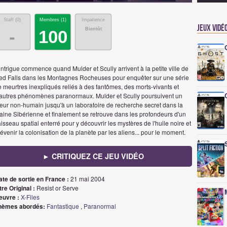
Staff (
0
)
Membres (
1
)
Impatience
Jeux vidé
Bientôt
-
100
intrigue commence quand Mulder et Scully arrivent à la petite ville de
ed Falls dans les Montagnes Rocheuses pour enquêter sur une série
 meurtres inexpliqués reliés à des fantômes, des morts-vivants et
'autres phénomènes paranormaux. Mulder et Scully poursuivent un
ueur non-humain jusqu'à un laboratoire de recherche secret dans la
aine Sibérienne et finalement se retrouve dans les profondeurs d'un
isseau spatial enterré pour y découvrir les mystères de l'huile noire et
évenir la colonisation de la planète par les aliens... pour le moment.
► CRITIQUEZ CE JEU VIDÉO
ate de sortie en France :
21 mai 2004
tre Original :
Resist or Serve
euvre :
X-Files
hèmes abordés:
Fantastique
,
Paranormal