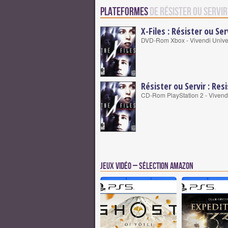
Plateformes
de Résister ou Servir
X-Files : Résister ou Ser
DVD-Rom Xbox - Vivendi Unive
Résister ou Servir : Resi
CD-Rom PlayStation 2 - Vivend
Jeux vidéo – Sélection Amazon