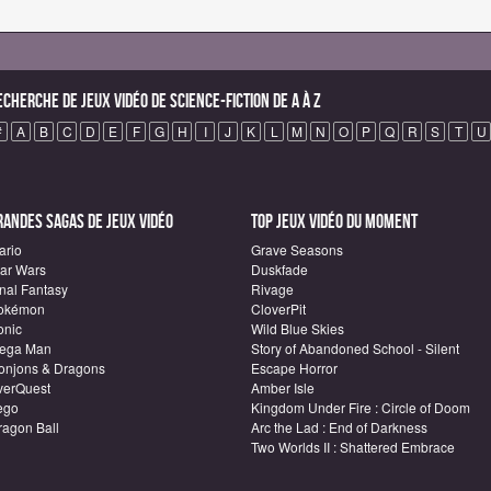
echerche de Jeux vidéo de science-fiction de A à Z
#
A
B
C
D
E
F
G
H
I
J
K
L
M
N
O
P
Q
R
S
T
U
randes sagas de Jeux vidéo
Top Jeux vidéo du moment
ario
Grave Seasons
tar Wars
Duskfade
inal Fantasy
Rivage
okémon
CloverPit
onic
Wild Blue Skies
ega Man
Story of Abandoned School - Silent
onjons & Dragons
Escape Horror
verQuest
Amber Isle
ego
Kingdom Under Fire : Circle of Doom
ragon Ball
Arc the Lad : End of Darkness
Two Worlds II : Shattered Embrace