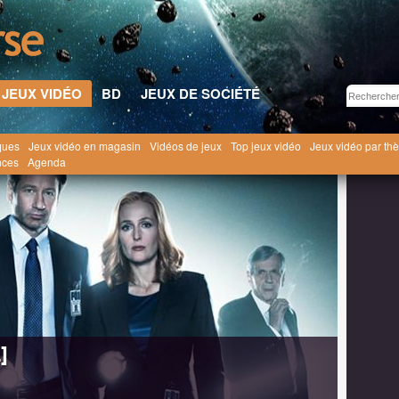
JEUX VIDÉO
BD
JEUX DE SOCIÉTÉ
ques
Jeux vidéo en magasin
Vidéos de jeux
Top jeux vidéo
Jeux vidéo par th
u Servir [2004]
nces
Agenda
]