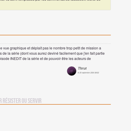
 de vue graphique et déplaît pas le nombre trop petit de mission a
ns de la série (dont vous aurez deviné facilement que j'en fait partie
sode INEDIT de la série et de pouvoir être les acteurs de
Thrut
le 29 septembre 2006 06h32
r Résister ou Servir