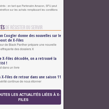
érés : en tant que Partenaire Amazon, SFU peut
bénéfice sur les achats remplissant les conditions
tés
de Résister ou Servir
an Coogler donne des nouvelles sur le
boot de X-Files
teur de Black Panther prépare une nouvelle
 effrayante des dossiers X
e X-Files décodée, on a retrouvé la
ité !
st dans un livre
s X-Files de retour dans une saison 11
vérité continue de nous étonner
OUTES LES ACTUALITÉS LIÉES À X-
FILES