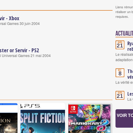
Liens rémun
réaliser un 
requises.
vir - Xbox
rsal Games 30 juin 2004
Actuali
Ry
Avril
21
re
ster or Servir - PS2
Le réalisa
i Universal Games 21 mai 2004
adaptation
Th
Déc.
8
vér
La vérité e
Le
Avril
21
La 
VOIR T