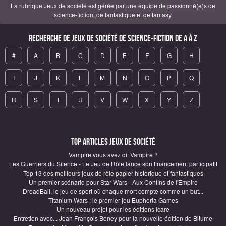
La rubrique Jeux de société est gérée par
une équipe de passionné(e)s de
science-fiction, de fantastique et de fantasy
.
Recherche de Jeux de société de science-fiction de A à Z
#
A
B
C
D
E
F
G
H
I
J
K
L
M
N
O
P
Q
R
S
T
U
V
W
X
Y
Z
Top articles Jeux de société
Vampire vous avez dit Vampire ?
Les Guerriers du Silence - Le Jeu de Rôle lance son financement participatif
Top 13 des meilleurs jeux de rôle papier historique et fantastiques
Un premier scénario pour Star Wars - Aux Confins de l'Empire
DreadBall, le jeu de sport où chaque mort compte comme un but...
Titanium Wars : le premier jeu Euphoria Games
Un nouveau projet pour les éditions Icare
Entretien avec... Jean François Beney pour la nouvelle édition de Bitume