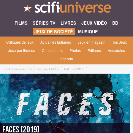
FILMS
SÉRIES TV
LIVRES
JEUX VIDÉO
BD
JEUX DE SOCIÉTÉ
MUSIQUE
Critiques de jeux
Actualités ludiques
Jeux en magasin
Top Jeux
Jeux par thèmes
Concepteurs
Photos
Editeurs
Anecdotes
Agenda
Scifi-Universe.com
l'oeuvre FACES
FACES [2019]
FACES [2019]