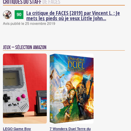
Critiques du staff
de FACES
La critique de FACES [2019] par Vincent L. : Je
90
mets les pieds où je veux Little John...
Avis publié le 25 novembre 2019
Jeux – Sélection Amazon
LEGO Game Boy
7 Wonders Duel Terre du