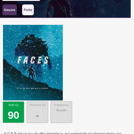
Oeuvre
Fiche
Staff (
1
)
Membres (
0
)
Impatience
Bientôt
90
-
.A.C.E.S est un jeu de rôle générique, qui permet de se plonger dans une