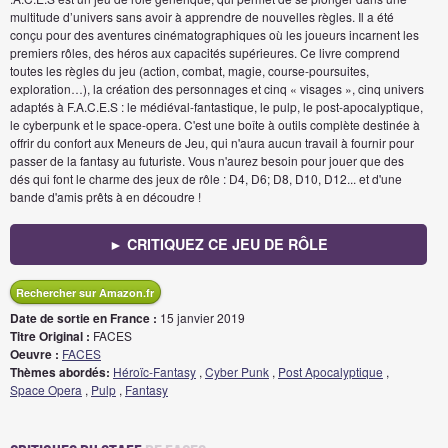
multitude d’univers sans avoir à apprendre de nouvelles règles. Il a été
conçu pour des aventures cinématographiques où les joueurs incarnent les
premiers rôles, des héros aux capacités supérieures. Ce livre comprend
toutes les règles du jeu (action, combat, magie, course-poursuites,
exploration…), la création des personnages et cinq « visages », cinq univers
adaptés à F.A.C.E.S : le médiéval-fantastique, le pulp, le post-apocalyptique,
le cyberpunk et le space-opera. C'est une boîte à outils complète destinée à
offrir du confort aux Meneurs de Jeu, qui n'aura aucun travail à fournir pour
passer de la fantasy au futuriste. Vous n'aurez besoin pour jouer que des
dés qui font le charme des jeux de rôle : D4, D6; D8, D10, D12... et d'une
bande d'amis prêts à en découdre !
► CRITIQUEZ CE JEU DE RÔLE
Rechercher sur Amazon.fr
Date de sortie en France :
15 janvier 2019
Titre Original :
FACES
Oeuvre :
FACES
Thèmes abordés:
Héroïc-Fantasy
,
Cyber Punk
,
Post Apocalyptique
,
Space Opera
,
Pulp
,
Fantasy