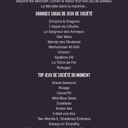
Beyond the Monolith: Conan le retour d'un bon jeu de plateau
Le Monstre dans la machine...
Grandes sagas de Jeux de société
Donjons & Dragons
L'Appel de Cthulhu
Le Seigneur des Anneaux
Star Wars
Monde des Ténèbres
Warhammer 40 000
Unlock !
Système D6
Le Trône de Fer
Rokugan
Top Jeux de société du moment
Grave Seasons
Rivage
CloverPit
Wild Blue Skies
Duskfade
Amber Isle
Il était une fois
Two Worlds II : Shattered Embrace
Essays on Empathy