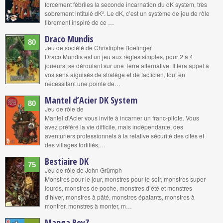
forcément fébriles la seconde incarnation du dK system, très
sobrement intitulé dK². Le dK, c’est un système de jeu de rôle
librement inspiré de ce …
Draco Mundis
80
Jeu de société de Christophe Boelinger
Draco Mundis est un jeu aux règles simples, pour 2 à 4
joueurs, se déroulant sur une Terre alternative. Il fera appel à
vos sens aiguisés de stratège et de tacticien, tout en
nécessitant une pointe de…
Mantel d’Acier DK System
80
Jeu de rôle de
Mantel d'Acier vous invite à incarner un franc-pilote. Vous
avez préféré la vie difficile, mais indépendante, des
aventuriers professionnels à la relative sécurité des cités et
des villages fortifiés,…
Bestiaire DK
75
Jeu de rôle de John Grümph
Monstres pour le jour, monstres pour le soir, monstres super-
lourds, monstres de poche, monstres d’été et monstres
d’hiver, monstres à pâté, monstres épatants, monstres à
montrer, monstres à monter, m…
Manga BoyZ