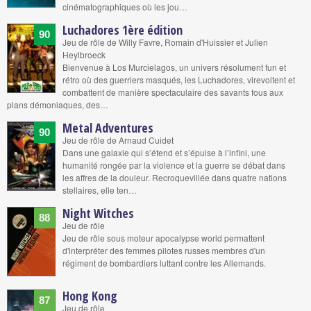
cinématographiques où les jou…
Luchadores 1ère édition
90
Jeu de rôle de Willy Favre, Romain d'Huissier et Julien
Heylbroeck
Bienvenue à Los Murcielagos, un univers résolument fun et
rétro où des guerriers masqués, les Luchadores, virevoltent et
combattent de manière spectaculaire des savants fous aux
plans démoniaques, des…
Metal Adventures
90
Jeu de rôle de Arnaud Cuidet
Dans une galaxie qui s’étend et s’épuise à l’infini, une
humanité rongée par la violence et la guerre se débat dans
les affres de la douleur. Recroquevillée dans quatre nations
stellaires, elle ten…
Night Witches
88
Jeu de rôle
Jeu de rôle sous moteur apocalypse world permattent
d'interpréter des femmes pilotes russes membres d'un
régiment de bombardiers luttant contre les Allemands.
Hong Kong
87
Jeu de rôle