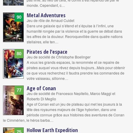
monde. Cependant, c…
Metal Adventures
90
Jeu de rôle de Arnaud Cuidet
Dans une galaxie qui s’étend et s’épuise à l’infini, une
humanité rongée par la violence et la guerre se débat dans
les affres de la douleur. Recroquevillée dans quatre nations
stellaires, elle ten…
Pirates de l'espace
80
Jeu de société de Christophe Boelinger
A vous les grands espaces, la renommée et ce repaire de
pirates auquel vous rêvez depuis toujours...Mais pour obtenir
ce que vous recherchez il faudra prendre les commandes de
votre vaisseau, sillonne…
Age of Conan
77
Jeu de société de Francesco Nepitello, Marco Maggi et
Roberto Di Meglio
Age of Conan est un jeu de plateau qui met les joueurs à la
tête des royaumes majeurs de l'âge hyborien, dans une
période connue grâce aux histoires des aventures de Conan
le Cimmérien, le héros barba…
Hollow Earth Expedition
75