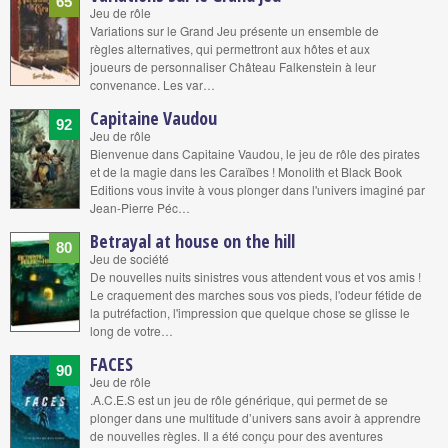
65
Jeu de rôle
Variations sur le Grand Jeu présente un ensemble de
règles alternatives, qui permettront aux hôtes et aux
joueurs de personnaliser Château Falkenstein à leur
convenance. Les var…
Capitaine Vaudou
92
Jeu de rôle
Bienvenue dans Capitaine Vaudou, le jeu de rôle des pirates
et de la magie dans les Caraïbes ! Monolith et Black Book
Editions vous invite à vous plonger dans l'univers imaginé par
Jean-Pierre Péc…
Betrayal at house on the hill
80
Jeu de société
De nouvelles nuits sinistres vous attendent vous et vos amis !
Le craquement des marches sous vos pieds, l'odeur fétide de
la putréfaction, l'impression que quelque chose se glisse le
long de votre…
FACES
90
Jeu de rôle
.A.C.E.S est un jeu de rôle générique, qui permet de se
plonger dans une multitude d’univers sans avoir à apprendre
de nouvelles règles. Il a été conçu pour des aventures