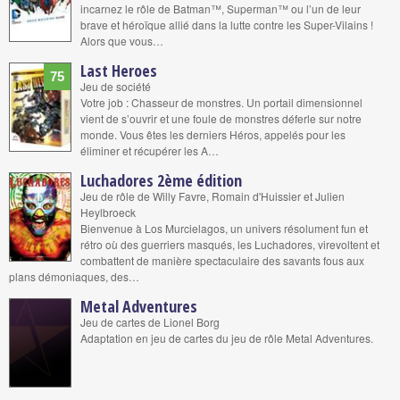
incarnez le rôle de Batman™, Superman™ ou l’un de leur
brave et héroïque allié dans la lutte contre les Super-Vilains !
Alors que vous…
Last Heroes
75
Jeu de société
Votre job : Chasseur de monstres. Un portail dimensionnel
vient de s’ouvrir et une foule de monstres déferle sur notre
monde. Vous êtes les derniers Héros, appelés pour les
éliminer et récupérer les A…
Luchadores 2ème édition
Jeu de rôle de Willy Favre, Romain d'Huissier et Julien
Heylbroeck
Bienvenue à Los Murcielagos, un univers résolument fun et
rétro où des guerriers masqués, les Luchadores, virevoltent et
combattent de manière spectaculaire des savants fous aux
plans démoniaques, des…
Metal Adventures
Jeu de cartes de Lionel Borg
Adaptation en jeu de cartes du jeu de rôle Metal Adventures.