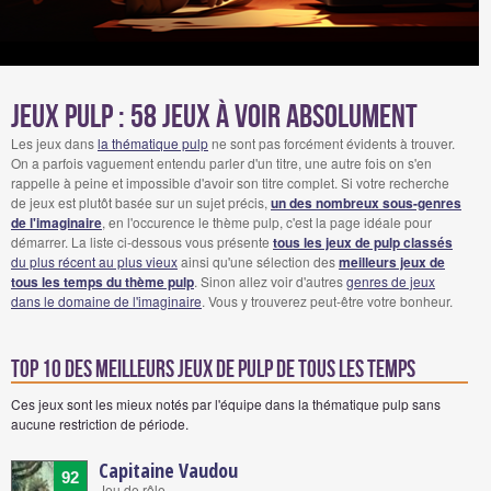
Jeux pulp : 58 Jeux à voir absolument
Les jeux dans
la thématique pulp
ne sont pas forcément évidents à trouver.
On a parfois vaguement entendu parler d'un titre, une autre fois on s'en
rappelle à peine et impossible d'avoir son titre complet. Si votre recherche
de jeux est plutôt basée sur un sujet précis,
un des nombreux sous-genres
de l'imaginaire
, en l'occurence le thème pulp, c'est la page idéale pour
démarrer. La liste ci-dessous vous présente
tous les jeux de pulp classés
du plus récent au plus vieux
ainsi qu'une sélection des
meilleurs jeux de
tous les temps du thème pulp
. Sinon allez voir d'autres
genres de jeux
dans le domaine de l'imaginaire
. Vous y trouverez peut-être votre bonheur.
Top 10 des meilleurs jeux de pulp de tous les temps
Ces jeux sont les mieux notés par l'équipe dans la thématique pulp sans
aucune restriction de période.
Capitaine Vaudou
92
Jeu de rôle