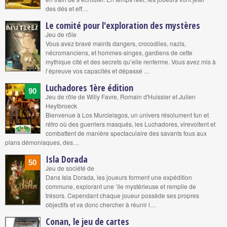
des dés et eff…
Le comité pour l'exploration des mystères
Jeu de rôle
Vous avez bravé maints dangers, crocodiles, nazis,
nécromanciens, et hommes-singes, gardiens de cette
mythique cité et des secrets qu’elle renferme. Vous avez mis à
l’épreuve vos capacités et dépassé …
Luchadores 1ère édition
90
Jeu de rôle de Willy Favre, Romain d'Huissier et Julien
Heylbroeck
Bienvenue à Los Murcielagos, un univers résolument fun et
rétro où des guerriers masqués, les Luchadores, virevoltent et
combattent de manière spectaculaire des savants fous aux
plans démoniaques, des…
Isla Dorada
50
Jeu de société de
Dans Isla Dorada, les joueurs forment une expédition
commune, explorant une ‘île mystérieuse et remplie de
trésors. Cependant chaque joueur possède ses propres
objectifs et va donc chercher à réunir l…
Conan, le jeu de cartes