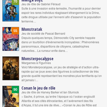
70
Jeu de rôle de Gabriel Féraud
Suite à une invasion extra-terrestre, l'humanité a pour dernier
espoir les rares individus réagissant étrangement à la Drine,
cette drogue utilisée par l'ennemi afin d'asservir la population
terrienne…
Monstratak
55
Jeu de société de Pascal Bernard
Depuis quelques temps, Démocratic City semble happée
dans un tourbillon d'évènements incroyables : Phénomènes
paranormaux, disparitions de citoyens, catastrophes
naturelles... La rumeur enfle dans…
Monsterpocalypse
Wargames à Figurines
Voici Monsterpocalypse, un jeu de stratégie et d’action ultra-
rapide qui se joue avec des figurines à collectionner de très
grande qualité représentant les monstres plus terrifiants qu’on
ait jamais i…
Conan le jeu de rôle
90
Jeu de rôle de Harvey Barker et Ian Sturrock
« Sache, ô prince, qu’entre l’époque où l’océan engloutit
Atlantis et ses cités étincelantes, et l’avènement des fils
d’Aryas, il fut une ère de rêve... »Conan le Jeu de Rôle est