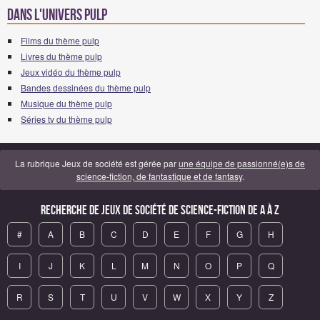
Dans l'univers pulp
Films du thème pulp
Livres du thème pulp
Jeux vidéo du thème pulp
Bandes dessinées du thème pulp
Musique du thème pulp
Séries tv du thème pulp
La rubrique Jeux de société est gérée par
une équipe de passionné(e)s de
science-fiction, de fantastique et de fantasy
.
Recherche de Jeux de société de science-fiction de A à Z
#
A
B
C
D
E
F
G
H
I
J
K
L
M
N
O
P
Q
R
S
T
U
V
W
X
Y
Z