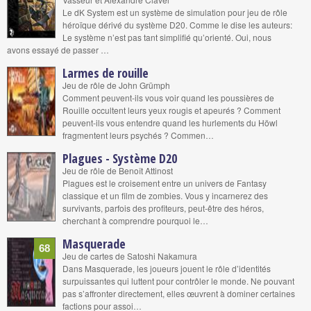
Le dK System est un système de simulation pour jeu de rôle
héroïque dérivé du système D20. Comme le dise les auteurs:
Le système n’est pas tant simplifié qu’orienté. Oui, nous
avons essayé de passer …
Larmes de rouille
Jeu de rôle de John Grümph
Comment peuvent-ils vous voir quand les poussières de
Rouille occultent leurs yeux rougis et apeurés ? Comment
peuvent-ils vous entendre quand les hurlements du Höwl
fragmentent leurs psychés ? Commen…
Plagues - Système D20
Jeu de rôle de Benoît Attinost
Plagues est le croisement entre un univers de Fantasy
classique et un film de zombies. Vous y incarnerez des
survivants, parfois des profiteurs, peut-être des héros,
cherchant à comprendre pourquoi le…
Masquerade
68
Jeu de cartes de Satoshi Nakamura
Dans Masquerade, les joueurs jouent le rôle d’identités
surpuissantes qui luttent pour contrôler le monde. Ne pouvant
pas s’affronter directement, elles œuvrent à dominer certaines
factions pour assoi…