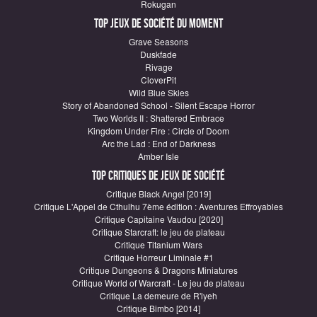
Rokugan
Top Jeux de société du moment
Grave Seasons
Duskfade
Rivage
CloverPit
Wild Blue Skies
Story of Abandoned School - Silent Escape Horror
Two Worlds II : Shattered Embrace
Kingdom Under Fire : Circle of Doom
Arc the Lad : End of Darkness
Amber Isle
Top critiques de Jeux de société
Critique Black Angel [2019]
Critique L'Appel de Cthulhu 7ème édition : Aventures Effroyables
Critique Capitaine Vaudou [2020]
Critique Starcraft: le jeu de plateau
Critique Titanium Wars
Critique Horreur Liminale #1
Critique Dungeons & Dragons Miniatures
Critique World of Warcraft - Le jeu de plateau
Critique La demeure de R'lyeh
Critique Bimbo [2014]