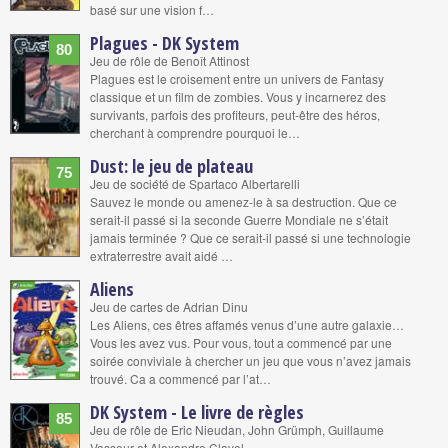
basé sur une vision f…
Plagues - DK System
80
Jeu de rôle de Benoît Attinost
Plagues est le croisement entre un univers de Fantasy
classique et un film de zombies. Vous y incarnerez des
survivants, parfois des profiteurs, peut-être des héros,
cherchant à comprendre pourquoi le…
Dust: le jeu de plateau
75
Jeu de société de Spartaco Albertarelli
Sauvez le monde ou amenez-le à sa destruction. Que ce
serait-il passé si la seconde Guerre Mondiale ne s’était
jamais terminée ? Que ce serait-il passé si une technologie
extraterrestre avait aidé …
Aliens
Jeu de cartes de Adrian Dinu
Les Aliens, ces êtres affamés venus d’une autre galaxie…
Vous les avez vus. Pour vous, tout a commencé par une
soirée conviviale à chercher un jeu que vous n’avez jamais
trouvé. Ca a commencé par l’at…
DK System - Le livre de règles
85
Jeu de rôle de Eric Nieudan, John Grümph, Guillaume
Vasseur et Alexandre Clavel