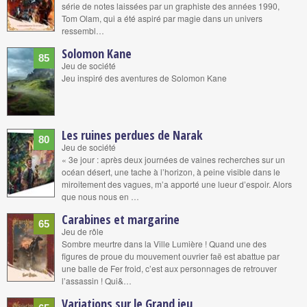
série de notes laissées par un graphiste des années 1990,
Tom Olam, qui a été aspiré par magie dans un univers
ressembl…
Solomon Kane
85
Jeu de société
Jeu inspiré des aventures de Solomon Kane
Les ruines perdues de Narak
80
Jeu de société
« 3e jour : après deux journées de vaines recherches sur un
océan désert, une tache à l’horizon, à peine visible dans le
miroitement des vagues, m’a apporté une lueur d’espoir. Alors
que nous nous en …
Carabines et margarine
65
Jeu de rôle
Sombre meurtre dans la Ville Lumière ! Quand une des
figures de proue du mouvement ouvrier faë est abattue par
une balle de Fer froid, c’est aux personnages de retrouver
l’assassin ! Qui&…
Variations sur le Grand jeu