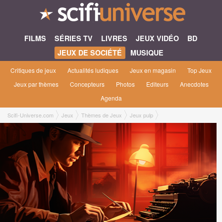
FILMS
SÉRIES TV
LIVRES
JEUX VIDÉO
BD
JEUX DE SOCIÉTÉ
MUSIQUE
Critiques de jeux
Actualités ludiques
Jeux en magasin
Top Jeux
Jeux par thèmes
Concepteurs
Photos
Editeurs
Anecdotes
Agenda
Scifi-Universe.com
Jeux
Thèmes de Jeux
Jeux pulp