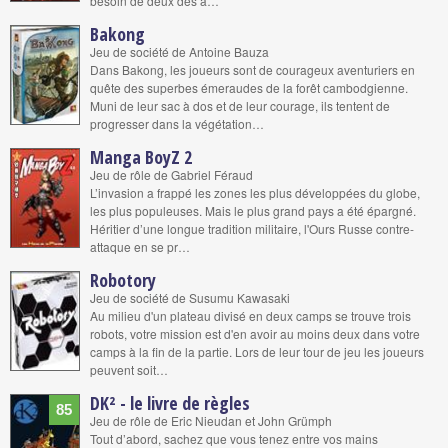
besoin de deux dés à…
Bakong
Jeu de société de Antoine Bauza
Dans Bakong, les joueurs sont de courageux aventuriers en
quête des superbes émeraudes de la forêt cambodgienne.
Muni de leur sac à dos et de leur courage, ils tentent de
progresser dans la végétation…
Manga BoyZ 2
Jeu de rôle de Gabriel Féraud
L’invasion a frappé les zones les plus développées du globe,
les plus populeuses. Mais le plus grand pays a été épargné.
Héritier d’une longue tradition militaire, l'Ours Russe contre-
attaque en se pr…
Robotory
Jeu de société de Susumu Kawasaki
Au milieu d'un plateau divisé en deux camps se trouve trois
robots, votre mission est d'en avoir au moins deux dans votre
camps à la fin de la partie. Lors de leur tour de jeu les joueurs
peuvent soit…
DK² - le livre de règles
85
Jeu de rôle de Eric Nieudan et John Grümph
Tout d’abord, sachez que vous tenez entre vos mains