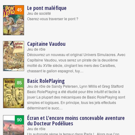
Le pont maléfique
45
Jeu de société
Oserez-vous traverser le pont ?
Capitaine Vaudou
Jeu de rôle
Découvrez un nouveau et original Univers Simulacres. Avec
Capitaine Vaudou, vous serez un pirate de la deuxième
moitié du XVIIe siècle, cinglant les mers des Caraïbes,
chassant le galion espagnol, fuy…
Basic RolePlaying
85
Jeu de rôle de Sandy Petersen, Lynn Willis et Greg Stafford
Basic RolePlaying a été étudié pour être intuitif et facile à
jouer La plupart des mécaniques de Basic RolePlaying sont
simples et logiques. En principe, tous les jets effectués
déterminant le succ…
Écran et L'encore moins concevable aventure
90
du Docteur Podéliues
Jeu de rôle
Un automate sème la terreur dans Paris ! Alors que l’on