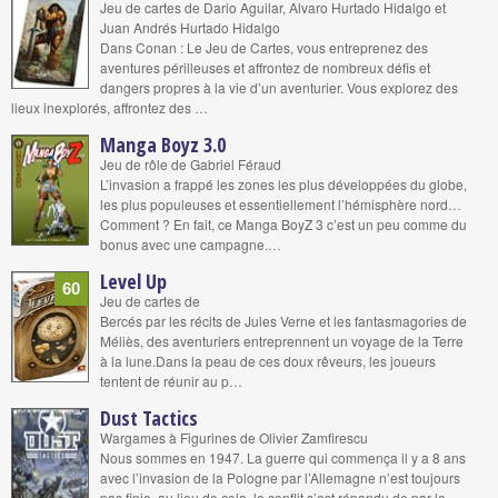
Jeu de cartes de Dario Aguilar, Alvaro Hurtado Hidalgo et
Juan Andrés Hurtado Hidalgo
Dans Conan : Le Jeu de Cartes, vous entreprenez des
aventures périlleuses et affrontez de nombreux défis et
dangers propres à la vie d’un aventurier. Vous explorez des
lieux inexplorés, affrontez des …
Manga Boyz 3.0
Jeu de rôle de Gabriel Féraud
L’invasion a frappé les zones les plus développées du globe,
les plus populeuses et essentiellement l’hémisphère nord…
Comment ? En fait, ce Manga BoyZ 3 c’est un peu comme du
bonus avec une campagne.…
Level Up
60
Jeu de cartes de
Bercés par les récits de Jules Verne et les fantasmagories de
Méliès, des aventuriers entreprennent un voyage de la Terre
à la lune.Dans la peau de ces doux rêveurs, les joueurs
tentent de réunir au p…
Dust Tactics
Wargames à Figurines de Olivier Zamfirescu
Nous sommes en 1947. La guerre qui commença il y a 8 ans
avec l’invasion de la Pologne par l’Allemagne n’est toujours
pas finie, au lieu de cela, le conflit s’est répandu de par le