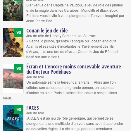
Bienvenue dans Capitaine Vaudou, le jeu de rôle des pirates
et de la magie dans les Caraïbes ! Monolith et Black Book
Editions vous invite à vous plonger dans l'univers imaginé par
Jean-Pierre Péc…
Conan le jeu de rôle
90
Jeu de rôle de Harvey Barker et Ian Sturrock
« Sache, ô prince, qu’entre l’époque où l’océan engloutit
Atlantis et ses cités étincelantes, et l’avènement des fils
d’Aryas, il fut une ère de rêve... »Conan le Jeu de Rôle est
basé sur une vision f…
Écran et L'encore moins concevable aventure
90
du Docteur Podéliues
Jeu de rôle
Un automate sème la terreur dans Paris ! Alors que l’on
célèbre son concepteur en grande pompe, un automate
s’anime en plein Paris et laisse libre cours à ses pulsions
meur…
FACES
90
Jeu de rôle
.A.C.E.S est un jeu de rôle générique, qui permet de se
plonger dans une multitude d’univers sans avoir à apprendre
de nouvelles règles. Il a été conçu pour des aventures