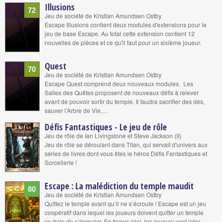
Illusions
72
Jeu de société de Kristian Amundsen Ostby
Escape Illusions contient deux modules d'extensions pour le
jeu de base Escape. Au total cette extension contient 12
nouvelles de pièces et ce qu'il faut pour un sixième joueur.
Quest
70
Jeu de société de Kristian Amundsen Ostby
Escape Quest comprend deux nouveaux modules. Les
Salles des Quêtes proposent de nouveaux défis à relever
avant de pouvoir sortir du temple. Il faudra sacrifier des dés,
sauver l’Arbre de Vie,…
Défis Fantastiques - Le jeu de rôle
Jeu de rôle de Ian Livingstone et Steve Jackson (II)
Jeu de rôle se déroulant dans Titan, qui servait d'univers aux
séries de livres dont vous êtes le héros Défis Fantastiques et
Sorcellerie !
Escape : La malédiction du temple maudit
80
Jeu de société de Kristian Amundsen Ostby
Quittez le temple avant qu’il ne s’écroule ! Escape est un jeu
coopératif dans lequel les joueurs doivent quitter un temple
en train de s’écrouler. En temps réel, les joueurs vont jeter