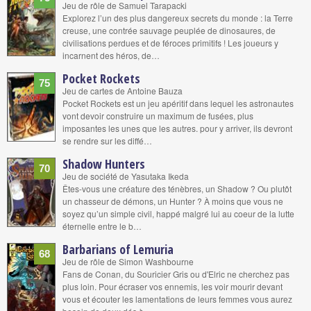
Jeu de rôle de Samuel Tarapacki
Explorez l’un des plus dangereux secrets du monde : la Terre
creuse, une contrée sauvage peuplée de dinosaures, de
civilisations perdues et de féroces primitifs ! Les joueurs y
incarnent des héros, de…
Pocket Rockets
75
Jeu de cartes de Antoine Bauza
Pocket Rockets est un jeu apéritif dans lequel les astronautes
vont devoir construire un maximum de fusées, plus
imposantes les unes que les autres. pour y arriver, ils devront
se rendre sur les diffé…
Shadow Hunters
70
Jeu de société de Yasutaka Ikeda
Êtes-vous une créature des ténèbres, un Shadow ? Ou plutôt
un chasseur de démons, un Hunter ? À moins que vous ne
soyez qu’un simple civil, happé malgré lui au coeur de la lutte
éternelle entre le b…
Barbarians of Lemuria
68
Jeu de rôle de Simon Washbourne
Fans de Conan, du Souricier Gris ou d'Elric ne cherchez pas
plus loin. Pour écraser vos ennemis, les voir mourir devant
vous et écouter les lamentations de leurs femmes vous aurez