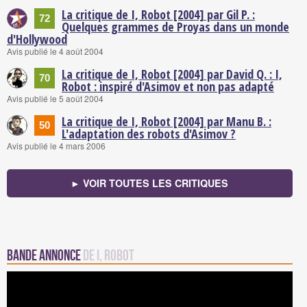
La critique de I, Robot [2004] par Gil P. :
72
Quelques grammes de Proyas dans un monde
d'Hollywood
Avis publié le 4 août 2004
La critique de I, Robot [2004] par David Q. : I,
70
Robot : inspiré d'Asimov et non pas adapté
Avis publié le 5 août 2004
La critique de I, Robot [2004] par Manu B. :
50
L'adaptation des robots d'Asimov ?
Avis publié le 4 mars 2006
► VOIR TOUTES LES CRITIQUES
Bande annonce
de I, Robot