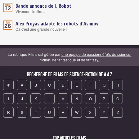
Bande annonce de I, Robot
Mars
12
Vivement le film...
Alex Proyas adapte les robots d'Asimov
Juin
26
Ca c'est une grande nouvelle !
La rubrique Films est gérée par
une équipe de passionné(e)s de science-
fiction, de fantastique et de fantasy
.
Recherche de Films de science-fiction de A à Z
#
A
B
C
D
E
F
G
H
I
J
K
L
M
N
O
P
Q
R
S
T
U
V
W
X
Y
Z
Top articles Films