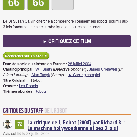
66
66
Le Dr Susan Calvin cherche a comprendre comment les robots, soumis aux
3 lois fondamentales de la robotique, ont pu les contourner...
► CRITIQUEZ CE FILM
Rechercher sur Amazon.fr
Date de sortie au cinéma en France :
28 juillet 2004
Casting principal :
Will Smith
(
Détective Spooner
) ,
James Cromwell
(
Dr.
Alfred Lanning
) ,
Alan Tudyk
(
Sonny
)
...
► Casting complet
Titre Original :
I, Robot
Oeuvre :
Les Robots
Thèmes abordés:
Robots
Critiques du staff
de I, Robot
La critique de I, Robot [2004] par Richard B. :
72
La machine hollywoodienne et ses 3 lois !
Avis publié le 27 juillet 2004