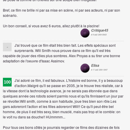
Bref, ce film ne brille ni par sa mise en scène, ni par ses acteurs, ni par son
scénario.
Un bon conseil, si vous avez 6 euros, allez plutôt à la piscine!
Critique45
le 9 août 2004 00h23
J'ai trouvé que ce film était très bien fait. Les effets spéciaux sont
-
surprenants. Will Smith nous prouve dans ce film qu'il est très
capable de jouer des rôles plus sombres. Alex Proyas a su tirer une bonne
adaptation de l'oeuvre d'Isaac Assimov.
Elisa
le 11 août 2004 12h57
J'ai adoré ce film, il est fabuleux. L'histoire est bonne, il y a beaucoup
100
d'action.Malgré qu'il se passe en 2035, je le trouve tres réaliste, car à
la vitesse dont la technologie avance, je ne serais pas étonnée que dans
quelques année ces robots soient parmis nous et qu'ils finnissent un jour par
se révolter.Will smith, comme à son habitude, joue tres bien son rôle.Les
gars adoreront l'action et les filles adoreront Will!! Ce qu'il peut-être bel
homme, de plus il est très sexy, bien musclé, mais pas trop et le comble: on
le voit nu dans sa douche!! HUmmmm...
Pour tous ces bons côtés je pourrais regarder ce films des dizaines de fois