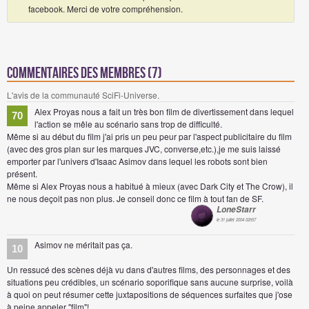
facebook. Merci de votre compréhension.
Commentaires des membres (7)
L'avis de la communauté SciFi-Universe.
Alex Proyas nous a fait un très bon film de divertissement dans lequel
70
l'action se mêle au scénario sans trop de difficulté.
Même si au début du film j'ai pris un peu peur par l'aspect publicitaire du film
(avec des gros plan sur les marques JVC, converse,etc.),je me suis laissé
emporter par l'univers d'Isaac Asimov dans lequel les robots sont bien
présent.
Même si Alex Proyas nous a habitué à mieux (avec Dark City et The Crow), il
ne nous deçoit pas non plus. Je conseil donc ce film à tout fan de SF.
LoneStarr
le 31 juillet 2004 02h57
Asimov ne méritait pas ça.
10
Un ressucé des scènes déjà vu dans d'autres films, des personnages et des
situations peu crédibles, un scénario soporifique sans aucune surprise, voilà
à quoi on peut résumer cette juxtapositions de séquences surfaites que j'ose
à peine appeler "film"!