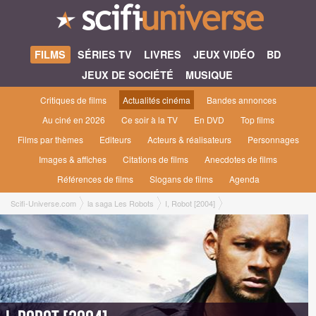
FILMS
SÉRIES TV
LIVRES
JEUX VIDÉO
BD
JEUX DE SOCIÉTÉ
MUSIQUE
Critiques de films
Actualités cinéma
Bandes annonces
Au ciné en 2026
Ce soir à la TV
En DVD
Top films
Films par thèmes
Editeurs
Acteurs & réalisateurs
Personnages
Images & affiches
Citations de films
Anecdotes de films
Références de films
Slogans de films
Agenda
Scifi-Universe.com
la saga Les Robots
I, Robot [2004]