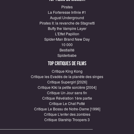
Pirates
La Forteresse Infinie #1
August Underground
Pirates II: la revanche de Stagnetti
Buffy the Vampire Layer
L'Effet Papillon
Spider-Man Brand New Day
10 000
Bestialité
Spiderbabe
Top critiques de Films
Critique King Kong
Critique les Evadés de la planète des singes
Critique Supergirl [2026]
Critique Kiki la petite sorcière [2004]
Critique Un Jour sans fin
Critique Révélation 1ère partie
Critique Le Chat Potté
Critique Le Bossu de Notre-Dame [1996]
Critique L'enfer des zombies
Critique Starship Troopers 3