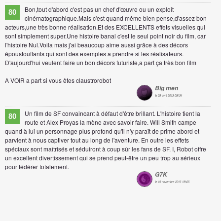
Bon,tout d'abord c'est pas un chef d'œuvre ou un exploit
80
cinématographique.Mais c'est quand même bien pense,d'assez bon
acteurs,une très bonne réalisation.Et des EXCELLENTS effets visuelles qui
sont simplement super.Une histoire banal c'est le seul point noir du film, car
l'histoire Nul.Voila mais j'ai beaucoup aime aussi grâce à des décors
époustouflants qui sont des exemples a prendre si les réalisateurs.
D'aujourd'hui veulent faire un bon décors futuriste,a part ça très bon film
A VOIR a part si vous êtes claustrorobot
Big men
le 29 avril 2013 09h34
Un film de SF convaincant à défaut d'être brillant. L'histoire tient la
80
route et Alex Proyas la mène avec savoir faire. Will Smith campe
quand à lui un personnage plus profond qu'il n'y paraît de prime abord et
parvient à nous captiver tout au long de l'aventure. En outre les effets
spéciaux sont maîtrisés et séduiront à coup sûr les fans de SF. I, Robot offre
un excellent divertissement qui se prend peut-être un peu trop au sérieux
pour fédérer totalement.
G7K
le 19 novembre 2016 18h25