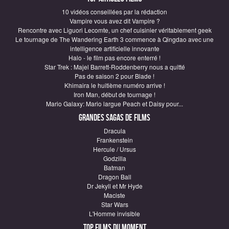
10 vidéos conseillées par la rédaction
Vampire vous avez dit Vampire ?
Rencontre avec Liguori Lecomte, un chef cuisinier véritablement geek
Le tournage de The Wandering Earth 3 commence à Qingdao avec une
intelligence artificielle innovante
Halo - le film pas encore enterré !
Star Trek : Majel Barrett-Roddenberry nous a quitté
Pas de saison 2 pour Blade !
Khimaira le huitième numéro arrive !
Iron Man, début de tournage !
Mario Galaxy: Mario largue Peach et Daisy pour...
Grandes sagas de Films
Dracula
Frankenstein
Hercule / Ursus
Godzilla
Batman
Dragon Ball
Dr Jekyll et Mr Hyde
Maciste
Star Wars
L'Homme invisible
Top Films du moment