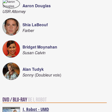
Aaron Douglas
USR Attorney
Shia LaBeouf
Farber
Bridget Moynahan
Susan Calvin
Alan Tudyk
Sonny
(Doubleur voix)
DVD / Blu-Ray
de I, Robot
I, Robot - UMD