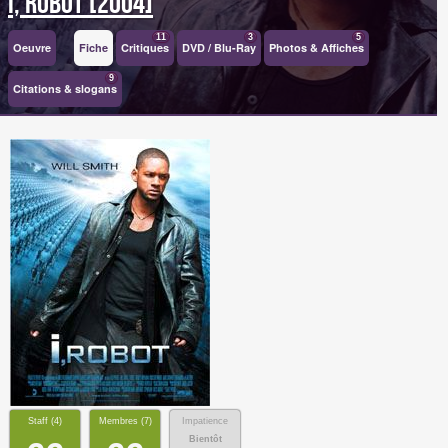
I, Robot [2004]
11
3
5
Oeuvre
Fiche
Critiques
DVD / Blu-Ray
Photos & Affiches
9
Citations & slogans
Staff (
4
)
Membres (
7
)
Impatience
Bientôt