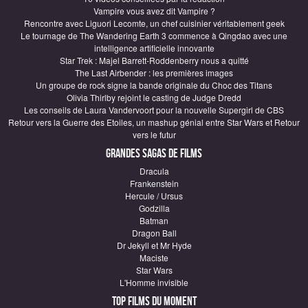
Vampire vous avez dit Vampire ?
Rencontre avec Liguori Lecomte, un chef cuisinier véritablement geek
Le tournage de The Wandering Earth 3 commence à Qingdao avec une
intelligence artificielle innovante
Star Trek : Majel Barrett-Roddenberry nous a quitté
The Last Airbender : les premières images
Un groupe de rock signe la bande originale du Choc des Titans
Olivia Thirlby rejoint le casting de Judge Dredd
Les conseils de Laura Vandervoort pour la nouvelle Supergirl de CBS
Retour vers la Guerre des Etoiles, un mashup génial entre Star Wars et Retour
vers le futur
Grandes sagas de Films
Dracula
Frankenstein
Hercule / Ursus
Godzilla
Batman
Dragon Ball
Dr Jekyll et Mr Hyde
Maciste
Star Wars
L'Homme invisible
Top Films du moment