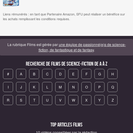
Liens rémunérés : en tant que Partenaire Amazon, SFU peut réaliser un bénéfice sur
les achats remplissant les conditions requises.
La rubrique Films est gérée par
une équipe de passionné(e)s de science-
fiction, de fantastique et de fantasy
.
Recherche de Films de science-fiction de A à Z
#
A
B
C
D
E
F
G
H
I
J
K
L
M
N
O
P
Q
R
S
T
U
V
W
X
Y
Z
Top articles Films
10 vidéos conseillées par la rédaction