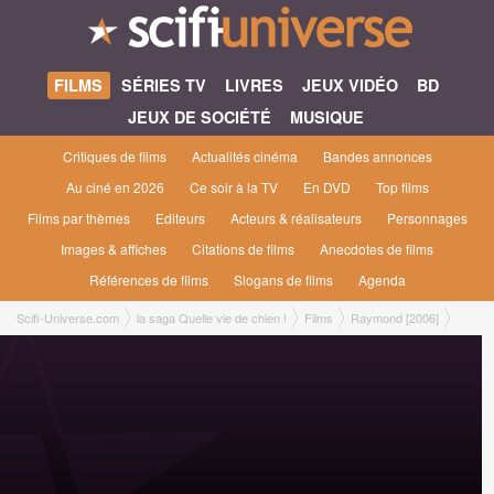
FILMS
SÉRIES TV
LIVRES
JEUX VIDÉO
BD
JEUX DE SOCIÉTÉ
MUSIQUE
Critiques de films
Actualités cinéma
Bandes annonces
Au ciné en 2026
Ce soir à la TV
En DVD
Top films
Films par thèmes
Editeurs
Acteurs & réalisateurs
Personnages
Images & affiches
Citations de films
Anecdotes de films
Références de films
Slogans de films
Agenda
Scifi-Universe.com
la saga Quelle vie de chien !
Films
Raymond [2006]