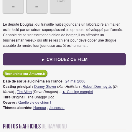
Bientôt
-
-
Le député Douglas, qui travaille nuit et jour dans un laboratoire animalier,
est infecté par un sérum superpuissant et top-secret développé par l'armée.
Capable de se transformer en chien de berger, il va affronter un
businessman véreux qui utilise les chiens pour développer une drogue
capable de rendre leur jeunesse aux êtres humains...
► CRITIQUEZ CE FILM
Rechercher sur Amazon.fr
Date de sortie au cinéma en France :
24 mai 2006
Casting principal :
Danny Glover
(
Ken Hollister
) ,
Robert Downey Jr.
(
Dr.
Kozak
) ,
Tim Allen
(
Dave Douglas
)
...
► Casting complet
Titre Original :
The Shaggy Dog
Oeuvre :
Quelle vie de chien !
Thèmes abordés:
Humour
,
Jeunesse
Photos & Affiches
de Raymond