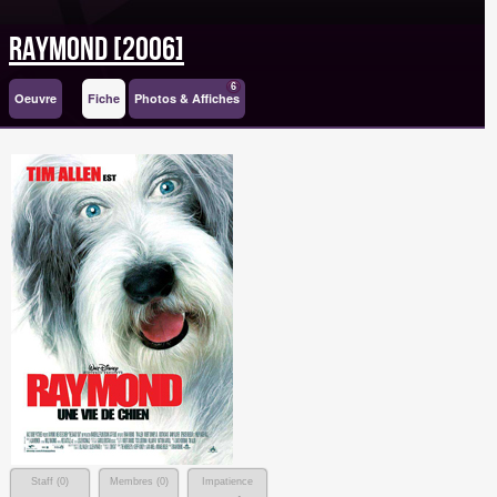
Raymond [2006]
6
Oeuvre
Fiche
Photos & Affiches
Staff (
0
)
Membres (
0
)
Impatience