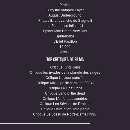
Pirates
Buffy the Vampire Layer
August Underground
Pirates II: la revanche de Stagnetti
La Forteresse Infinie #1
Spider-Man Brand New Day
Spiderbabe
L'Effet Papillon
10 000
Ulysse
Top critiques de Films
Critique King Kong
Critique les Evadés de la planète des singes
Critique Un Jour sans fin
Critique Kiki la petite sorcière [2004]
Critique Le Chat Potté
Critique Land of the dead
Critique L'enfer des zombies
Critique Les Sévices de Dracula
Critique Révélation 1ère partie
Critique Le Bossu de Notre-Dame [1996]