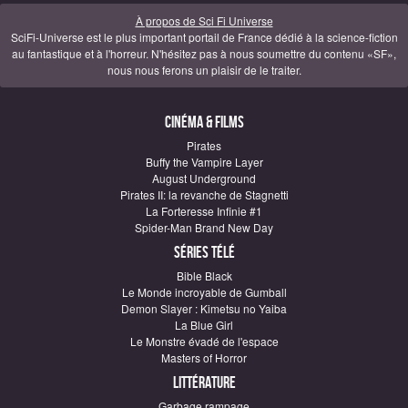
À propos de Sci Fi Universe
SciFi-Universe est le plus important portail de France dédié à la science-fiction
au fantastique et à l'horreur. N'hésitez pas à nous soumettre du contenu «SF»,
nous nous ferons un plaisir de le traiter.
Cinéma & Films
Pirates
Buffy the Vampire Layer
August Underground
Pirates II: la revanche de Stagnetti
La Forteresse Infinie #1
Spider-Man Brand New Day
Séries télé
Bible Black
Le Monde incroyable de Gumball
Demon Slayer : Kimetsu no Yaiba
La Blue Girl
Le Monstre évadé de l'espace
Masters of Horror
Littérature
Garbage rampage