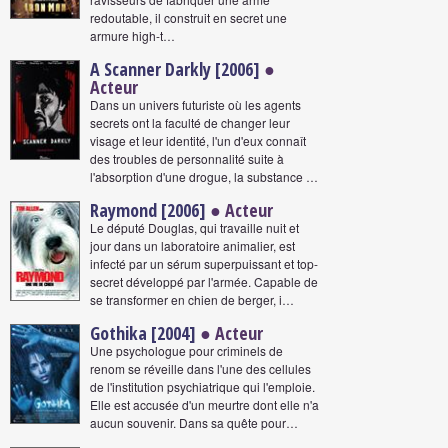
redoutable, il construit en secret une
armure high-t…
A Scanner Darkly [2006]
●
Acteur
Dans un univers futuriste où les agents
secrets ont la faculté de changer leur
visage et leur identité, l'un d'eux connaît
des troubles de personnalité suite à
l'absorption d'une drogue, la substance …
Raymond [2006]
● Acteur
Le député Douglas, qui travaille nuit et
jour dans un laboratoire animalier, est
infecté par un sérum superpuissant et top-
secret développé par l'armée. Capable de
se transformer en chien de berger, i…
Gothika [2004]
● Acteur
Une psychologue pour criminels de
renom se réveille dans l'une des cellules
de l'institution psychiatrique qui l'emploie.
Elle est accusée d'un meurtre dont elle n'a
aucun souvenir. Dans sa quête pour…