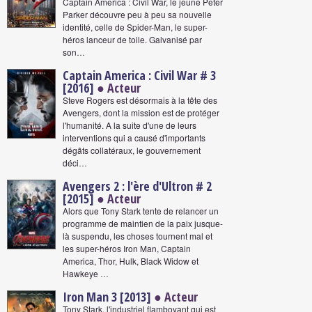
Captain America : Civil War, le jeune Peter
Parker découvre peu à peu sa nouvelle
identité, celle de Spider-Man, le super-
héros lanceur de toile. Galvanisé par
son…
Captain America : Civil War # 3
[2016]
● Acteur
Steve Rogers est désormais à la tête des
Avengers, dont la mission est de protéger
l'humanité. A la suite d'une de leurs
interventions qui a causé d'importants
dégâts collatéraux, le gouvernement
déci…
Avengers 2 : l'ère d'Ultron # 2
[2015]
● Acteur
Alors que Tony Stark tente de relancer un
programme de maintien de la paix jusque-
là suspendu, les choses tournent mal et
les super-héros Iron Man, Captain
America, Thor, Hulk, Black Widow et
Hawkeye …
Iron Man 3 [2013]
● Acteur
Tony Stark, l'industriel flamboyant qui est