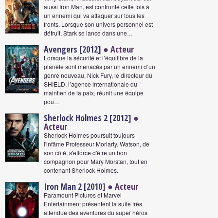
aussi Iron Man, est confronté cette fois à
un ennemi qui va attaquer sur tous les
fronts. Lorsque son univers personnel est
détruit, Stark se lance dans une…
Avengers [2012]
● Acteur
Lorsque la sécurité et l’équilibre de la
planète sont menacés par un ennemi d’un
genre nouveau, Nick Fury, le directeur du
SHIELD, l’agence internationale du
maintien de la paix, réunit une équipe
pou…
Sherlock Holmes 2 [2012]
●
Acteur
Sherlock Holmes poursuit toujours
l'infâme Professeur Moriarty. Watson, de
son côté, s'efforce d'être un bon
compagnon pour Mary Morstan, tout en
contenant Sherlock Holmes.
Iron Man 2 [2010]
● Acteur
Paramount Pictures et Marvel
Entertainment présentent la suite très
attendue des aventures du super héros