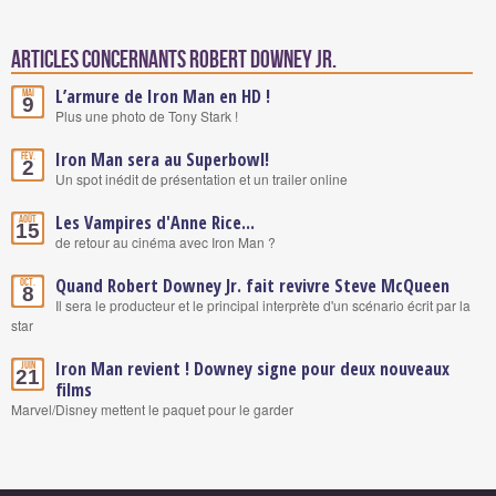
Articles concernants Robert Downey Jr.
L’armure de Iron Man en HD !
Mai
9
Plus une photo de Tony Stark !
Iron Man sera au Superbowl!
Fév.
2
Un spot inédit de présentation et un trailer online
Les Vampires d'Anne Rice...
Août
15
de retour au cinéma avec Iron Man ?
Quand Robert Downey Jr. fait revivre Steve McQueen
Oct.
8
Il sera le producteur et le principal interprète d'un scénario écrit par la
star
Iron Man revient ! Downey signe pour deux nouveaux
Juin
21
films
Marvel/Disney mettent le paquet pour le garder