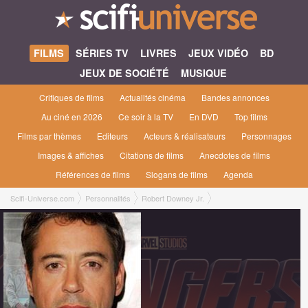
FILMS
SÉRIES TV
LIVRES
JEUX VIDÉO
BD
JEUX DE SOCIÉTÉ
MUSIQUE
Critiques de films
Actualités cinéma
Bandes annonces
Au ciné en 2026
Ce soir à la TV
En DVD
Top films
Films par thèmes
Editeurs
Acteurs & réalisateurs
Personnages
Images & affiches
Citations de films
Anecdotes de films
Références de films
Slogans de films
Agenda
Scifi-Universe.com
Personnalités
Robert Downey Jr.