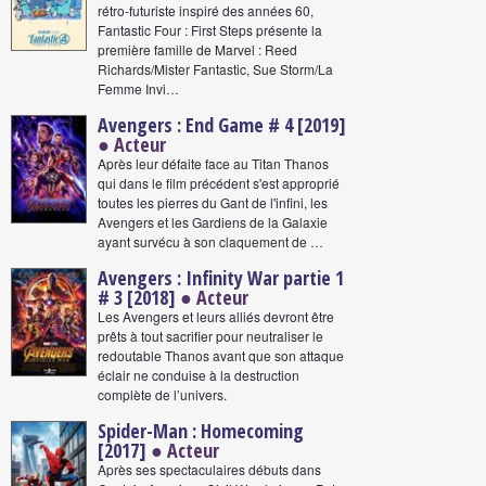
rétro-futuriste inspiré des années 60,
Fantastic Four : First Steps présente la
première famille de Marvel : Reed
Richards/Mister Fantastic, Sue Storm/La
Femme Invi…
Avengers : End Game # 4 [2019]
● Acteur
Après leur défaite face au Titan Thanos
qui dans le film précédent s'est approprié
toutes les pierres du Gant de l'infini, les
Avengers et les Gardiens de la Galaxie
ayant survécu à son claquement de …
Avengers : Infinity War partie 1
# 3 [2018]
● Acteur
Les Avengers et leurs alliés devront être
prêts à tout sacrifier pour neutraliser le
redoutable Thanos avant que son attaque
éclair ne conduise à la destruction
complète de l’univers.
Spider-Man : Homecoming
[2017]
● Acteur
Après ses spectaculaires débuts dans