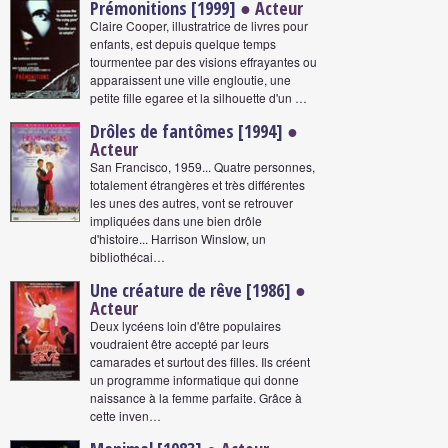
Prémonitions [1999]
● Acteur
Claire Cooper, illustratrice de livres pour
enfants, est depuis quelque temps
tourmentee par des visions effrayantes ou
apparaissent une ville engloutie, une
petite fille egaree et la silhouette d'un …
Drôles de fantômes [1994]
●
Acteur
San Francisco, 1959... Quatre personnes,
totalement étrangères et très différentes
les unes des autres, vont se retrouver
impliquées dans une bien drôle
d'histoire... Harrison Winslow, un
bibliothécai…
Une créature de rêve [1986]
●
Acteur
Deux lycéens loin d'être populaires
voudraient être accepté par leurs
camarades et surtout des filles. Ils créent
un programme informatique qui donne
naissance à la femme parfaite. Grâce à
cette inven…