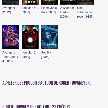
Avengers
Iron Man # 1
L'Incroyable
A Scanner
Une
[2012]
[2008]
Hulk [2008]
Darkly
créature de
[2006]
rêve [1986]
Avengers :
Iron Man 2
Gothika
End Game #
[2010]
[2004]
4 [2019]
Acheter des produits autour de Robert Downey Jr.
Robert Downey Jr. : Acteur - 23 crédits