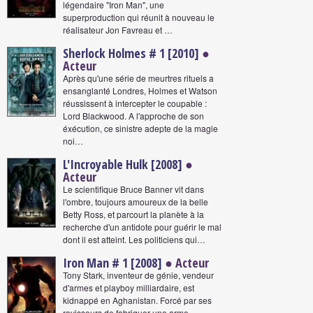
légendaire "Iron Man", une
superproduction qui réunit à nouveau le
réalisateur Jon Favreau et …
Sherlock Holmes # 1 [2010]
●
Acteur
Après qu'une série de meurtres rituels a
ensanglanté Londres, Holmes et Watson
réussissent à intercepter le coupable :
Lord Blackwood. A l'approche de son
éxécution, ce sinistre adepte de la magie
noi…
L'Incroyable Hulk [2008]
●
Acteur
Le scientifique Bruce Banner vit dans
l'ombre, toujours amoureux de la belle
Betty Ross, et parcourt la planète à la
recherche d'un antidote pour guérir le mal
dont il est atteint. Les politiciens qui…
Iron Man # 1 [2008]
● Acteur
Tony Stark, inventeur de génie, vendeur
d'armes et playboy milliardaire, est
kidnappé en Aghanistan. Forcé par ses
ravisseurs de fabriquer une arme