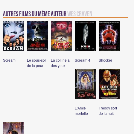
Autres Films du même auteur
Wes Craven
Scream
Le sous-sol
La colline a
Scream 4
Shocker
de la peur
des yeux
L'Amie
Freddy sort
mortelle
de la nuit