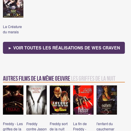
La Créature
du marais
► VOIR TOUTES LES RÉALISATIONS DE WES CRAVEN
Autres films de la même oeuvre
Les griffes de la nuit
Freddy - Les
Freddy
Freddy sort
La fin de
l'enfant du
griffes de la
contre Jason
de la nuit
Freddy -
cauchemar