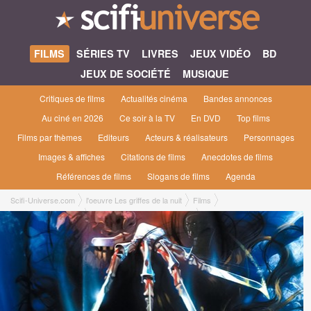
FILMS
SÉRIES TV
LIVRES
JEUX VIDÉO
BD
JEUX DE SOCIÉTÉ
MUSIQUE
Critiques de films
Actualités cinéma
Bandes annonces
Au ciné en 2026
Ce soir à la TV
En DVD
Top films
Films par thèmes
Editeurs
Acteurs & réalisateurs
Personnages
Images & affiches
Citations de films
Anecdotes de films
Références de films
Slogans de films
Agenda
Scifi-Universe.com
l'oeuvre Les griffes de la nuit
Films
Les Griffes de la Nuit
Les griffes de la nuit #1 [1985]