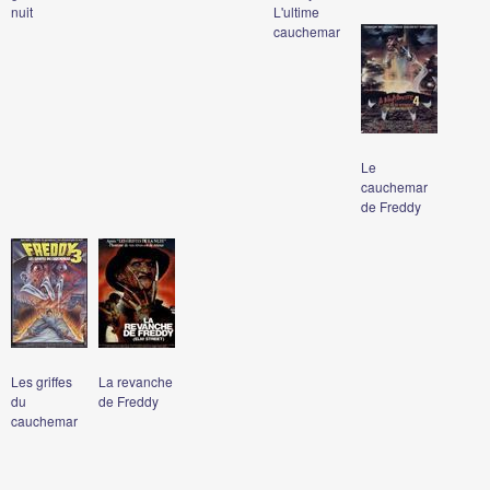
nuit
L'ultime
cauchemar
Le
cauchemar
de Freddy
Les griffes
La revanche
du
de Freddy
cauchemar