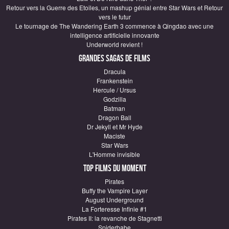
Retour vers la Guerre des Etoiles, un mashup génial entre Star Wars et Retour
vers le futur
Le tournage de The Wandering Earth 3 commence à Qingdao avec une
intelligence artificielle innovante
Underworld revient !
Grandes sagas de Films
Dracula
Frankenstein
Hercule / Ursus
Godzilla
Batman
Dragon Ball
Dr Jekyll et Mr Hyde
Maciste
Star Wars
L'Homme invisible
Top Films du moment
Pirates
Buffy the Vampire Layer
August Underground
La Forteresse Infinie #1
Pirates II: la revanche de Stagnetti
Spiderbabe