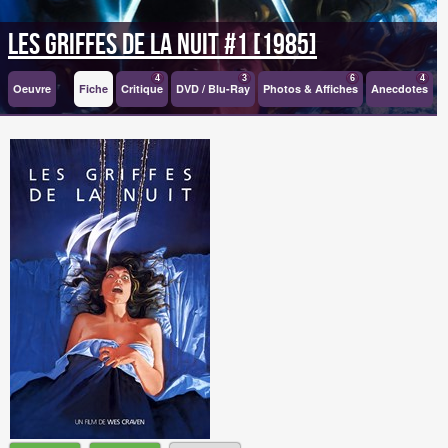
Les griffes de la nuit #1 [1985]
4
3
6
4
Oeuvre
Fiche
Critique
DVD / Blu-Ray
Photos & Affiches
Anecdotes