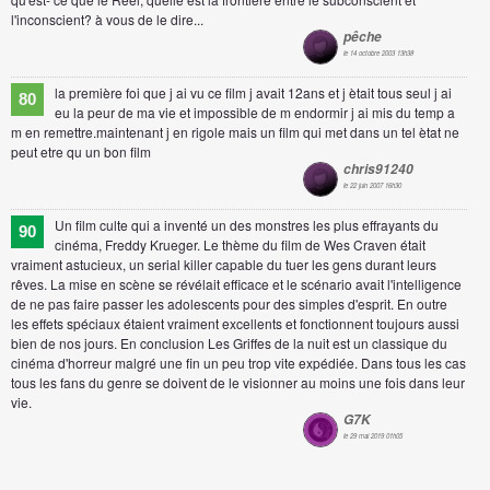
l'inconscient? à vous de le dire...
pêche
le 14 octobre 2003 13h38
la première foi que j ai vu ce film j avait 12ans et j ètait tous seul j ai
80
eu la peur de ma vie et impossible de m endormir j ai mis du temp a
m en remettre.maintenant j en rigole mais un film qui met dans un tel ètat ne
peut etre qu un bon film
chris91240
le 22 juin 2007 16h30
Un film culte qui a inventé un des monstres les plus effrayants du
90
cinéma, Freddy Krueger. Le thème du film de Wes Craven était
vraiment astucieux, un serial killer capable du tuer les gens durant leurs
rêves. La mise en scène se révélait efficace et le scénario avait l'intelligence
de ne pas faire passer les adolescents pour des simples d'esprit. En outre
les effets spéciaux étaient vraiment excellents et fonctionnent toujours aussi
bien de nos jours. En conclusion Les Griffes de la nuit est un classique du
cinéma d'horreur malgré une fin un peu trop vite expédiée. Dans tous les cas
tous les fans du genre se doivent de le visionner au moins une fois dans leur
vie.
G7K
le 29 mai 2019 01h05