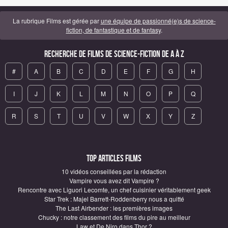
La rubrique Films est gérée par
une équipe de passionné(e)s de science-
fiction, de fantastique et de fantasy
.
Recherche de Films de science-fiction de A à Z
#
A
B
C
D
E
F
G
H
I
J
K
L
M
N
O
P
Q
R
S
T
U
V
W
X
Y
Z
Top articles Films
10 vidéos conseillées par la rédaction
Vampire vous avez dit Vampire ?
Rencontre avec Liguori Lecomte, un chef cuisinier véritablement geek
Star Trek : Majel Barrett-Roddenberry nous a quitté
The Last Airbender : les premières images
Chucky : notre classement des films du pire au meilleur
Law et De Niro dans Thor ?