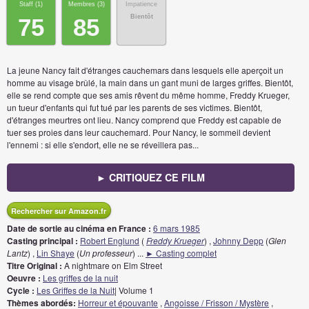
Staff (
1
)
Membres (
3
)
Impatience
Bientôt
75
85
La jeune Nancy fait d'étranges cauchemars dans lesquels elle aperçoit un
homme au visage brûlé, la main dans un gant muni de larges griffes. Bientôt,
elle se rend compte que ses amis rêvent du même homme, Freddy Krueger,
un tueur d'enfants qui fut tué par les parents de ses victimes. Bientôt,
d'étranges meurtres ont lieu. Nancy comprend que Freddy est capable de
tuer ses proies dans leur cauchemard. Pour Nancy, le sommeil devient
l'ennemi : si elle s'endort, elle ne se réveillera pas...
► CRITIQUEZ CE FILM
Rechercher sur Amazon.fr
Date de sortie au cinéma en France :
6 mars 1985
Casting principal :
Robert Englund
(
Freddy Krueger
) ,
Johnny Depp
(
Glen
Lantz
) ,
Lin Shaye
(
Un professeur
)
...
► Casting complet
Titre Original :
A nightmare on Elm Street
Oeuvre :
Les griffes de la nuit
Cycle :
Les Griffes de la Nuit
| Volume 1
Thèmes abordés:
Horreur et épouvante
,
Angoisse / Frisson / Mystère
,