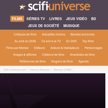
FILMS
SÉRIES TV
LIVRES
JEUX VIDÉO
BD
JEUX DE SOCIÉTÉ
MUSIQUE
Critiques de films
Actualités cinéma
Bandes annonces
Au ciné en 2026
Ce soir à la TV
En DVD
Top films
Films par thèmes
Editeurs
Acteurs & réalisateurs
Personnages
Images & affiches
Citations de films
Anecdotes de films
Références de films
Slogans de films
Agenda
Scifi-Universe.com
l'oeuvre Shocker
Shocker [1990]