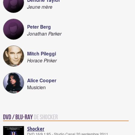
Jeune mère
Peter Berg
Jonathan Parker
Mitch Pileggi
Horace Pinker
Alice Cooper
Musicien
DVD / Blu-Ray
de Shocker
Shocker
DVD 16/9 1:85 - Studio Canal 20 septembre 2011