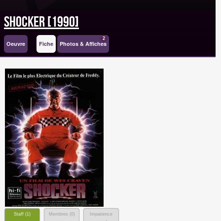
Shocker [1990]
2
Oeuvre
Fiche
Photos & Affiches
Staff (
1
)
Membres (
0
)
Impatience