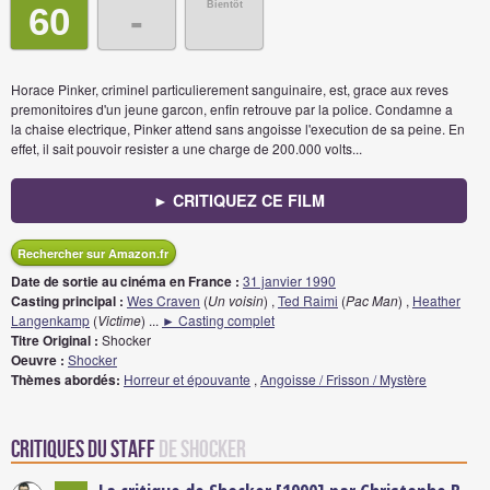
Bientôt
60
-
Horace Pinker, criminel particulierement sanguinaire, est, grace aux reves
premonitoires d'un jeune garcon, enfin retrouve par la police. Condamne a
la chaise electrique, Pinker attend sans angoisse l'execution de sa peine. En
effet, il sait pouvoir resister a une charge de 200.000 volts...
► CRITIQUEZ CE FILM
Rechercher sur Amazon.fr
Date de sortie au cinéma en France :
31 janvier 1990
Casting principal :
Wes Craven
(
Un voisin
) ,
Ted Raimi
(
Pac Man
) ,
Heather
Langenkamp
(
Victime
)
...
► Casting complet
Titre Original :
Shocker
Oeuvre :
Shocker
Thèmes abordés:
Horreur et épouvante
,
Angoisse / Frisson / Mystère
Critiques du staff
de Shocker