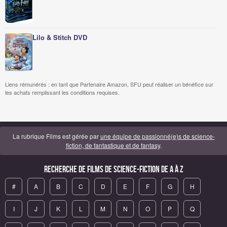
Lilo & Stitch DVD
Liens rémunérés : en tant que Partenaire Amazon, SFU peut réaliser un bénéfice sur
les achats remplissant les conditions requises.
La rubrique Films est gérée par
une équipe de passionné(e)s de science-
fiction, de fantastique et de fantasy
.
Recherche de Films de science-fiction de A à Z
#
A
B
C
D
E
F
G
H
I
J
K
L
M
N
O
P
Q