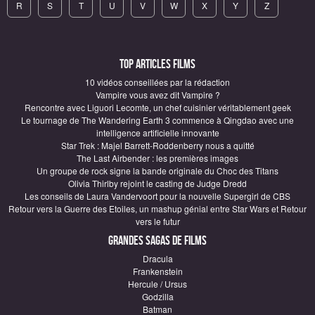
R
S
T
U
V
W
X
Y
Z
Top articles Films
10 vidéos conseillées par la rédaction
Vampire vous avez dit Vampire ?
Rencontre avec Liguori Lecomte, un chef cuisinier véritablement geek
Le tournage de The Wandering Earth 3 commence à Qingdao avec une
intelligence artificielle innovante
Star Trek : Majel Barrett-Roddenberry nous a quitté
The Last Airbender : les premières images
Un groupe de rock signe la bande originale du Choc des Titans
Olivia Thirlby rejoint le casting de Judge Dredd
Les conseils de Laura Vandervoort pour la nouvelle Supergirl de CBS
Retour vers la Guerre des Etoiles, un mashup génial entre Star Wars et Retour
vers le futur
Grandes sagas de Films
Dracula
Frankenstein
Hercule / Ursus
Godzilla
Batman