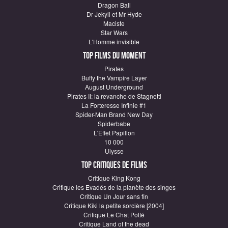
Dragon Ball
Dr Jekyll et Mr Hyde
Maciste
Star Wars
L'Homme invisible
Top Films du moment
Pirates
Buffy the Vampire Layer
August Underground
Pirates II: la revanche de Stagnetti
La Forteresse Infinie #1
Spider-Man Brand New Day
Spiderbabe
L'Effet Papillon
10 000
Ulysse
Top critiques de Films
Critique King Kong
Critique les Evadés de la planète des singes
Critique Un Jour sans fin
Critique Kiki la petite sorcière [2004]
Critique Le Chat Potté
Critique Land of the dead