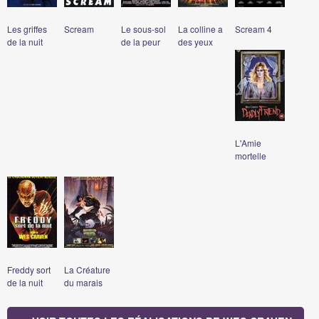
Les griffes
Scream
Le sous-sol
La colline a
Scream 4
de la nuit
de la peur
des yeux
L'Amie
mortelle
Freddy sort
La Créature
de la nuit
du marais