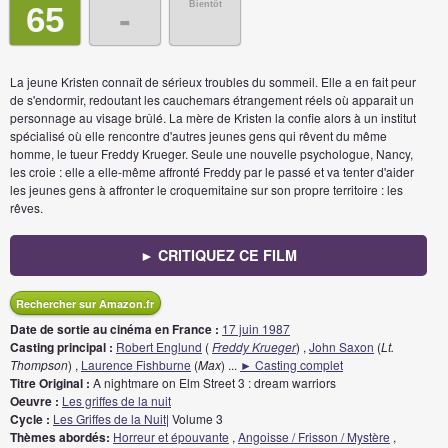
Bientôt
65
-
La jeune Kristen connaît de sérieux troubles du sommeil. Elle a en fait peur
de s'endormir, redoutant les cauchemars étrangement réels où apparait un
personnage au visage brûlé. La mère de Kristen la confie alors à un institut
spécialisé où elle rencontre d'autres jeunes gens qui rêvent du même
homme, le tueur Freddy Krueger. Seule une nouvelle psychologue, Nancy,
les croie : elle a elle-même affronté Freddy par le passé et va tenter d'aider
les jeunes gens à affronter le croquemitaine sur son propre territoire : les
rêves.
► CRITIQUEZ CE FILM
Rechercher sur Amazon.fr
Date de sortie au cinéma en France :
17 juin 1987
Casting principal :
Robert Englund
(
Freddy Krueger
) ,
John Saxon
(
Lt.
Thompson
) ,
Laurence Fishburne
(
Max
)
...
► Casting complet
Titre Original :
A nightmare on Elm Street 3 : dream warriors
Oeuvre :
Les griffes de la nuit
Cycle :
Les Griffes de la Nuit
| Volume 3
Thèmes abordés:
Horreur et épouvante
,
Angoisse / Frisson / Mystère
,