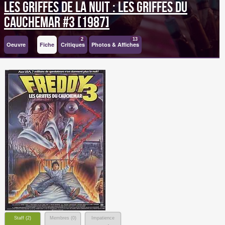
Les Griffes de la Nuit : Les griffes du
cauchemar #3 [1987]
2
13
Oeuvre
Fiche
Critiques
Photos & Affiches
Staff (
2
)
Membres (
0
)
Impatience