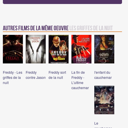
Autres films de la même oeuvre
Les griffes de la nuit
Freddy - Les
Freddy
Freddy sort
La fin de
l'enfant du
griffes de la
contre Jason
de la nuit
Freddy -
cauchemar
nuit
L'ultime
cauchemar
Le