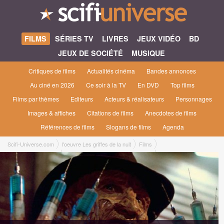
FILMS
SÉRIES TV
LIVRES
JEUX VIDÉO
BD
JEUX DE SOCIÉTÉ
MUSIQUE
Critiques de films
Actualités cinéma
Bandes annonces
Au ciné en 2026
Ce soir à la TV
En DVD
Top films
Films par thèmes
Editeurs
Acteurs & réalisateurs
Personnages
Images & affiches
Citations de films
Anecdotes de films
Références de films
Slogans de films
Agenda
Scifi-Universe.com
l'oeuvre Les griffes de la nuit
Films
Les Griffes de la Nuit
Les griffes du cauchemar #3 [1987]