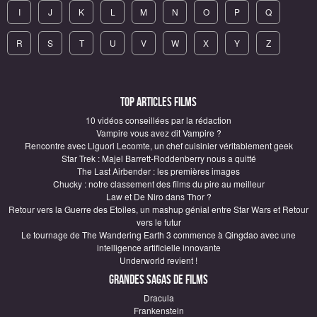
I
J
K
L
M
N
O
P
Q
R
S
T
U
V
W
X
Y
Z
Top articles Films
10 vidéos conseillées par la rédaction
Vampire vous avez dit Vampire ?
Rencontre avec Liguori Lecomte, un chef cuisinier véritablement geek
Star Trek : Majel Barrett-Roddenberry nous a quitté
The Last Airbender : les premières images
Chucky : notre classement des films du pire au meilleur
Law et De Niro dans Thor ?
Retour vers la Guerre des Etoiles, un mashup génial entre Star Wars et Retour
vers le futur
Le tournage de The Wandering Earth 3 commence à Qingdao avec une
intelligence artificielle innovante
Underworld revient !
Grandes sagas de Films
Dracula
Frankenstein