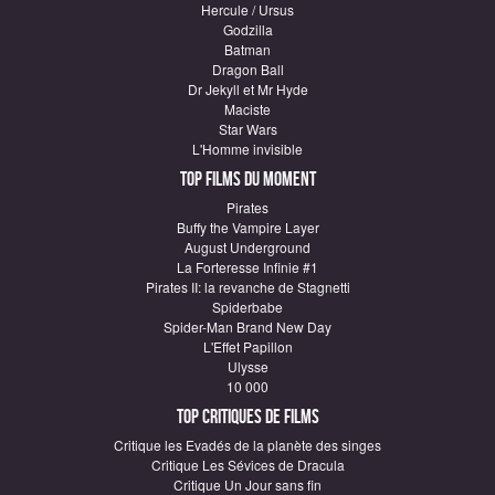
Hercule / Ursus
Godzilla
Batman
Dragon Ball
Dr Jekyll et Mr Hyde
Maciste
Star Wars
L'Homme invisible
Top Films du moment
Pirates
Buffy the Vampire Layer
August Underground
La Forteresse Infinie #1
Pirates II: la revanche de Stagnetti
Spiderbabe
Spider-Man Brand New Day
L'Effet Papillon
Ulysse
10 000
Top critiques de Films
Critique les Evadés de la planète des singes
Critique Les Sévices de Dracula
Critique Un Jour sans fin