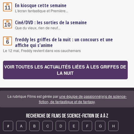
En kiosque cette semaine
Mai
11
L'écran fantastique et Première...
Ciné/DVD : les sorties de la semaine
Mai
10
Que du vieux, rien de neuf...
freddy les griffes de la nuit : un concours et une
Mai
6
affiche qui s'anime
Le 12 mai, Freddy revient dans vos cauchemars
VOIR TOUTES LES ACTUALITÉS LIÉES À LES GRIFFES DE
LA NUIT
La rubrique Films est gérée par
une équipe de passionné(e)s de science-
fiction, de fantastique et de fantasy
.
Recherche de Films de science-fiction de A à Z
#
A
B
C
D
E
F
G
H