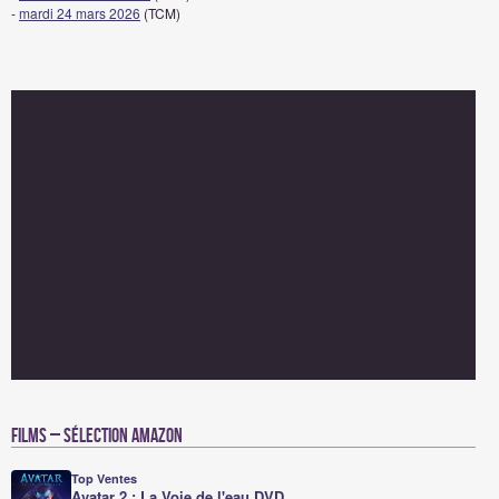
-
mardi 24 mars 2026
(TCM)
Films – Sélection Amazon
Top Ventes
Avatar 2 : La Voie de l'eau DVD