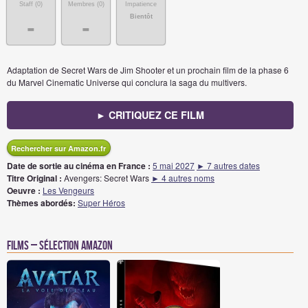
Staff (
0
)
Membres (
0
)
Impatience
Bientôt
-
-
Adaptation de Secret Wars de Jim Shooter et un prochain film de la phase 6
du Marvel Cinematic Universe qui conclura la saga du multivers.
► CRITIQUEZ CE FILM
Rechercher sur Amazon.fr
Date de sortie au cinéma en France :
5 mai 2027
► 7 autres dates
Titre Original :
Avengers: Secret Wars
► 4 autres noms
Oeuvre :
Les Vengeurs
Thèmes abordés:
Super Héros
Films – Sélection Amazon