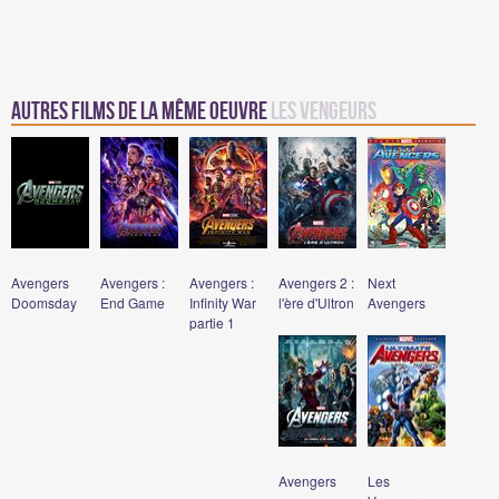
Autres films de la même oeuvre
Les Vengeurs
Avengers
Avengers :
Avengers :
Avengers 2 :
Next
Doomsday
End Game
Infinity War
l'ère d'Ultron
Avengers
partie 1
Avengers
Les