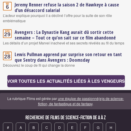
Jeremy Renner refuse la saison 2 de Hawkeye à cause
Mai
6
d’un désaccord salarial
L’acteur explique pourquoi il a décliné l’offre pour la suite de son rôle
emblématique
Avengers : La Dynastie Kang aurait dû sortir cette
Avril
29
semaine – Tout ce qu’on sait sur ce film abandonné
Les détails d’un projet Marvel inachevé et ses secrets révélés au fil du temps
Lewis Pullman apprend par surprise son retour en tant
Avril
28
que Sentry dans Avengers : Doomsday
Découvrez le coup de fil qui change la donne
VOIR TOUTES LES ACTUALITÉS LIÉES À LES VENGEURS
La rubrique Films est gérée par
une équipe de passionné(e)s de science-
fiction, de fantastique et de fantasy
.
Recherche de Films de science-fiction de A à Z
#
A
B
C
D
E
F
G
H