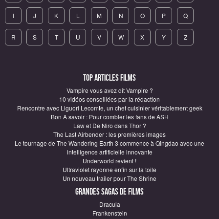
I
J
K
L
M
N
O
P
Q
R
S
T
U
V
W
X
Y
Z
Top articles Films
Vampire vous avez dit Vampire ?
10 vidéos conseillées par la rédaction
Rencontre avec Liguori Lecomte, un chef cuisinier véritablement geek
Bon A savoir : Pour combler les fans de ASH
Law et De Niro dans Thor ?
The Last Airbender : les premières images
Le tournage de The Wandering Earth 3 commence à Qingdao avec une
intelligence artificielle innovante
Underworld revient !
Ultraviolet rayonne enfin sur la toile
Un nouveau trailer pour The Shrine
Grandes sagas de Films
Dracula
Frankenstein