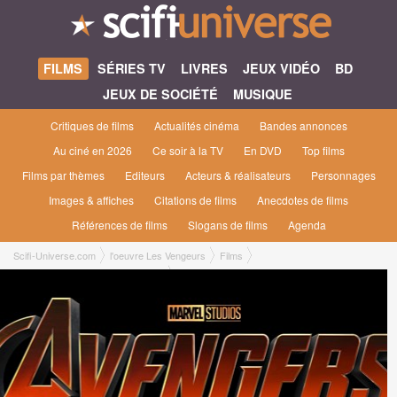
FILMS
SÉRIES TV
LIVRES
JEUX VIDÉO
BD
JEUX DE SOCIÉTÉ
MUSIQUE
Critiques de films
Actualités cinéma
Bandes annonces
Au ciné en 2026
Ce soir à la TV
En DVD
Top films
Films par thèmes
Editeurs
Acteurs & réalisateurs
Personnages
Images & affiches
Citations de films
Anecdotes de films
Références de films
Slogans de films
Agenda
Scifi-Universe.com
l'oeuvre Les Vengeurs
Films
Les Vengeurs : Secret Wars [2027]