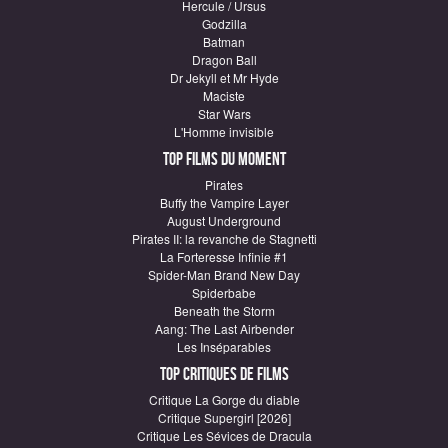
Hercule / Ursus
Godzilla
Batman
Dragon Ball
Dr Jekyll et Mr Hyde
Maciste
Star Wars
L'Homme invisible
Top Films du moment
Pirates
Buffy the Vampire Layer
August Underground
Pirates II: la revanche de Stagnetti
La Forteresse Infinie #1
Spider-Man Brand New Day
Spiderbabe
Beneath the Storm
Aang: The Last Airbender
Les Inséparables
Top critiques de Films
Critique La Gorge du diable
Critique Supergirl [2026]
Critique Les Sévices de Dracula