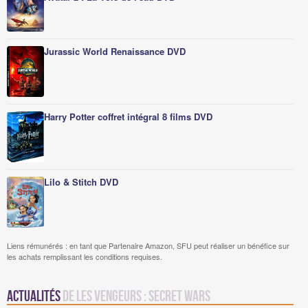
Jurassic World Renaissance DVD
Harry Potter coffret intégral 8 films DVD
Lilo & Stitch DVD
Liens rémunérés : en tant que Partenaire Amazon, SFU peut réaliser un bénéfice sur
les achats remplissant les conditions requises.
Actualités
de Les Vengeurs : Secret Wars