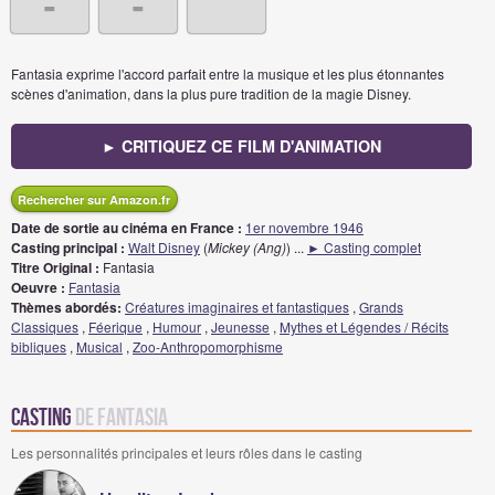
-
-
Fantasia exprime l'accord parfait entre la musique et les plus étonnantes
scènes d'animation, dans la plus pure tradition de la magie Disney.
► CRITIQUEZ CE FILM D'ANIMATION
Rechercher sur Amazon.fr
Date de sortie au cinéma en France :
1er novembre 1946
Casting principal :
Walt Disney
(
Mickey (Ang)
)
...
► Casting complet
Titre Original :
Fantasia
Oeuvre :
Fantasia
Thèmes abordés:
Créatures imaginaires et fantastiques
,
Grands
Classiques
,
Féerique
,
Humour
,
Jeunesse
,
Mythes et Légendes / Récits
bibliques
,
Musical
,
Zoo-Anthropomorphisme
Casting
de Fantasia
Les personnalités principales et leurs rôles dans le casting