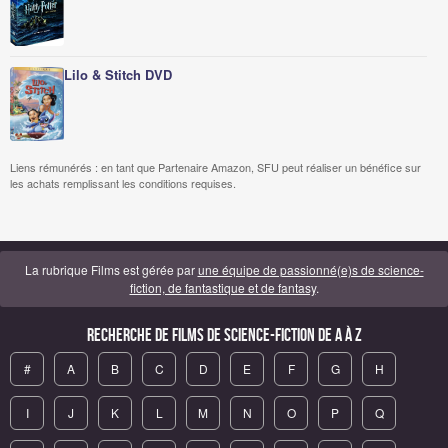
Lilo & Stitch DVD
Liens rémunérés : en tant que Partenaire Amazon, SFU peut réaliser un bénéfice sur
les achats remplissant les conditions requises.
La rubrique Films est gérée par
une équipe de passionné(e)s de science-
fiction, de fantastique et de fantasy
.
Recherche de Films de science-fiction de A à Z
#
A
B
C
D
E
F
G
H
I
J
K
L
M
N
O
P
Q