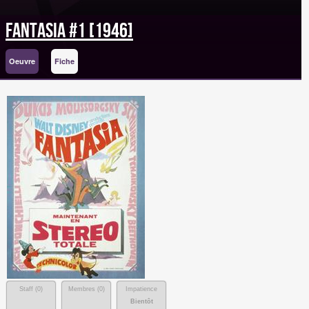
Fantasia #1 [1946]
Oeuvre
Fiche
Staff (
0
)
Membres (
0
)
Impatience
Bientôt