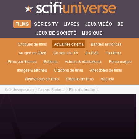
FILMS
SÉRIES TV
LIVRES
JEUX VIDÉO
BD
JEUX DE SOCIÉTÉ
MUSIQUE
Critiques de films
Actualités cinéma
Bandes annonces
Au ciné en 2026
Ce soir à la TV
En DVD
Top films
Films par thèmes
Editeurs
Acteurs & réalisateurs
Personnages
Images & affiches
Citations de films
Anecdotes de films
Références de films
Slogans de films
Agenda
Scifi-Universe.com
l'oeuvre Fantasia
Films d'animation
Fantasia #1 [1946]