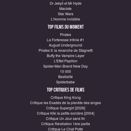
Dr Jekyll et Mr Hyde
Maciste
Star Wars
L'Homme invisible
Top Films du moment
Pirates
La Forteresse Infinie #1
August Underground
Pirates II: la revanche de Stagnetti
Buffy the Vampire Layer
L'Effet Papillon
Spider-Man Brand New Day
10 000
Bestialité
Spiderbabe
Top critiques de Films
Critique King Kong
Critique les Evadés de la planète des singes
Critique Supergirl [2026]
Critique Kiki la petite sorcière [2004]
Critique Un Jour sans fin
Critique Révélation 1ère partie
Critique Le Chat Potté