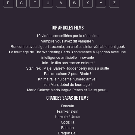
R
S
T
U
V
W
X
Y
Z
Top articles Films
10 vidéos conseillées par la rédaction
Vampire vous avez dit Vampire ?
Rencontre avec Liguori Lecomte, un chef cuisinier véritablement geek
Le tournage de The Wandering Earth 3 commence à Qingdao avec une
intelligence artificielle innovante
Halo - le film pas encore enterré !
Star Trek : Majel Barrett-Roddenberry nous a quitté
Pas de saison 2 pour Blade !
Khimaira le huitième numéro arrive !
Iron Man, début de tournage !
Mario Galaxy: Mario largue Peach et Daisy pour...
Grandes sagas de Films
Dracula
Frankenstein
Hercule / Ursus
Godzilla
Batman
Dragon Ball