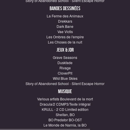
Story of Abandoned School - Silent Escape Horror
Bandes dessinées
La Ferme des Animaux
Drekkars
Dark Bane
Vae Victis
Les Ombres de l'empire
Les Choses de la nuit
Jeux & JDR
Grave Seasons
Duskfade
Rivage
CloverPit
Wild Blue Skies
Story of Abandoned School - Silent Escape Horror
Musique
Various artists Boulevard de la mort
Dracula/2 CDMP3/Texte intégral
KRULL - 2 CD Limited edition
Sheitan, BO
BO Predator BO-OST
Le Monde de Narnia, la BO