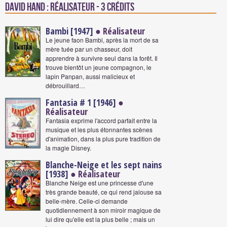
David Hand : Réalisateur - 3 crédits
Bambi [1947]
● Réalisateur
Le jeune faon Bambi, après la mort de sa
mère tuée par un chasseur, doit
apprendre à survivre seul dans la forêt. Il
trouve bientôt un jeune compagnon, le
lapin Panpan, aussi malicieux et
débrouillard…
Fantasia # 1 [1946]
●
Réalisateur
Fantasia exprime l'accord parfait entre la
musique et les plus étonnantes scènes
d'animation, dans la plus pure tradition de
la magie Disney.
Blanche-Neige et les sept nains
[1938]
● Réalisateur
Blanche Neige est une princesse d'une
très grande beauté, ce qui rend jalouse sa
belle-mère. Celle-ci demande
quotidiennement à son miroir magique de
lui dire qu'elle est la plus belle ; mais un