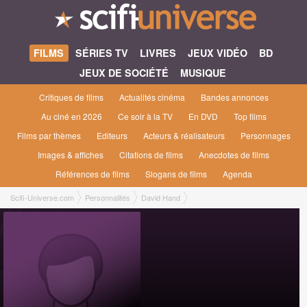
FILMS
SÉRIES TV
LIVRES
JEUX VIDÉO
BD
JEUX DE SOCIÉTÉ
MUSIQUE
Critiques de films
Actualités cinéma
Bandes annonces
Au ciné en 2026
Ce soir à la TV
En DVD
Top films
Films par thèmes
Editeurs
Acteurs & réalisateurs
Personnages
Images & affiches
Citations de films
Anecdotes de films
Références de films
Slogans de films
Agenda
Scifi-Universe.com
Personnalités
David Hand