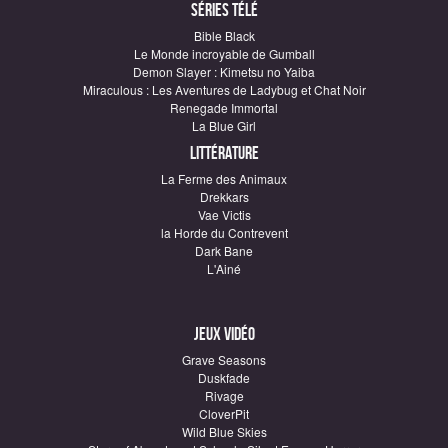
Séries télé
Bible Black
Le Monde incroyable de Gumball
Demon Slayer : Kimetsu no Yaiba
Miraculous : Les Aventures de Ladybug et Chat Noir
Renegade Immortal
La Blue Girl
Littérature
La Ferme des Animaux
Drekkars
Vae Victis
la Horde du Contrevent
Dark Bane
L'Ainé
Jeux vidéo
Grave Seasons
Duskfade
Rivage
CloverPit
Wild Blue Skies