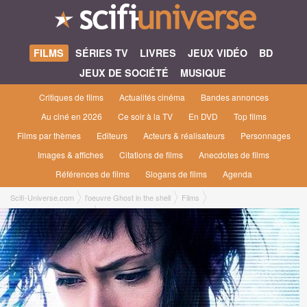
FILMS
SÉRIES TV
LIVRES
JEUX VIDÉO
BD
JEUX DE SOCIÉTÉ
MUSIQUE
Critiques de films
Actualités cinéma
Bandes annonces
Au ciné en 2026
Ce soir à la TV
En DVD
Top films
Films par thèmes
Editeurs
Acteurs & réalisateurs
Personnages
Images & affiches
Citations de films
Anecdotes de films
Références de films
Slogans de films
Agenda
Scifi-Universe.com
l'oeuvre Ghost in the shell
Films
Ghost in the Shell [2017]