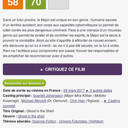
58
70
Dans un futur proche, le Major est unique en son genre : humaine sauvée
d’un terrible accident, son corps aux capacités cybernétiques lui permet de
lutter contre les plus dangereux criminels. Face à une menace d’un nouveau
genre qui permet de pirater et de contrôler les esprits, le Major est la seule à
pouvoir la combattre. Alors qu’elle s’apprête à affronter ce nouvel ennemi,
elle découvre qu’on lui a menti : sa vie n’a pas été sauvée, on la lui a volée.
Rien ne l’arrêtera pour comprendre son passé, trouver les responsables et
les empêcher de recommencer avec d’autres.
► CRITIQUEZ CE FILM
Rechercher sur Amazon.fr
Date de sortie au cinéma en France :
29 mars 2017
► 2 autres dates
Casting principal :
Scarlett Johansson
(
Major Mira Killian / Motoko
Kusanagi
) ,
Michael Wincott
(
Dr. Osmund
) ,
Chin Han
(
Togusa
)
...
► Casting
complet
Titre Original :
Ghost in the Shell
Oeuvre :
Ghost in the shell
Thèmes abordés:
Science-Fiction
,
Univers Futuristes / Hightech