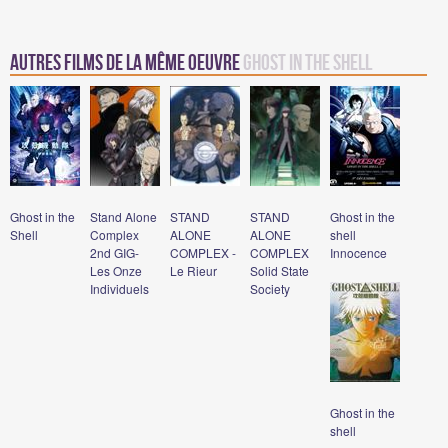
Autres films de la même oeuvre
Ghost in the shell
Ghost in the
Stand Alone
STAND
STAND
Ghost in the
Shell
Complex
ALONE
ALONE
shell
2nd GIG-
COMPLEX -
COMPLEX
Innocence
Les Onze
Le Rieur
Solid State
Individuels
Society
Ghost in the
shell