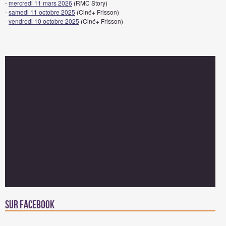
-
mercredi 11 mars 2026
(RMC Story)
-
samedi 11 octobre 2025
(Ciné+ Frisson)
-
vendredi 10 octobre 2025
(Ciné+ Frisson)
Sur facebook