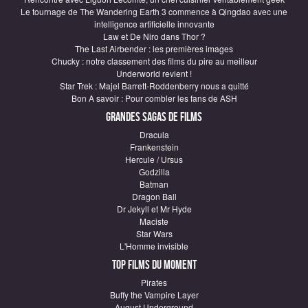
Le tournage de The Wandering Earth 3 commence à Qingdao avec une
intelligence artificielle innovante
Law et De Niro dans Thor ?
The Last Airbender : les premières images
Chucky : notre classement des films du pire au meilleur
Underworld revient !
Star Trek : Majel Barrett-Roddenberry nous a quitté
Bon A savoir : Pour combler les fans de ASH
Grandes sagas de Films
Dracula
Frankenstein
Hercule / Ursus
Godzilla
Batman
Dragon Ball
Dr Jekyll et Mr Hyde
Maciste
Star Wars
L'Homme invisible
Top Films du moment
Pirates
Buffy the Vampire Layer
August Underground