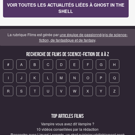
VOIR TOUTES LES ACTUALITÉS LIÉES À GHOST IN THE
SHELL
La rubrique Films est gérée par
une équipe de passionné(e)s de science-
fiction, de fantastique et de fantasy
.
Recherche de Films de science-fiction de A à Z
#
A
B
C
D
E
F
G
H
I
J
K
L
M
N
O
P
Q
R
S
T
U
V
W
X
Y
Z
Top articles Films
Vampire vous avez dit Vampire ?
10 vidéos conseillées par la rédaction
Rencontre avec Liguori Lecomte, un chef cuisinier véritablement geek