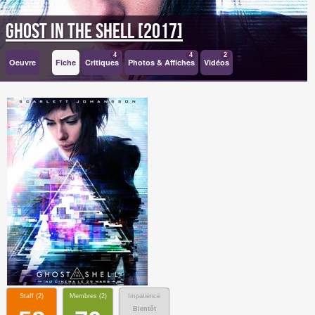
Ghost in the Shell [2017]
4
4
2
Oeuvre
Fiche
Critiques
Photos & Affiches
Vidéos
Staff (
2
)
Membres (
2
)
Impatience
Bientôt