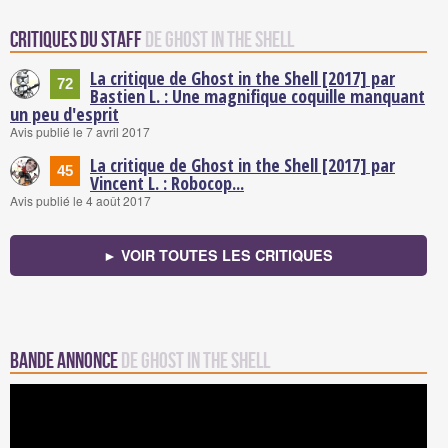
Critiques du staff
de Ghost in the Shell
La critique de Ghost in the Shell [2017] par
72
Bastien L. : Une magnifique coquille manquant
un peu d'esprit
Avis publié le 7 avril 2017
La critique de Ghost in the Shell [2017] par
45
Vincent L. : Robocop...
Avis publié le 4 août 2017
► VOIR TOUTES LES CRITIQUES
Bande annonce
de Ghost in the Shell