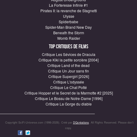
La Forteresse Infinie #1
Pirates II: la revanche de Stagnetti
Ulysse
Spiderbabe
Spider-Man Brand New Day
Beneath the Storm
Womb Raider
Top critiques de Films
Critique Les Sévices de Dracula
Critique Kiki la petite sorcière [2004]
Critique Land of the dead
Critique Un Jour sans fin
Critique Supergirl [2026]
Critique L'odyssée
Critique Le Chat Potté
Critique Hopper et le Secret de la Marmotte #2 [2025]
Critique Le Bossu de Notre-Dame [1996]
Critique La Gorge du diable
Copyright SciFi-Universe.com (1996-2026). Créé par
DQcréations
. All Rights Reserved. Please don’t
copy.