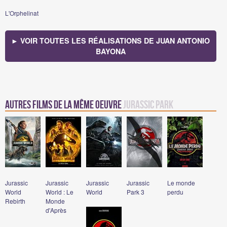
L'Orphelinat
► VOIR TOUTES LES RÉALISATIONS DE JUAN ANTONIO
BAYONA
Autres films de la même oeuvre
Jurassic Park
Jurassic
Jurassic
Jurassic
Jurassic
Le monde
World
World : Le
World
Park 3
perdu
Rebirth
Monde
d'Après