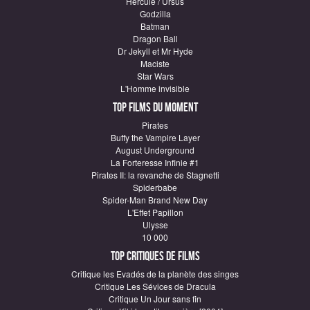
Hercule / Ursus
Godzilla
Batman
Dragon Ball
Dr Jekyll et Mr Hyde
Maciste
Star Wars
L'Homme invisible
Top Films du moment
Pirates
Buffy the Vampire Layer
August Underground
La Forteresse Infinie #1
Pirates II: la revanche de Stagnetti
Spiderbabe
Spider-Man Brand New Day
L'Effet Papillon
Ulysse
10 000
Top critiques de Films
Critique les Evadés de la planète des singes
Critique Les Sévices de Dracula
Critique Un Jour sans fin