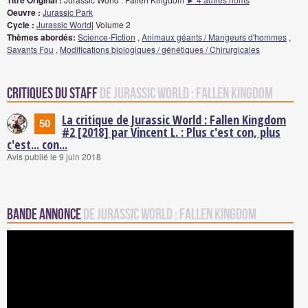
Titre Original :
Oeuvre :
Jurassic Park
Cycle :
Jurassic World
| Volume 2
Thèmes abordés:
Science-Fiction
,
Animaux géants / Mangeurs d'hommes
,
Savants Fou
,
Modifications biologiques / génétiques / Chirurgicales
Critiques du staff
de Jurassic World : Fallen Kingdom
La critique de Jurassic World : Fallen Kingdom
50
#2 [2018] par Vincent L. : Plus c'est con, plus
c'est... con...
Avis publié le 9 juin 2018
Bande annonce
de Jurassic World : Fallen Kingdom