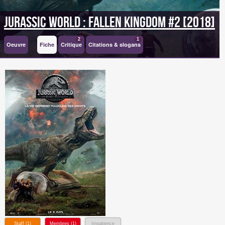
Jurassic World : Fallen Kingdom #2 [2018]
2
1
Oeuvre
Fiche
Critique
Citations & slogans
Staff (
1
)
Membres (
1
)
Impatience