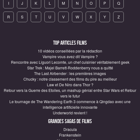
I
J
K
L
M
N
O
P
Q
R
S
T
U
V
W
X
Y
Z
Top articles Films
10 vidéos conseillées par la rédaction
Vampire vous avez dit Vampire ?
Rencontre avec Liguori Lecomte, un chef cuisinier véritablement geek
Star Trek : Majel Barrett-Roddenberry nous a quitté
The Last Airbender : les premières images
Chucky : notre classement des films du pire au meilleur
Law et De Niro dans Thor ?
Retour vers la Guerre des Etoiles, un mashup génial entre Star Wars et Retour
vers le futur
Le tournage de The Wandering Earth 3 commence à Qingdao avec une
intelligence artificielle innovante
Underworld revient !
Grandes sagas de Films
Dracula
Frankenstein