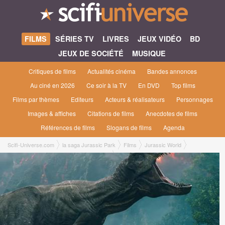
FILMS
SÉRIES TV
LIVRES
JEUX VIDÉO
BD
JEUX DE SOCIÉTÉ
MUSIQUE
Critiques de films
Actualités cinéma
Bandes annonces
Au ciné en 2026
Ce soir à la TV
En DVD
Top films
Films par thèmes
Editeurs
Acteurs & réalisateurs
Personnages
Images & affiches
Citations de films
Anecdotes de films
Références de films
Slogans de films
Agenda
Scifi-Universe.com
la saga Jurassic Park
Films
Jurassic World
Jurassic World : Fallen Kingdom #2 [2018]