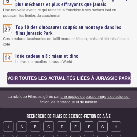
5
plus méchants et plus effrayants que jamais
Une nouvelle aventure qui ramène la franchise à ses racines tout en
poussant les limites du cauchemar
Top 10 des dinosaures coupés au montage dans les
Avril
27
films Jurassic Park
Ces créatures fascinantes ont failli marquer l'écran, mais ont été laissées de
côté
Idée cadeau n 8 : miam et dino
Déc.
14
Le livre de recettes Jurassic World
VOIR TOUTES LES ACTUALITÉS LIÉES À JURASSIC PARK
La rubrique Films est gérée par
une équipe de passionné(e)s de science-
fiction, de fantastique et de fantasy
.
Recherche de Films de science-fiction de A à Z
#
A
B
C
D
E
F
G
H