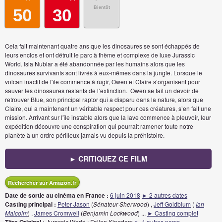
Bientôt
50
30
Cela fait maintenant quatre ans que les dinosaures se sont échappés de
leurs enclos et ont détruit le parc à thème et complexe de luxe Jurassic
World. Isla Nublar a été abandonnée par les humains alors que les
dinosaures survivants sont livrés à eux-mêmes dans la jungle. Lorsque le
volcan inactif de l'île commence à rugir, Owen et Claire s’organisent pour
sauver les dinosaures restants de l’extinction. Owen se fait un devoir de
retrouver Blue, son principal raptor qui a disparu dans la nature, alors que
Claire, qui a maintenant un véritable respect pour ces créatures, s’en fait une
mission. Arrivant sur l'île instable alors que la lave commence à pleuvoir, leur
expédition découvre une conspiration qui pourrait ramener toute notre
planète à un ordre périlleux jamais vu depuis la préhistoire.
► CRITIQUEZ CE FILM
Rechercher sur Amazon.fr
Date de sortie au cinéma en France :
6 juin 2018
► 2 autres dates
Casting principal :
Peter Jason
(
Sénateur Sherwood
) ,
Jeff Goldblum
(
Ian
Malcolm
) ,
James Cromwell
(
Benjamin Lockwood
)
...
► Casting complet
Jurassic World : Fallen Kingdom
► 4 autres noms