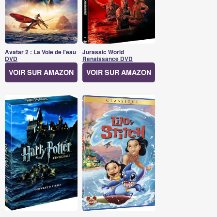
Avatar 2 : La Voie de l'eau
Jurassic World
DVD
Renaissance DVD
VOIR SUR AMAZON
VOIR SUR AMAZON