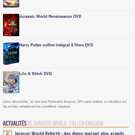
Jurassic World Renaissance DVD
Harry Potter coffret intégral 8 films DVD
Lilo & Stitch DVD
Liens rémunérés : en tant que Partenaire Amazon, SFU peut réaliser un bénéfice sur
les achats remplissant les conditions requises.
Actualités
de Jurassic World : Fallen Kingdom
Jurassic World Rebirth : des dinos mutant plus grands,
Mai