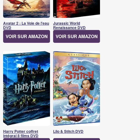
Avatar 2 : La Voie de l'eau
Jurassic World
DVD
Renaissance DVD
VOIR SUR AMAZON
VOIR SUR AMAZON
Harry Potter coffret
Lilo & Stitch DVD
intégral 8 films DVD