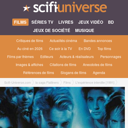
FILMS
SÉRIES TV
LIVRES
JEUX VIDÉO
BD
JEUX DE SOCIÉTÉ
MUSIQUE
Critiques de films
Actualités cinéma
Bandes annonces
Au ciné en 2026
Ce soir à la TV
En DVD
Top films
Films par thèmes
Editeurs
Acteurs & réalisateurs
Personnages
Images & affiches
Citations de films
Anecdotes de films
Références de films
Slogans de films
Agenda
Scifi-Universe.com
la saga Flatliners
Films
L'expérience interdite [1991]