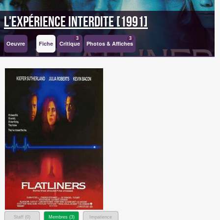
L'expérience interdite [1991]
3
3
Oeuvre
Fiche
Critique
Photos & Affiches
Staff (
0
)
Membres (
3
)
Impatience