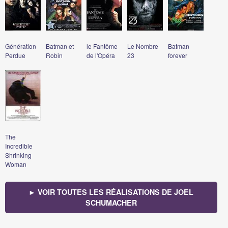
Génération
Batman et
le Fantôme
Le Nombre
Batman
Perdue
Robin
de l'Opéra
23
forever
The
Incredible
Shrinking
Woman
► VOIR TOUTES LES RÉALISATIONS DE JOEL
SCHUMACHER