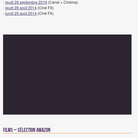
-
jeudi 26 septembre 2019
(Canal + Cinéma)
-
jeudi 28 août 2014
(Ciné FX)
-
lundi 25 août 2014
(Ciné FX)
Films – Sélection Amazon