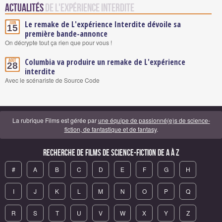
Actualités
de L'expérience interdite
Le remake de L'expérience Interdite dévoile sa
Juin
15
première bande-annonce
On décrypte tout ça rien que pour vous !
Columbia va produire un remake de L'expérience
Août
28
interdite
Avec le scénariste de Source Code
La rubrique Films est gérée par
une équipe de passionné(e)s de science-
fiction, de fantastique et de fantasy
.
Recherche de Films de science-fiction de A à Z
#
A
B
C
D
E
F
G
H
I
J
K
L
M
N
O
P
Q
R
S
T
U
V
W
X
Y
Z