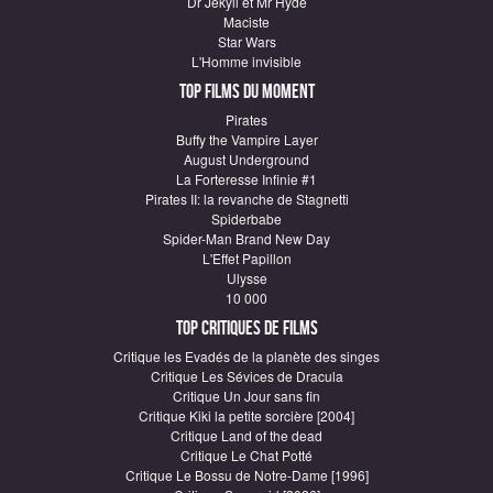
Dr Jekyll et Mr Hyde
Maciste
Star Wars
L'Homme invisible
Top Films du moment
Pirates
Buffy the Vampire Layer
August Underground
La Forteresse Infinie #1
Pirates II: la revanche de Stagnetti
Spiderbabe
Spider-Man Brand New Day
L'Effet Papillon
Ulysse
10 000
Top critiques de Films
Critique les Evadés de la planète des singes
Critique Les Sévices de Dracula
Critique Un Jour sans fin
Critique Kiki la petite sorcière [2004]
Critique Land of the dead
Critique Le Chat Potté
Critique Le Bossu de Notre-Dame [1996]