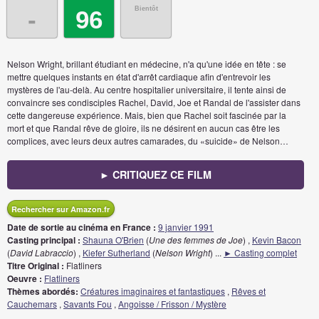
Bientôt
-
96
Nelson Wright, brillant étudiant en médecine, n'a qu'une idée en tête : se
mettre quelques instants en état d'arrêt cardiaque afin d'entrevoir les
mystères de l'au-delà. Au centre hospitalier universitaire, il tente ainsi de
convaincre ses condisciples Rachel, David, Joe et Randal de l'assister dans
cette dangereuse expérience. Mais, bien que Rachel soit fascinée par la
mort et que Randal rêve de gloire, ils ne désirent en aucun cas être les
complices, avec leurs deux autres camarades, du «suicide» de Nelson…
► CRITIQUEZ CE FILM
Rechercher sur Amazon.fr
Date de sortie au cinéma en France :
9 janvier 1991
Casting principal :
Shauna O'Brien
(
Une des femmes de Joe
) ,
Kevin Bacon
(
David Labraccio
) ,
Kiefer Sutherland
(
Nelson Wright
)
...
► Casting complet
Titre Original :
Flatliners
Oeuvre :
Flatliners
Thèmes abordés:
Créatures imaginaires et fantastiques
,
Rêves et
Cauchemars
,
Savants Fou
,
Angoisse / Frisson / Mystère