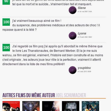
90
tel que la mort et le suicide...Vraiment bien fait et marquant.
Siana
le 1er mai 2005 11h04
j'ai vraiment beaucoup aimé ce film !
100
du suspence, des problèmes médicaux et des acteurs de choc ! il
repasse quand à la télé ?
Lyana
le 15 août 2006 13h02
J'ai regardé ce film pcq j'ai appris qu'il abordait le même thème que
100
le livre Les Thanatonautes, de Bernard Werber. Et la je me suis
wahou, ce film est génial, vraiment, l'histoire est bien construite et au moins
c'est originale , les acteurs joue leur rôle à la perfection, vraiment il atterrit
directement dans la liste de mes films préféré!!
youpidou
le 3 août 2010 15h39
Autres Films du même auteur
Joel Schumacher