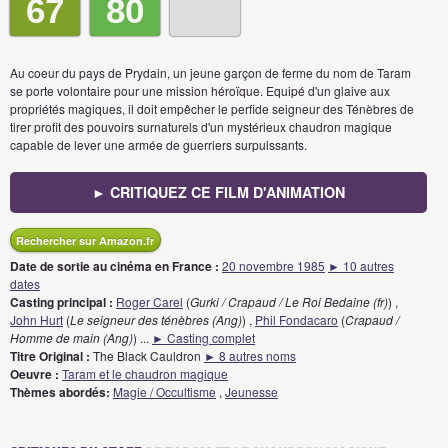
67
80
Au coeur du pays de Prydain, un jeune garçon de ferme du nom de Taram
se porte volontaire pour une mission héroïque. Equipé d'un glaive aux
propriétés magiques, il doit empêcher le perfide seigneur des Ténèbres de
tirer profit des pouvoirs surnaturels d'un mystérieux chaudron magique
capable de lever une armée de guerriers surpuissants.
► CRITIQUEZ CE FILM D'ANIMATION
Rechercher sur Amazon.fr
Date de sortie au cinéma en France :
20 novembre 1985
► 10 autres
dates
Casting principal :
Roger Carel
(
Gurki / Crapaud / Le Roi Bedaine (fr)
) ,
John Hurt
(
Le seigneur des ténèbres (Ang)
) ,
Phil Fondacaro
(
Crapaud /
Homme de main (Ang)
)
...
► Casting complet
Titre Original :
The Black Cauldron
► 8 autres noms
Oeuvre :
Taram et le chaudron magique
Thèmes abordés:
Magie / Occultisme
,
Jeunesse