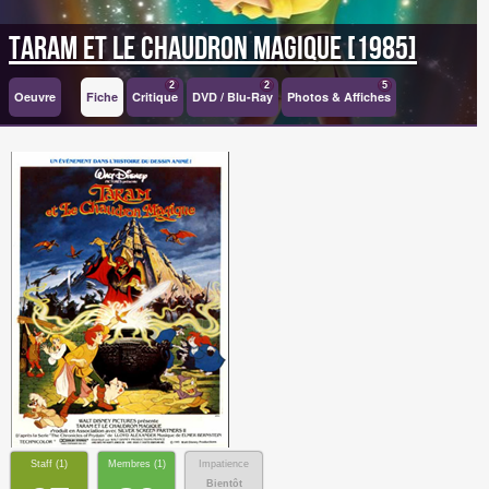
Taram et le chaudron magique [1985]
2
2
5
Oeuvre
Fiche
Critique
DVD / Blu-Ray
Photos & Affiches
Staff (
1
)
Membres (
1
)
Impatience
Bientôt