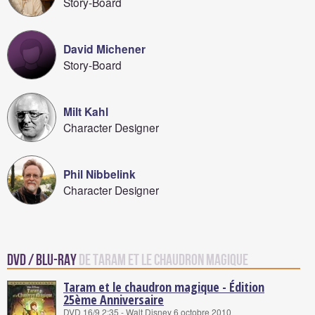
Story-Board
David Michener
Story-Board
Milt Kahl
Character Designer
Phil Nibbelink
Character Designer
DVD / Blu-Ray
de Taram et le chaudron magique
Taram et le chaudron magique - Édition
25ème Anniversaire
DVD 16/9 2:35 - Walt Disney 6 octobre 2010