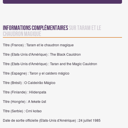
Informations complémentaires
sur Taram et le
chaudron magique
Titre (France) : Taram et le chaudron magique
Titre (Etats-Unis d'Amérique) : The Black Cauldron
Titre (Etats-Unis d'Amérique) : Taran and the Magic Cauldron
Titre (Espagne) : Taron y el caldero mágico
Titre (Brésil) : O Caldeirão Mágico
Titre (Finlande) : Hiidenpata
Titre (Hongrie) : A fekete üst
Titre (Serbie) : Crni kotao
Date de sortie officielle (Etats-Unis d'Amérique) : 24 juillet 1985