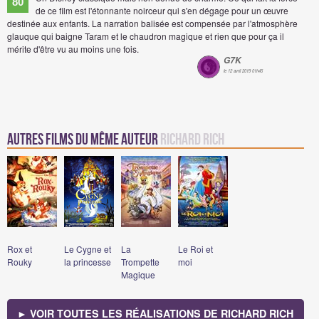
80
de ce film est l'étonnante noirceur qui s'en dégage pour un œuvre
destinée aux enfants. La narration balisée est compensée par l'atmosphère
glauque qui baigne Taram et le chaudron magique et rien que pour ça il
mérite d'être vu au moins une fois.
G7K
le 12 avril 2019 01h45
Autres Films du même auteur
Richard Rich
Rox et
Le Cygne et
La
Le Roi et
Rouky
la princesse
Trompette
moi
Magique
► VOIR TOUTES LES RÉALISATIONS DE RICHARD RICH