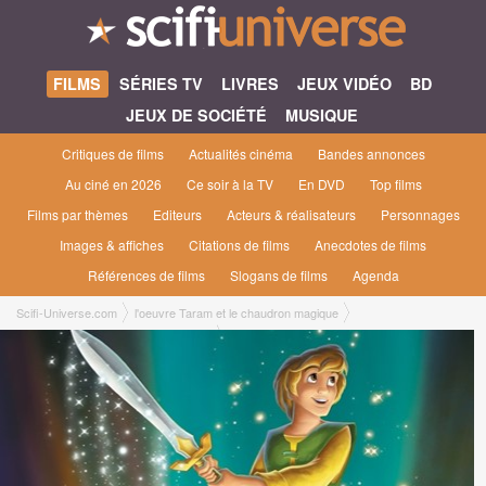
FILMS
SÉRIES TV
LIVRES
JEUX VIDÉO
BD
JEUX DE SOCIÉTÉ
MUSIQUE
Critiques de films
Actualités cinéma
Bandes annonces
Au ciné en 2026
Ce soir à la TV
En DVD
Top films
Films par thèmes
Editeurs
Acteurs & réalisateurs
Personnages
Images & affiches
Citations de films
Anecdotes de films
Références de films
Slogans de films
Agenda
Scifi-Universe.com
l'oeuvre Taram et le chaudron magique
Taram et le chaudron magique [1985]