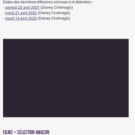
Dates des dernières diffusions connues à la télévision :
-
samedi 25 avril 2020
(Disney Cinémagic)
-
mardi 21 avril 2020
(Disney Cinémagic)
-
mardi 14 avril 2020
(Disney Cinémagic)
Films – Sélection Amazon