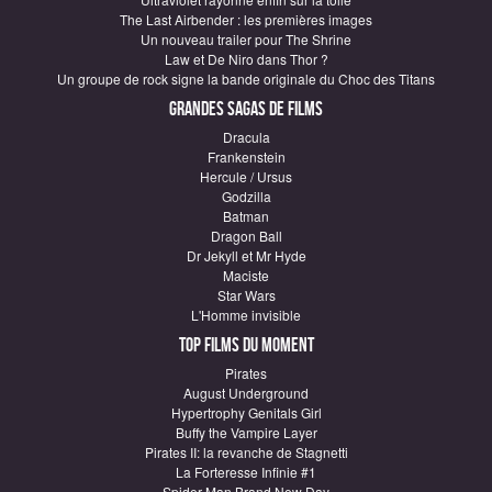
The Last Airbender : les premières images
Un nouveau trailer pour The Shrine
Law et De Niro dans Thor ?
Un groupe de rock signe la bande originale du Choc des Titans
Grandes sagas de Films
Dracula
Frankenstein
Hercule / Ursus
Godzilla
Batman
Dragon Ball
Dr Jekyll et Mr Hyde
Maciste
Star Wars
L'Homme invisible
Top Films du moment
Pirates
August Underground
Hypertrophy Genitals Girl
Buffy the Vampire Layer
Pirates II: la revanche de Stagnetti
La Forteresse Infinie #1
Spider-Man Brand New Day