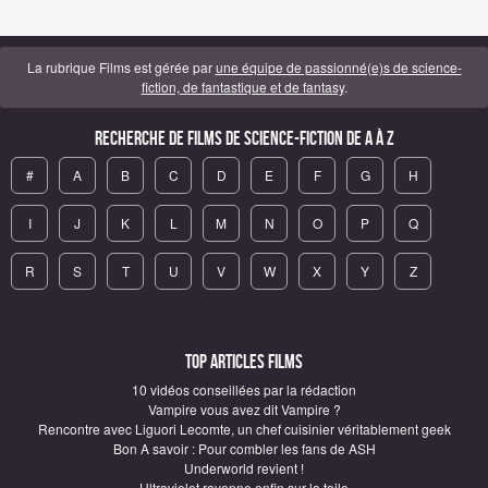
La rubrique Films est gérée par
une équipe de passionné(e)s de science-
fiction, de fantastique et de fantasy
.
Recherche de Films de science-fiction de A à Z
#
A
B
C
D
E
F
G
H
I
J
K
L
M
N
O
P
Q
R
S
T
U
V
W
X
Y
Z
Top articles Films
10 vidéos conseillées par la rédaction
Vampire vous avez dit Vampire ?
Rencontre avec Liguori Lecomte, un chef cuisinier véritablement geek
Bon A savoir : Pour combler les fans de ASH
Underworld revient !
Ultraviolet rayonne enfin sur la toile