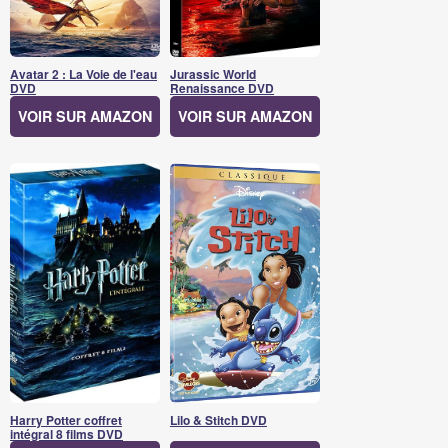
Avatar 2 : La Voie de l'eau
Jurassic World
DVD
Renaissance DVD
VOIR SUR AMAZON
VOIR SUR AMAZON
Harry Potter coffret
Lilo & Stitch DVD
intégral 8 films DVD