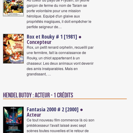
garçon de ferme du nom de Taram se
porte volontaire pour une mission
héroïque. Equipé d'un glaive aux
propriétés magiques, il doit empêcher le
perfide seigneur de…
Rox et Rouky # 1 [1981]
●
Concepteur
Rox, un petit renard orphelin, recueilli par
une fermière, fait la connaissance de
Rouky, un chiot appartenant à un
chasseur. Les deux animaux vont devenir
des amis inséparables. Mais en
grandissant, …
Hendel Butoy : Acteur - 1 crédits
Fantasia 2000 # 2 [2000]
●
Acteur
Ce tout nouveau film commence là où son
prédécesseur l'avait laissé avec sept
scènes toutes nouvelles et le retour de