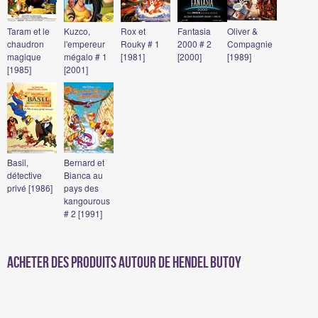
Taram et le
Kuzco,
Rox et
Fantasia
Oliver &
chaudron
l'empereur
Rouky # 1
2000 # 2
Compagnie
magique
mégalo # 1
[1981]
[2000]
[1989]
[1985]
[2001]
Basil,
Bernard et
détective
Bianca au
privé [1986]
pays des
kangourous
# 2 [1991]
Acheter des produits autour de Hendel Butoy