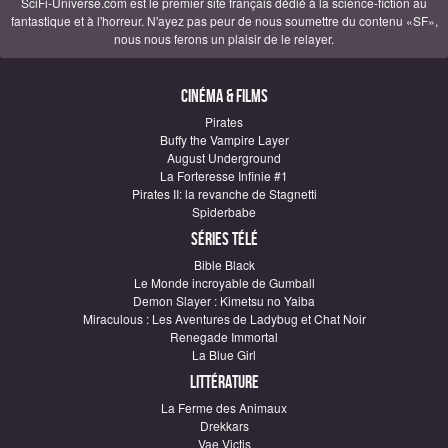
SciFi-Universe.com est le premier site français dédié à la science-fiction au
fantastique et à l'horreur. N'ayez pas peur de nous soumettre du contenu «SF»,
nous nous ferons un plaisir de le relayer.
Cinéma & Films
Pirates
Buffy the Vampire Layer
August Underground
La Forteresse Infinie #1
Pirates II: la revanche de Stagnetti
Spiderbabe
Séries télé
Bible Black
Le Monde incroyable de Gumball
Demon Slayer : Kimetsu no Yaiba
Miraculous : Les Aventures de Ladybug et Chat Noir
Renegade Immortal
La Blue Girl
Littérature
La Ferme des Animaux
Drekkars
Vae Victis