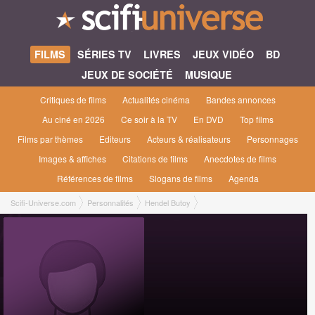
FILMS
SÉRIES TV
LIVRES
JEUX VIDÉO
BD
JEUX DE SOCIÉTÉ
MUSIQUE
Critiques de films
Actualités cinéma
Bandes annonces
Au ciné en 2026
Ce soir à la TV
En DVD
Top films
Films par thèmes
Editeurs
Acteurs & réalisateurs
Personnages
Images & affiches
Citations de films
Anecdotes de films
Références de films
Slogans de films
Agenda
Scifi-Universe.com
Personnalités
Hendel Butoy