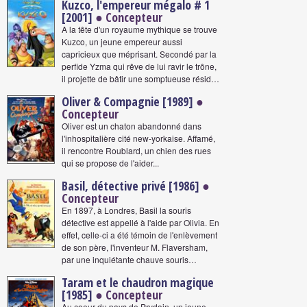
Kuzco, l'empereur mégalo # 1
[2001]
● Concepteur
A la tête d'un royaume mythique se trouve
Kuzco, un jeune empereur aussi
capricieux que méprisant. Secondé par la
perfide Yzma qui rêve de lui ravir le trône,
il projette de bâtir une somptueuse résid…
Oliver & Compagnie [1989]
●
Concepteur
Oliver est un chaton abandonné dans
l'inhospitalière cité new-yorkaise. Affamé,
il rencontre Roublard, un chien des rues
qui se propose de l'aider...
Basil, détective privé [1986]
●
Concepteur
En 1897, à Londres, Basil la souris
détective est appellé à l'aide par Olivia. En
effet, celle-ci a été témoin de l'enlèvement
de son père, l'inventeur M. Flaversham,
par une inquiétante chauve souris…
Taram et le chaudron magique
[1985]
● Concepteur
Au coeur du pays de Prydain, un jeune