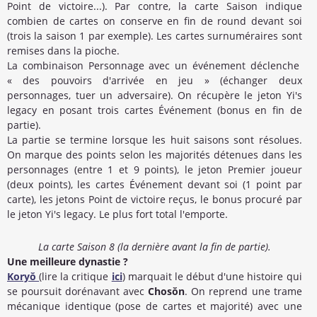
Point de victoire...). Par contre, la carte Saison indique
combien de cartes on conserve en fin de round devant soi
(trois la saison 1 par exemple). Les cartes surnuméraires sont
remises dans la pioche.
La combinaison Personnage avec un événement déclenche
« des pouvoirs d'arrivée en jeu » (échanger deux
personnages, tuer un adversaire). On récupère le jeton Yi's
legacy en posant trois cartes Événement (bonus en fin de
partie).
La partie se termine lorsque les huit saisons sont résolues.
On marque des points selon les majorités détenues dans les
personnages (entre 1 et 9 points), le jeton Premier joueur
(deux points), les cartes Événement devant soi (1 point par
carte), les jetons Point de victoire reçus, le bonus procuré par
le jeton Yi's legacy. Le plus fort total l'emporte.
La carte Saison 8 (la dernière avant la fin de partie).
Une meilleure dynastie ?
Koryŏ
(lire la critique
ici
) marquait le début d'une histoire qui
se poursuit dorénavant avec
Chosŏn
. On reprend une trame
mécanique identique (pose de cartes et majorité) avec une