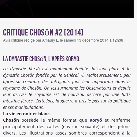
Critique Chosŏn #2 [2014]
Avis critique rédigé par Amaury L. le samedi 13 décembre 2014 à 12h38
La dynastie Chosön, l'après Koryo.
La dynastie Koryŏ est maintenant éteinte, laissant place à la
dynastie Chosŏn fondée par le Général Yi. Malheureusement, peu
après sa création, des intrigants font leur apparition dans le
royaume de Chosŏn. On les surnomme les Observateurs et depuis
leur arrivée le royaume est de nouveau déchiré par une lutte
intestine féroce. Cette fois, la guerre a pris le pas sur la politique
et ses manipulations.
La vie en noir et blanc.
Chosŏn
possède le même format que
Koryŏ
et renferme
principalement des cartes (environ soixante) et des jetons
divers. Les illustrations assez sombres correspondent à la