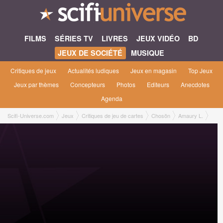
FILMS
SÉRIES TV
LIVRES
JEUX VIDÉO
BD
JEUX DE SOCIÉTÉ
MUSIQUE
Critiques de jeux
Actualités ludiques
Jeux en magasin
Top Jeux
Jeux par thèmes
Concepteurs
Photos
Editeurs
Anecdotes
Agenda
Scifi-Universe.com
Jeux
Critiques de jeu de cartes
Chosŏn
Amaury L.