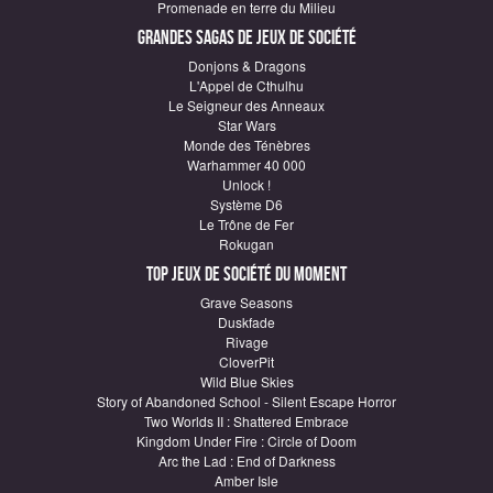
Promenade en terre du Milieu
Grandes sagas de Jeux de société
Donjons & Dragons
L'Appel de Cthulhu
Le Seigneur des Anneaux
Star Wars
Monde des Ténèbres
Warhammer 40 000
Unlock !
Système D6
Le Trône de Fer
Rokugan
Top Jeux de société du moment
Grave Seasons
Duskfade
Rivage
CloverPit
Wild Blue Skies
Story of Abandoned School - Silent Escape Horror
Two Worlds II : Shattered Embrace
Kingdom Under Fire : Circle of Doom
Arc the Lad : End of Darkness
Amber Isle