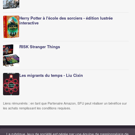
Herry Potter à l'école des sorciers - édition lustrée
interactive
RISK Stranger Things
Les migrants du temps - Liu Cixin
Liens rémunérés : en tant que Partenaire Amazon, SFU peut réaliser un bénéfice sur
les achats remplissant les conditions requises.
La rubrique Jeux de société est gérée par
une équipe de passionné(e)s de