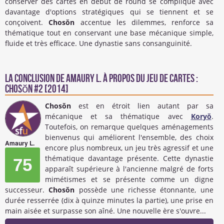
conserver des cartes en début de round se complique avec
davantage d'options stratégiques qui se tiennent et se
conçoivent.
Chosŏn
accentue les dilemmes, renforce sa
thématique tout en conservant une base mécanique simple,
fluide et très efficace.
Une dynastie sans consanguinité.
La conclusion de
Amaury L.
à propos du Jeu de cartes :
Chosŏn #2 [2014]
Chosŏn
est en étroit lien autant par sa
mécanique et sa thématique avec
Koryŏ
.
Toutefois, on remarque quelques aménagements
bienvenus qui améliorent l'ensemble, des choix
Amaury L.
encore plus nombreux, un jeu très agressif et une
thématique davantage présente. Cette dynastie
75
apparaît supérieure à l'ancienne malgré de forts
mimétismes et se présente comme un digne
successeur.
C
hosŏn
possède une richesse étonnante, une
durée
resserrée (dix à quinze minutes la partie), une prise en
main aisée et surpasse son aîné. Une nouvelle ère s'ouvre...