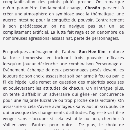
comptabilisation des points plutôt proche. On remarque
qu'un paramètre fondamental change,
Chosŏn
parvient à
créer une atmosphère en symbiose avec la thématique, une
guerre intestine pour la conquête du pouvoir.
Contrairement
à son prédécesseur, on ne navigue pas sur un lac
complètement artificiel. La lutte fait rage et on dénombre de
nombreuses agressions (assassinat, perte de personnages).
En quelques aménagements, l'auteur
Gun-Hee Kim
renforce
la force immersive en incluant trois pouvoirs efficaces
lorsqu'un joueur déclenche une combinaison Personnage et
Événement, échange de deux personnages posés devant les
joueurs de son choix, assassinat soit par arme à feu ou par le
fil de l'épée. Cela remet en question des majorités acquises
et bouleversent les attitudes de chacun. On n'intrigue plus,
on tente d'affaiblir un adversaire qui gêne (en concurrence
pour une majorité lucrative ou trop proche de la victoire). On
assassine si cela s'avère avantageux sans aucun scrupule, ce
qui provoque des changements d'attitudes, l'agressé va-t-il se
venger sans s'occuper si cela est utile ou non, chercher à
s'allier avec d'autres pour nuire... De plus, le choix de