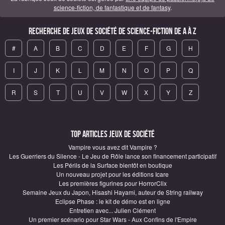
science-fiction, de fantastique et de fantasy
.
Recherche de Jeux de société de science-fiction de A à Z
#
A
B
C
D
E
F
G
H
I
J
K
L
M
N
O
P
Q
R
S
T
U
V
W
X
Y
Z
Top articles Jeux de société
Vampire vous avez dit Vampire ?
Les Guerriers du Silence - Le Jeu de Rôle lance son financement participatif
Les Périls de la Surface bientôt en boutique
Un nouveau projet pour les éditions Icare
Les premières figurines pour HorrorClix
Semaine Jeux du Japon, Hisashi Hayami, auteur de String railway
Eclipse Phase : le kit de démo est en ligne
Entretien avec... Julien Clément
Un premier scénario pour Star Wars - Aux Confins de l'Empire