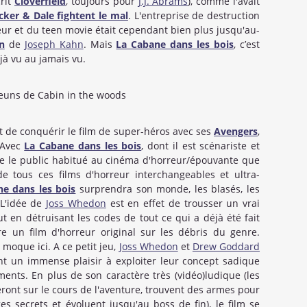
crit
Cloverfield
, toujours pour
J.J. Abrams
), comme l'avait
cker & Dale fightent le mal
. L'entreprise de destruction
eur et du teen movie était cependant bien plus jusqu'au-
n
de
Joseph Kahn
. Mais
La Cabane dans les bois
, c’est
à vu au jamais vu.
nt de conquérir le film de super-héros avec ses
Avengers
,
 Avec
La Cabane dans les bois
, dont il est scénariste et
ire le public habitué au cinéma d'horreur/épouvante que
e tous ces films d'horreur interchangeables et ultra-
e dans les bois
surprendra son monde, les blasés, les
 L'idée de
Joss Whedon
est en effet de trousser un vrai
ut en détruisant les codes de tout ce qui a déjà été fait
e un film d'horreur original sur les débris du genre.
moque ici. A ce petit jeu,
Joss Whedon
et
Drew Goddard
t un immense plaisir à exploiter leur concept sadique
ents. En plus de son caractère très (vidéo)ludique (les
ront sur le cours de l'aventure, trouvent des armes pour
s secrets et évoluent jusqu'au boss de fin), le film se