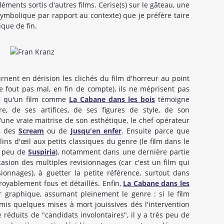
ments sortis d'autres films. Cerise(s) sur le gâteau, une
symbolique par rapport au contexte) que je préfère taire
ique de fin.
rnent en dérision les clichés du film d'horreur au point
e fout pas mal, en fin de compte), ils ne méprisent pas
ce qu'un film comme
La Cabane dans les bois
témoigne
e, de ses artifices, de ses figures de style, de son
une vraie maitrise de son esthétique, le chef opérateur
, des
Scream
ou de
Jusqu'en enfer
. Ensuite parce que
lins d'œil aux petits classiques du genre (le film dans le
 peu de
Suspiria
), notamment dans une dernière partie
asion des multiples revisionnages (car c'est un film qui
sionnages), à guetter la petite référence, surtout dans
royablement fous et détaillés. Enfin,
La Cabane dans les
 graphique, assumant pleinement le genre : si le film
s quelques mises à mort jouissives dés l'intervention
réduits de "candidats involontaires", il y a très peu de