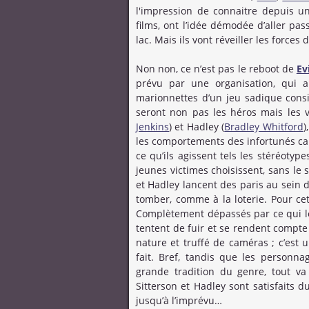
l'impression de connaitre depuis un
films, ont l’idée démodée d’aller pa
lac. Mais ils vont réveiller les forces
Non non, ce n’est pas le reboot de
Ev
prévu par une organisation, qui a
marionnettes d’un jeu sadique consi
seront non pas les héros mais les vi
Jenkins
) et Hadley (
Bradley Whitford
)
les comportements des infortunés can
ce qu’ils agissent tels les stéréotyp
jeunes victimes choisissent, sans le s
et Hadley lancent des paris au sein 
tomber, comme à la loterie. Pour cett
Complètement dépassés par ce qui le
tentent de fuir et se rendent compte
nature et truffé de caméras ; c’est
fait. Bref, tandis que les personn
grande tradition du genre, tout va
Sitterson et Hadley sont satisfaits
jusqu’à l’imprévu…