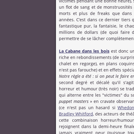
victimes pendant une bonne heure), 
un flot de sang et de monstruosités
morts et plus de freaks que dans 
années. C’est dans ce dernier tiers
fantastique pur, la fantaisie, le ch
millions de dollars (de quoi faire 
permettre de se lâcher complètement, e
La Cabane dans les bois
est donc un
riche en rebondissements (de surprise
chalet en regorge), en plans coquins
n'est pas farouche) et en effets spéc
Notre règle a été : si on peut le faire en
second degré et décalé qu'il s'agit
horreur et humour (très noir) se trad
qui alterne entre les "victimes" du sc
puppet masters
» en cravate observan
(ce n'est pas un hasard si
Whedo
Bradley Whitford
, des acteurs de thé
cette combinaison horreur/humou
rejoignent dans la demi-heure finale,
jamais vraiment peur (puisque tou