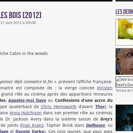
Les dern
es bois [2012]
i 21 avril 2012 à 00h38
 pensez déjà connaitre la fin
», prévient l’affiche française.
nnaitre est composée de : la vierge coincée (
Kristen
Temps de l
er grand rôle au cinéma après des apparitions mineures
les
,
Appelez-moi Dave
ou
Confessions d’une accro du
type quaterback (le
Chris Hemsworth
d’avant
Thor
), la
daise
Anna Hutchison
dans son premier rôle au cinéma),
 le Dr. Jackson Avery dans la sixième saison de
Grey’s
de joints (
Fran Kranz
, Topher Brink dans
Dollhouse
, vu
llage
et
Donnie Darko
). Ces cinq jeunes, que vous avez