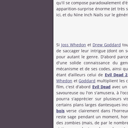
qu'il se compose paradoxalement d'élé
apparition-surprise énorme (et très 
ici, et du Nine Inch Nails sur le génér
Si
Joss Whedon
et
Drew Goddard
tou
de saccager leur intrigue (dont on s
pour autant le genre. D'abord par
d'une solide connaissance du genr
mécanisme et de ses codes, ainsi qu’
étant d’ailleurs celui de
Evil Dead 2
Whedon
et
Goddard
multiplient les c
film, c'est d'abord
Evil Dead
avec un
savoureuse ou l'on s'amusera, à l'occ
pourra s'apprécier sur plusieurs vi
certains plans larges dantesques inc
bois
verse clairement dans l'horreur
reste sage pendant un moment, hormi
des zombies (mais, de par le nombre 