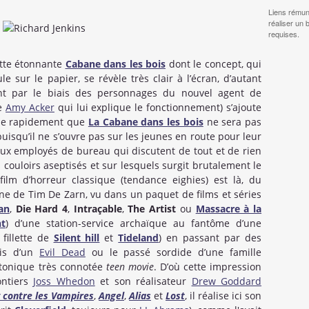
Liens rémun
réaliser un 
requises.
cette étonnante
Cabane dans les bois
dont le concept, qui
e sur le papier, se révèle très clair à l’écran, d’autant
nt par le biais des personnages du nouvel agent de
ée
Amy Acker
qui lui explique le fonctionnement) s’ajoute
ine rapidement que
La Cabane dans les bois
ne sera pas
uisqu’il ne s’ouvre pas sur les jeunes en route pour leur
eux employés de bureau qui discutent de tout et de rien
couloirs aseptisés et sur lesquels surgit brutalement le
ilm d’horreur classique (tendance eighies) est là, du
ne de Tim De Zarn, vu dans un paquet de films et séries
an
,
Die Hard 4
,
Intraçable
,
The Artist
ou
Massacre à la
t
) d’une station-service archaïque au fantôme d’une
a fillette de
Silent hill
et
Tideland
) en passant par des
tis d’un
Evil Dead
ou le passé sordide d’une famille
 tonique très connotée
teen movie
. D’où cette impression
ontiers
Joss Whedon
et son réalisateur
Drew Goddard
 contre les Vampires
,
Angel
,
Alias
et
Lost
, il réalise ici son