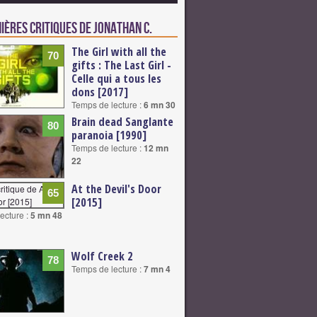
ières critiques de Jonathan C.
The Girl with all the
70
gifts : The Last Girl -
Celle qui a tous les
dons [2017]
Temps de lecture :
6 mn 30
Brain dead Sanglante
80
paranoia [1990]
Temps de lecture :
12 mn
22
At the Devil's Door
65
[2015]
ecture :
5 mn 48
Wolf Creek 2
78
Temps de lecture :
7 mn 4