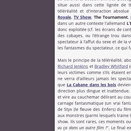
situe aussi dans cette lignée de th
téléréalité et d'interaction absol
Royale
,
TV Show
,
The Tournament
,
dans un autre contexte l'allemand
L’
donc exploitée (cf. les écrans de c
des cobayes, ou l’étrange trou dans
spectateur à l’affut du sexe et de la 
les fantasmes du spectateur, ce qui 
Mais le principe de la téléréalité, 
Richard Jenkins
et
Bradley Whitford
(
leurs victimes comme s’ils étaient e
ne verra d'ailleurs jamais les spect
que
La Cabane dans les bois
devient
direction plus dingue et inattendue
et vire au cauchemar délirant au cou
carnage fantasmatique (un vrai fant
de Styx (le fleuve des Enfers) du fil
aux monstres (parmi lesquels traine 
show. Ils sont rares, ces moments ou,
vu ça dans un autre film !
". Le final 