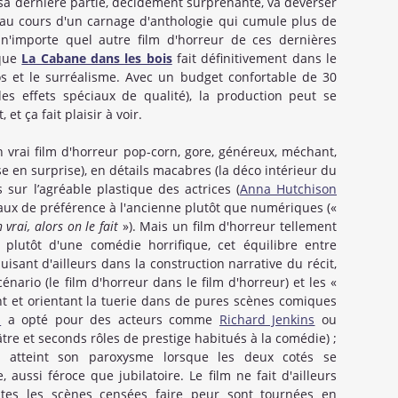
sa dernière partie, décidément surprenante, va déverser
 au cours d'un carnage d'anthologie qui cumule plus de
n'importe quel autre film d'horreur de ces dernières
 que
La Cabane dans les bois
fait définitivement dans le
aos et le surréalisme. Avec un budget confortable de 30
des effets spéciaux de qualité), la production peut se
t ça fait plaisir à voir.
 vrai film d'horreur pop-corn, gore, généreux, méchant,
 en surprise), en détails macabres (la déco intérieur du
 sur l’agréable plastique des actrices (
Anna Hutchison
iaux de préférence à l'ancienne plutôt que numériques («
 vrai, alors on le fait
»). Mais un film d'horreur tellement
 plutôt d'une comédie horrifique, cet équilibre entre
uisant d'ailleurs dans la construction narrative du récit,
énario (le film d'horreur dans le film d'horreur) et les «
t et orientant la tuerie dans de pures scènes comiques
n
a opté pour des acteurs comme
Richard Jenkins
ou
âtre et seconds rôles de prestige habitués à la comédie) ;
r atteint son paroxysme lorsque les deux cotés se
 aussi féroce que jubilatoire. Le film ne fait d'ailleurs
tes les scènes censées faire peur sont tournées en