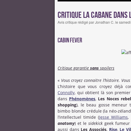
Critique La Cabane dans l
Avis critique rédigé par Jonathan C. le samed
Cabin fever
Critique garantie
sans
spoilers
«
Vous croyez connaitre l’histoire. Vous
L’histoire que vous croyez déjà co
Connolly
, qui obtient là son premi
dans
Phénomènes
,
Les Noces rebel
shopping
), le beau gosse meneur 
bimbo blonde crédule (la néo-zélan
l’intellectuel timide (
Jesse Williams
,
anatomy
) et le
sidekick
geek fumeur 
aussi dans
Les Associés
,
Rise
,
Le Vi