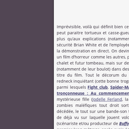
Imprévisible, voilà qui définit bien 
peut paraitre tortueux et casse-gueul
plus qu’aux explications (notamme
sécurité Brian White et de l’employ
la démonstration en direct. On dev
un film d’horreur comme les autres, p
chalet et futur tombeau, mais sur d
(notamment de leur boulot) dans des 
titre du film. Tout le décorum du f
redneck inquiétant (cette bonne trog
parmi lesquels
Fight club
,
Spider-M
tronçonneuse : Au commencemen
mystérieuse fille (
Jodelle Ferland
, l
zombies maléfiques tout droit sor
décédée, le tout sur une bande-son
de déjà vu sur laquelle jouent vol
(scénariste et/ou producteur de
Buffy