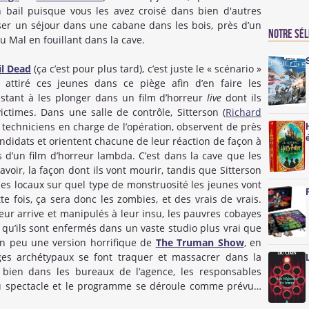
 bail puisque vous les avez croisé dans bien d'autres
sser un séjour dans une cabane dans les bois, près d’un
Notre sé
 du Mal en fouillant dans la cave.
il Dead
(ça c’est pour plus tard), c’est juste le « scénario »
 attiré ces jeunes dans ce piège afin d’en faire les
stant à les plonger dans un film d’horreur
live
dont ils
ctimes. Dans une salle de contrôle, Sitterson (
Richard
, techniciens en charge de l’opération, observent de près
didats et orientent chacune de leur réaction de façon à
es d’un film d’horreur lambda. C’est dans la cave que les
avoir, la façon dont ils vont mourir, tandis que Sitterson
des locaux sur quel type de monstruosité les jeunes vont
e fois, ça sera donc les zombies, et des vrais de vrais.
ur arrive et manipulés à leur insu, les pauvres cobayes
 qu’ils sont enfermés dans un vaste studio plus vrai que
 un peu une version horrifique de
The Truman Show
, en
ages archétypaux se font traquer et massacrer dans la
 bien dans les bureaux de l’agence, les responsables
 du spectacle et le programme se déroule comme prévu…