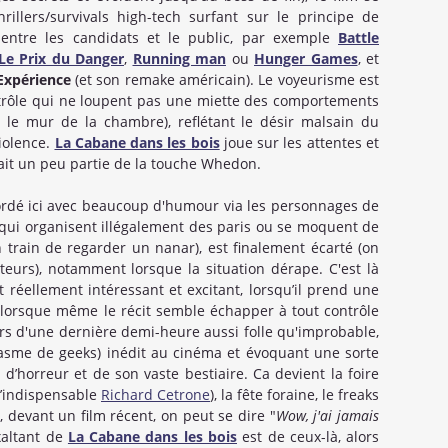
rillers/survivals high-tech surfant sur le principe de
ue entre les candidats et le public, par exemple
Battle
Le Prix du Danger
,
Running man
ou
Hunger Games
, et
Expérience
(et son remake américain). Le voyeurisme est
ontrôle qui ne loupent pas une miette des comportements
 le mur de la chambre), reflétant le désir malsain du
violence.
La Cabane dans les bois
joue sur les attentes et
fait un peu partie de la touche Whedon.
abordé ici avec beaucoup d'humour via les personnages de
qui organisent illégalement des paris ou se moquent de
n train de regarder un nanar), est finalement écarté (on
ateurs), notamment lorsque la situation dérape. C'est là
 réellement intéressant et excitant, lorsqu’il prend une
, lorsque même le récit semble échapper à tout contrôle
rs d'une dernière demi-heure aussi folle qu'improbable,
asme de geeks) inédit au cinéma et évoquant une sorte
m d’horreur et de son vaste bestiaire. Ca devient la foire
l’indispensable
Richard Cetrone
), la fête foraine, le freaks
 devant un film récent, on peut se dire "
Wow, j'ai jamais
exaltant de
La Cabane dans les bois
est de ceux-là, alors