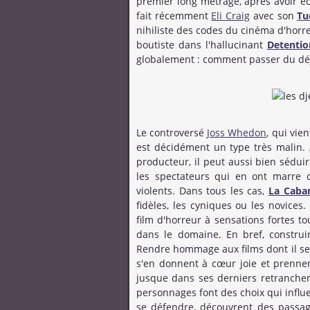
premier long métrage, après avoir é
fait récemment
Eli Craig
avec son
Tu
nihiliste des codes du cinéma d'horr
boutiste dans l'hallucinant
Detentio
globalement : comment passer du déj
Le controversé
Joss Whedon
, qui vie
est décidément un type très malin.
producteur, il peut aussi bien sédu
les spectateurs qui en ont marre d
violents. Dans tous les cas,
La Caban
fidèles, les cyniques ou les novices.
film d'horreur à sensations fortes to
dans le domaine. En bref, construir
Rendre hommage aux films dont il se 
s'en donnent à cœur joie et prennen
jusque dans ses derniers retranchem
personnages font des choix qui influe
se défendre, découvrent des passage