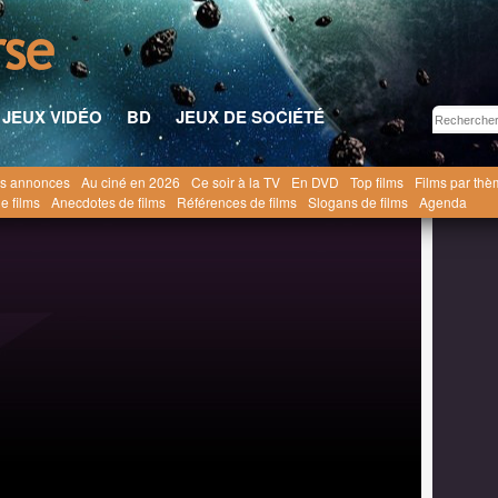
JEUX VIDÉO
BD
JEUX DE SOCIÉTÉ
s annonces
Au ciné en 2026
Ce soir à la TV
En DVD
Top films
Films par th
La Cabane dans les bois
Jonathan C.
e films
Anecdotes de films
Références de films
Slogans de films
Agenda