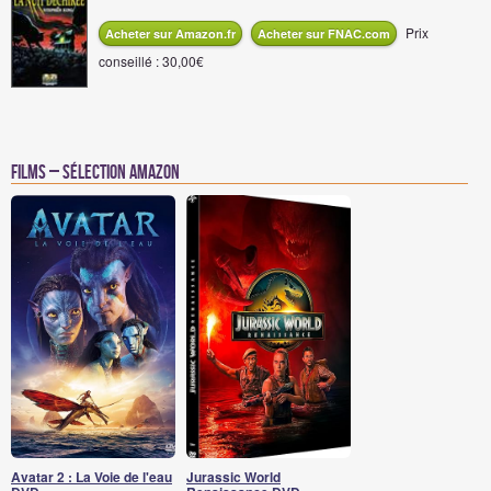
Prix
Acheter sur Amazon.fr
Acheter sur FNAC.com
conseillé : 30,00€
Films – Sélection Amazon
Avatar 2 : La Voie de l'eau
Jurassic World