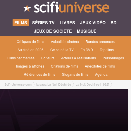
FILMS
SÉRIES TV
LIVRES
JEUX VIDÉO
BD
JEUX DE SOCIÉTÉ
MUSIQUE
Critiques de films
Actualités cinéma
Bandes annonces
Au ciné en 2026
Ce soir à la TV
En DVD
Top films
Films par thèmes
Editeurs
Acteurs & réalisateurs
Personnages
Images & affiches
Citations de films
Anecdotes de films
Références de films
Slogans de films
Agenda
Scifi-Universe.com
la saga La Nuit Déchirée
La Nuit Déchirée [1992]