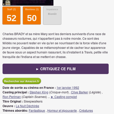
Staff (
2
)
Membres (
1
)
Impatience
Bientôt
52
50
Charles BRADY et sa mère Mary sont les derniers survivants d'une race de
chasseurs nocturnes, qui n'appartient pas à notre monde. Ce sont des
félidés ne pouvant rester en vie qu'en se nourrissant de la force vitale d'une
jeune vierge. Capables de se métamorphoser et de cacher leur apparence
de fauve sous un aspect humain rassurant, ils s'installent à Travis, petite ville
tranquille de l'Indiana et se mettent en chasse.
► CRITIQUEZ CE FILM
Rechercher sur Amazon.fr
Date de sortie au cinéma en France :
1er janvier 1992
Casting principal :
Stephen King
(
Croque-mort
) ,
Clive Barker
(
Légiste
) ,
Ron Perlman
(
Captain Soames
)
...
► Casting complet
Titre Original :
Sleepwalkers
Oeuvre :
La Nuit Déchirée
Thèmes abordés:
Fantastique
,
Horreur et épouvante
,
Créatures