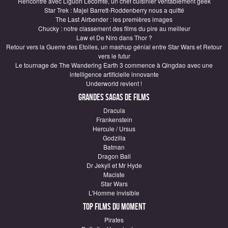
Rencontre avec Liguori Lecomte, un chef cuisinier véritablement geek
Star Trek : Majel Barrett-Roddenberry nous a quitté
The Last Airbender : les premières images
Chucky : notre classement des films du pire au meilleur
Law et De Niro dans Thor ?
Retour vers la Guerre des Etoiles, un mashup génial entre Star Wars et Retour
vers le futur
Le tournage de The Wandering Earth 3 commence à Qingdao avec une
intelligence artificielle innovante
Underworld revient !
Grandes sagas de Films
Dracula
Frankenstein
Hercule / Ursus
Godzilla
Batman
Dragon Ball
Dr Jekyll et Mr Hyde
Maciste
Star Wars
L'Homme invisible
Top Films du moment
Pirates