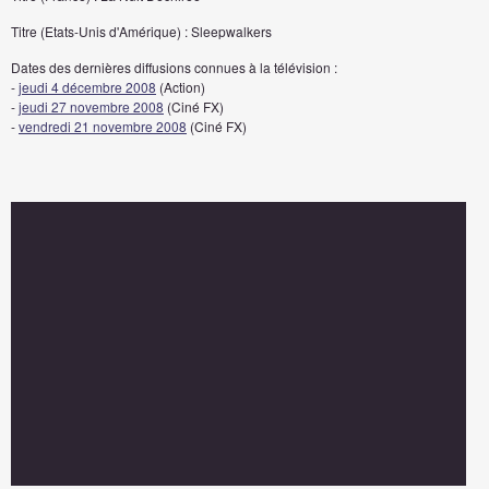
Titre (Etats-Unis d'Amérique) : Sleepwalkers
Dates des dernières diffusions connues à la télévision :
-
jeudi 4 décembre 2008
(Action)
-
jeudi 27 novembre 2008
(Ciné FX)
-
vendredi 21 novembre 2008
(Ciné FX)