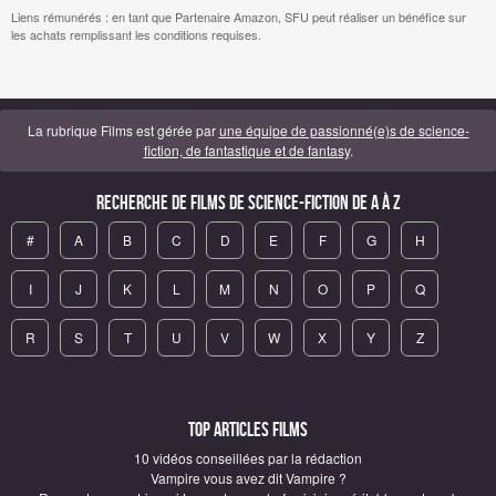
Liens rémunérés : en tant que Partenaire Amazon, SFU peut réaliser un bénéfice sur
les achats remplissant les conditions requises.
La rubrique Films est gérée par
une équipe de passionné(e)s de science-
fiction, de fantastique et de fantasy
.
Recherche de Films de science-fiction de A à Z
#
A
B
C
D
E
F
G
H
I
J
K
L
M
N
O
P
Q
R
S
T
U
V
W
X
Y
Z
Top articles Films
10 vidéos conseillées par la rédaction
Vampire vous avez dit Vampire ?