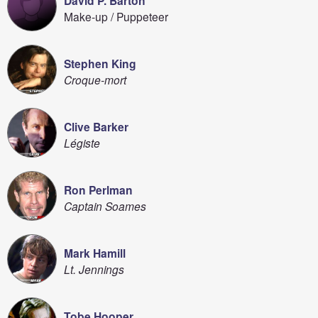
David P. Barton
Make-up / Puppeteer
Stephen King
Croque-mort
Clive Barker
Légiste
Ron Perlman
Captain Soames
Mark Hamill
Lt. Jennings
Tobe Hooper