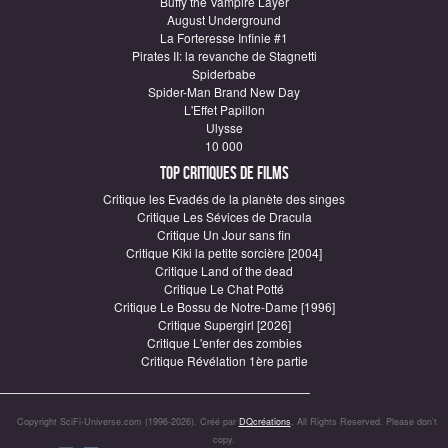
Buffy the Vampire Layer
August Underground
La Forteresse Infinie #1
Pirates II: la revanche de Stagnetti
Spiderbabe
Spider-Man Brand New Day
L'Effet Papillon
Ulysse
10 000
Top critiques de Films
Critique les Evadés de la planète des singes
Critique Les Sévices de Dracula
Critique Un Jour sans fin
Critique Kiki la petite sorcière [2004]
Critique Land of the dead
Critique Le Chat Potté
Critique Le Bossu de Notre-Dame [1996]
Critique Supergirl [2026]
Critique L'enfer des zombies
Critique Révélation 1ère partie
Copyright SciFi-Universe.com (1996-2026). Créé par
DQcréations
. All Rights Reserved. Please don’t
copy.