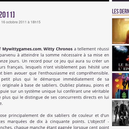
Les dern
2011]
he 16 octobre 2011 à 18h15
if
Mywittygames.com
,
Witty Chronos
a tellement réussi
t parvenu à atteindre la somme nécessaire à sa mise en
nze jours. Un record pour ce jeu qui aura su créer un
rs français, lesquels n'ont visiblement pas hésité une
faut bien avouer que l'enthousiasme est compréhensible.
petit plus qui le démarque immédiatement de sa
originale à base de sabliers. Oubliez plateau, pions et
puie sur un système unique lui conférant une véritable
e plus qui le distingue de ses concurrents directs en lui
e.
se principalement de dix sabliers de couleur et d'un
es marquées de dix à cinquante points. L'objectif -
manches, chaque manche étant gagnée lorsque cent point