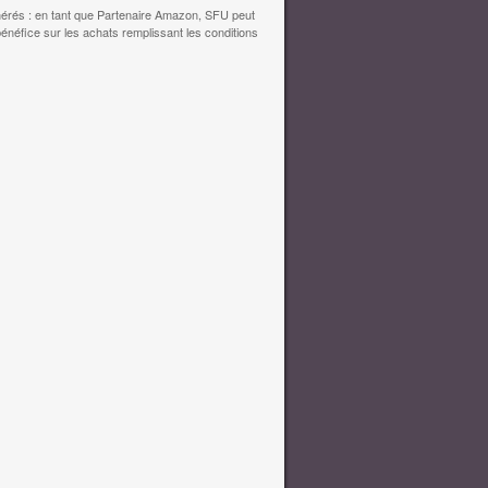
érés : en tant que Partenaire Amazon, SFU peut
bénéfice sur les achats remplissant les conditions