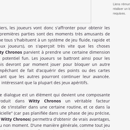
Liens rémun
réaliser un 
requises.
s, les joueurs vont donc s'affronter pour obtenir les
es premières parties sont des moments très amusants de
e tous s'habituent à un système de jeu fluide, rapide et
ux joueurs), on s'aperçoit très vite que les choses
ty Chronos
parvient à prendre une certaine dimension
potentiel fun. Les joueurs se battront ainsi pour les
mais devront par moment jouer pour bloquer un autre
empêchant de fait d'acquérir des points ou des cartes
dant que les autres pourront continuer leur avancée.
 intéressant que la plupart des jeux apéritifs.
e le dialogue est un élément qui devient une composante
ntroduit dans
Witty Chronos
un véritable facteur
 de s'installer dans une certaine routine, et ce dans la
cielle" (car pas planifiée dans une phase de jeu précise,
s
Witty Chronos
) permettra d'obtenir de vrais avantages,
au non moment. D'une manière générale, comme tout jeu