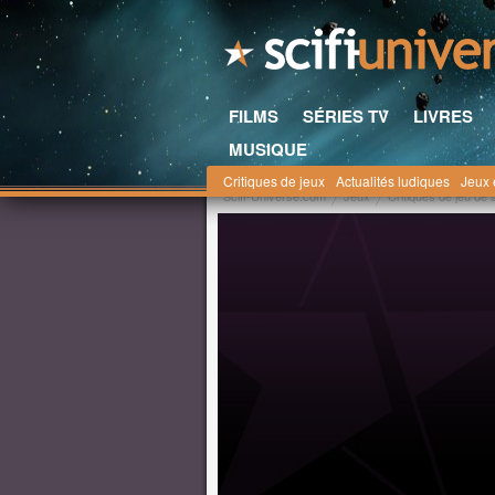
FILMS
SÉRIES TV
LIVRES
MUSIQUE
Critiques de jeux
Actualités ludiques
Jeux 
Scifi-Universe.com
Jeux
Critiques de jeu de 