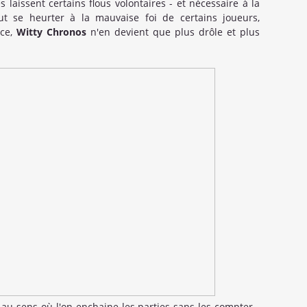
s laissent certains flous volontaires - et nécessaire à la
ut se heurter à la mauvaise foi de certains joueurs,
nce,
Witty Chronos
n'en devient que plus drôle et plus
- au sens où l'on enchaine les parties sans les compter -