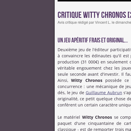
Critique Witty Chronos [
Avis critique rédigé par Vincent L. le dimanc
Un jeu apéritif frais et original...
Deuxième jeu de l'éditeur participat
à convaincre les édinautes qu'il es
production (31 000€) en seulement o
véritable engouement chez les joueu
seule seconde avant d'investir. Il 
Ainsi,
Witty Chronos
possède ce 
concurrence : une mécanique de jeu 
dés, le jeu de
Guillaume Aubrun
s'ap
originalité, ce petit quelque chose d
conférent un certain caractère uniqu
Le matériel
Witty Chronos
se compo
paquet d'une cinquantaine de cart
classique - est de remporter trois 