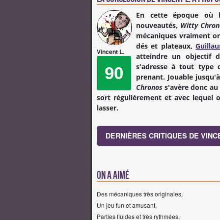
En cette époque où l
nouveautés,
Witty Chron
mécaniques vraiment orig
dés et plateaux,
Guilla
Vincent L.
atteindre un objectif 
s'adresse à tout type 
90
prenant. Jouable jusqu'à
Chronos
s'avère donc au f
sort régulièrement et avec lequel o
lasser.
DERNIÈRES CRITIQUES DE VINCE
On a aimé
Des mécaniques très originales,
Un jeu fun et amusant,
Parties fluides et très rythmées,