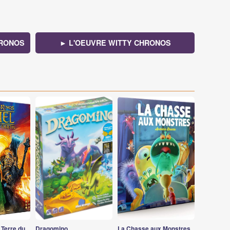
HRONOS
► L'OEUVRE WITTY CHRONOS
 Terre du
Dragomino
La Chasse aux Monstres