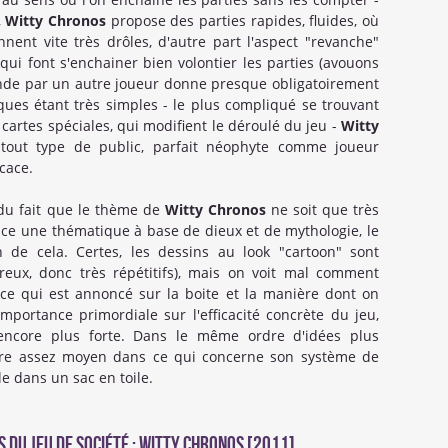
,
Witty Chronos
propose des parties rapides, fluides, où
nnent vite très drôles, d'autre part l'aspect "revanche"
ui font s'enchainer bien volontier les parties (avouons
conde par un autre joueur donne presque obligatoirement
es étant très simples - le plus compliqué se trouvant
 cartes spéciales, qui modifient le déroulé du jeu -
Witty
 tout type de public, parfait néophyte comme joueur
cace.
du fait que le thème de
Witty Chronos
ne soit que très
once une thématique à base de dieux et de mythologie, le
n de cela. Certes, les dessins au look "cartoon" sont
ux, donc très répétitifs), mais on voit mal comment
 ce qui est annoncé sur la boite et la manière dont on
mportance primordiale sur l'efficacité concrète du jeu,
 encore plus forte. Dans le même ordre d'idées plus
vère assez moyen dans ce qui concerne son système de
e dans un sac en toile.
 du Jeu de société : Witty Chronos [2011]