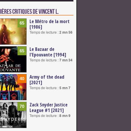
ières critiques de Vincent L.
Le Métro de la mort
65
[1986]
Temps de lecture :
2 mn 56
Le Bazaar de
65
l'Epouvante [1994]
Temps de lecture :
7 mn 34
Army of the dead
40
[2021]
Temps de lecture :
5 mn 7
Zack Snyder Justice
70
League #1 [2021]
Temps de lecture :
8 mn 9