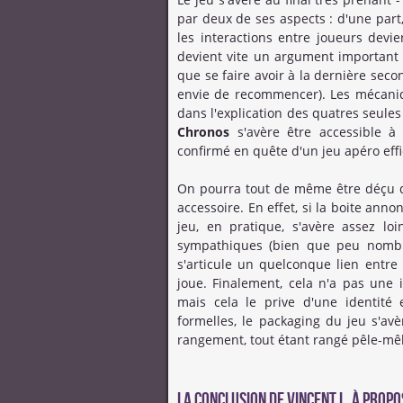
par deux de ses aspects : d'une part
les interactions entre joueurs devie
devient vite un argument important q
que se faire avoir à la dernière se
envie de recommencer). Les mécaniqu
dans l'explication des quatres seules
Chronos
s'avère être accessible à
confirmé en quête d'un jeu apéro effi
On pourra tout de même être déçu 
accessoire. En effet, si la boite ann
jeu, en pratique, s'avère assez loi
sympathiques (bien que peu nombre
s'articule un quelconque lien entre
joue. Finalement, cela n'a pas une i
mais cela le prive d'une identité
formelles, le packaging du jeu s'a
rangement, tout étant rangé pêle-mêl
La conclusion de
Vincent L.
à propos