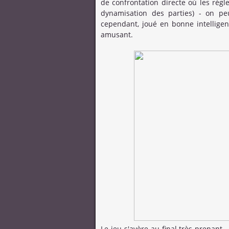
de confrontation directe où les règle
dynamisation des parties) - on pe
cependant, joué en bonne intellige
amusant.
Le jeu s'avère au final très prenant 