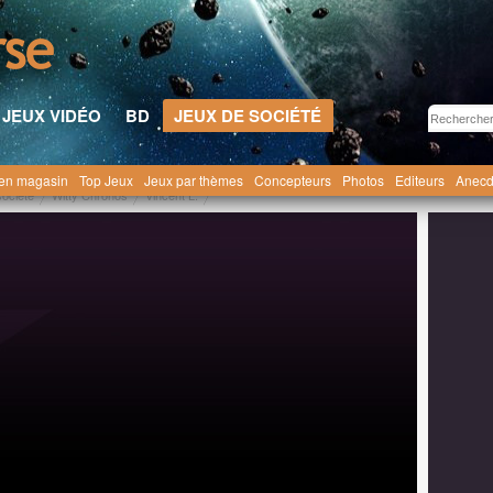
JEUX VIDÉO
BD
JEUX DE SOCIÉTÉ
en magasin
Top Jeux
Jeux par thèmes
Concepteurs
Photos
Editeurs
Anecd
société
Witty Chronos
Vincent L.