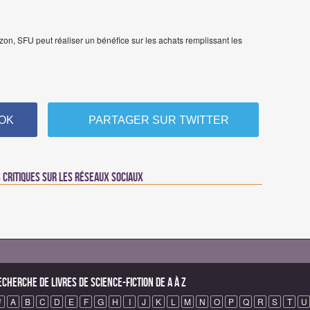
on, SFU peut réaliser un bénéfice sur les achats remplissant les
OK
PARTAGER SUR TWITTER
critiques sur les réseaux sociaux
echerche de Livres de science-fiction de A à Z
#
A
B
C
D
E
F
G
H
I
J
K
L
M
N
O
P
Q
R
S
T
U