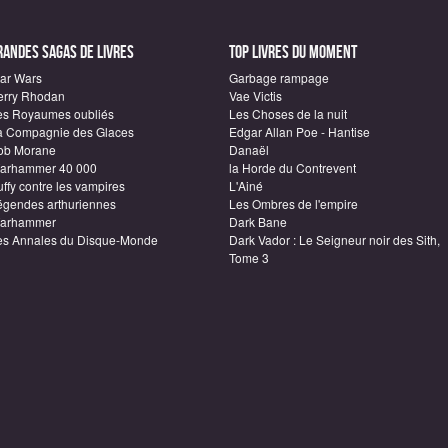
randes sagas de Livres
Top Livres du moment
tar Wars
Garbage rampage
erry Rhodan
Vae Victis
es Royaumes oubliés
Les Choses de la nuit
a Compagnie des Glaces
Edgar Allan Poe - Hantise
ob Morane
Danaël
arhammer 40 000
la Horde du Contrevent
ffy contre les vampires
L'Ainé
égendes arthuriennes
Les Ombres de l'empire
arhammer
Dark Bane
es Annales du Disque-Monde
Dark Vador : Le Seigneur noir des Sith,
Tome 3