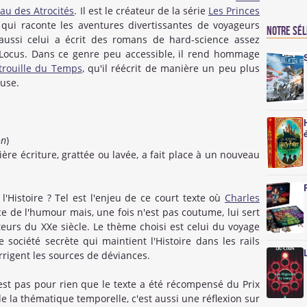
au des Atrocités
. Il est le créateur de la série
Les Princes
 qui raconte les aventures divertissantes de voyageurs
Notre sé
 aussi celui a écrit des romans de hard-science assez
 Locus. Dans ce genre peu accessible, il rend hommage
trouille du Temps
, qu'il réécrit de manière un peu plus
euse.
on
)
ture, grattée ou lavée, a fait place à un nouveau
l'Histoire ? Tel est l'enjeu de ce court texte où
Charles
 de l'humour mais, une fois n'est pas coutume, lui sert
rs du XXe siècle. Le thème choisi est celui du voyage
 société secrète qui maintient l'Histoire dans les rails
rrigent les sources de déviances.
est pas pour rien que le texte a été récompensé du Prix
e la thématique temporelle, c'est aussi une réflexion sur