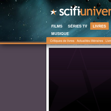
FILMS
SÉRIES TV
LIVRES
MUSIQUE
Critiques de livres
Actualités littéraires
Liv
Scifi-Universe.com
Livres
Critiques de recuei