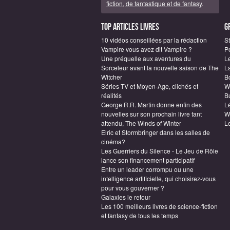
fiction, de fantastique et de fantasy
.
Top articles Livres
G
10 vidéos conseillées par la rédaction
S
Vampire vous avez dit Vampire ?
P
Une préquelle aux aventures du
L
Sorceleur avant la nouvelle saison de The
L
Witcher
B
Séries TV et Moyen-Age, clichés et
W
réalités
Bu
George R.R. Martin donne enfin des
L
nouvelles sur son prochain livre tant
W
attendu, The Winds of Winter
L
Elric et Stormbringer dans les salles de
cinéma?
Les Guerriers du Silence - Le Jeu de Rôle
lance son financement participatif
Entre un leader corrompu ou une
intelligence artificielle, qui choisirez-vous
pour vous gouverner ?
Galaxies le retour
Les 100 meilleurs livres de science-fiction
et fantasy de tous les temps