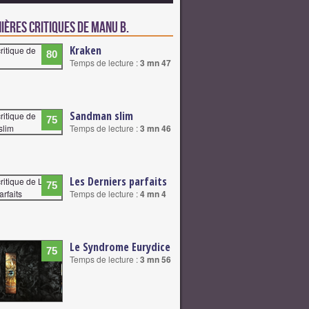
ières critiques de Manu B.
Kraken
80
Temps de lecture :
3 mn 47
Sandman slim
75
Temps de lecture :
3 mn 46
Les Derniers parfaits
75
Temps de lecture :
4 mn 4
Le Syndrome Eurydice
75
Temps de lecture :
3 mn 56