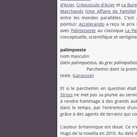
d'Acier
,
Crépuscule d'Acier
et
Le Bure
Marchands
(
Une Affaire de Famille
)
entre les mondes parallèles. C'est
pointus:
Accelerando
a reçu le prix
avec
Palimpseste
au classique
La Pa
conceptuelle, scientifique et vertigin
palimpseste
nom masculin
(
latin palimpsestus, du grec palimpsêst
Parchemin dont la première écri
texte. (
Larousse
)
Et si le parchemin en question était 
Stross
ne met pas sa plume au service
à rendre hommage à des grands auteu
dans le temps, par l'entremise d'une
grâce à des agents de terrains qui co
L'auteur britannique est doué. Ce n'
Hugo de la novella en 2010. Au delà d