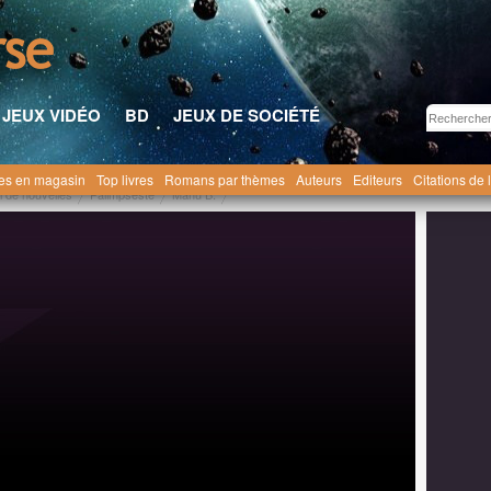
JEUX VIDÉO
BD
JEUX DE SOCIÉTÉ
res en magasin
Top livres
Romans par thèmes
Auteurs
Editeurs
Citations de 
l de nouvelles
Palimpseste
Manu B.