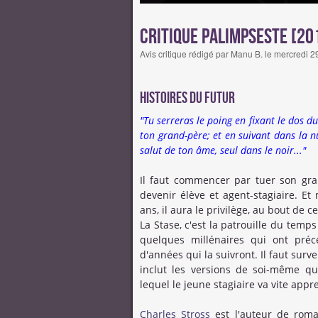
Critique Palimpseste [20
Avis critique rédigé par Manu B. le mercredi 
Histoires du futur
"Tu serreras le poing en fixant le dos 
ton grand-père; et en suivant dans la nu
salut de ton âme, seul dans le noir..."
Il faut commencer par tuer son gran
devenir élève et agent-stagiaire. Et
ans, il aura le privilège, au bout de c
La Stase, c'est la patrouille du temp
quelques millénaires qui ont préc
d'années qui la suivront. Il faut survei
inclut les versions de soi-même q
lequel le jeune stagiaire va vite app
Charles Stross
est l'auteur de rom