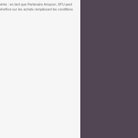
érés : en tant que Partenaire Amazon, SFU peut
bénéfice sur les achats remplissant les conditions