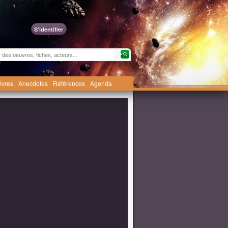
S'identifier
livres
Anecdotes
Références
Agenda