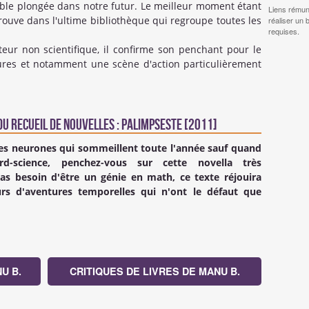
ble plongée dans notre futur. Le meilleur moment étant
Liens rémun
trouve dans l'ultime bibliothèque qui regroupe toutes les
réaliser un 
requises.
ecteur non scientifique, il confirme son penchant pour le
ures et notamment une scène d'action particulièrement
u Recueil de nouvelles : Palimpseste [2011]
 les neurones qui sommeillent toute l'année sauf quand
d-science, penchez-vous sur cette novella très
s besoin d'être un génie en math, ce texte réjouira
rs d'aventures temporelles qui n'ont le défaut que
U B.
CRITIQUES DE LIVRES DE MANU B.