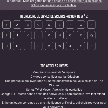
La rubrique Livres est gérée par
une équipe de passionné(e)s de science-
fiction, de fantastique et de fantasy
.
Recherche de Livres de science-fiction de A à Z
#
A
B
C
D
E
F
G
H
I
J
K
L
M
N
O
P
Q
R
S
T
U
V
W
X
Y
Z
Top articles Livres
Vampire vous avez dit Vampire ?
10 vidéos conseillées par la rédaction
Une préquelle aux aventures du Sorceleur avant la nouvelle saison de The
Witcher
Séries TV et Moyen-Age, clichés et réalités
George R.R. Martin donne enfin des nouvelles sur son prochain livre tant attendu,
The Winds of Winter
Entre un leader corrompu ou une intelligence artificielle, qui choisirez-vous pour
vous gouverner ?