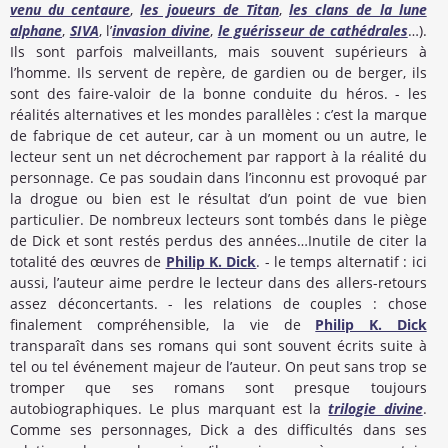
venu du centaure
,
les joueurs de Titan
,
les clans de la lune
alphane
,
SIVA
, l’
invasion divine
,
le guérisseur de cathédrales
…).
Ils sont parfois malveillants, mais souvent supérieurs à
l’homme. Ils servent de repère, de gardien ou de berger, ils
sont des faire-valoir de la bonne conduite du héros. - les
réalités alternatives et les mondes parallèles : c’est la marque
de fabrique de cet auteur, car à un moment ou un autre, le
lecteur sent un net décrochement par rapport à la réalité du
personnage. Ce pas soudain dans l’inconnu est provoqué par
la drogue ou bien est le résultat d’un point de vue bien
particulier. De nombreux lecteurs sont tombés dans le piège
de Dick et sont restés perdus des années…Inutile de citer la
totalité des œuvres de
Philip K. Dick
. - le temps alternatif : ici
aussi, l’auteur aime perdre le lecteur dans des allers-retours
assez déconcertants. - les relations de couples : chose
finalement compréhensible, la vie de
Philip K. Dick
transparaît dans ses romans qui sont souvent écrits suite à
tel ou tel événement majeur de l’auteur. On peut sans trop se
tromper que ses romans sont presque toujours
autobiographiques. Le plus marquant est la
trilogie divine
.
Comme ses personnages, Dick a des difficultés dans ses