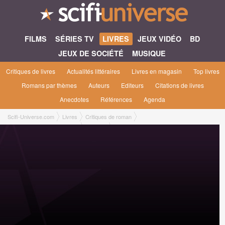
FILMS
SÉRIES TV
LIVRES
JEUX VIDÉO
BD
JEUX DE SOCIÉTÉ
MUSIQUE
Critiques de livres
Actualités littéraires
Livres en magasin
Top livres
Romans par thèmes
Auteurs
Editeurs
Citations de livres
Anecdotes
Références
Agenda
Scifi-Universe.com
Livres
Critiques de roman
En attendant l'année dernière
Manu B.