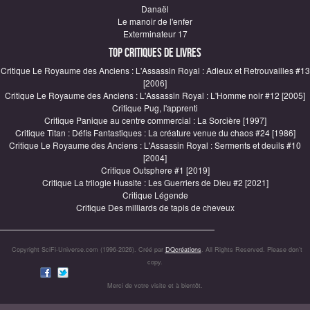
Danaël
Le manoir de l'enfer
Exterminateur 17
Top critiques de Livres
Critique Le Royaume des Anciens : L'Assassin Royal : Adieux et Retrouvailles #13
[2006]
Critique Le Royaume des Anciens : L'Assassin Royal : L'Homme noir #12 [2005]
Critique Pug, l'apprenti
Critique Panique au centre commercial : La Sorcière [1997]
Critique Titan : Défis Fantastiques : La créature venue du chaos #24 [1986]
Critique Le Royaume des Anciens : L'Assassin Royal : Serments et deuils #10
[2004]
Critique Outsphere #1 [2019]
Critique La trilogie Hussite : Les Guerriers de Dieu #2 [2021]
Critique Légende
Critique Des milliards de tapis de cheveux
Copyright SciFi-Universe.com (1996-2026). Créé par
DQcréations
. All Rights Reserved. Please don’t
copy.
Merci de votre visite et à bientôt.