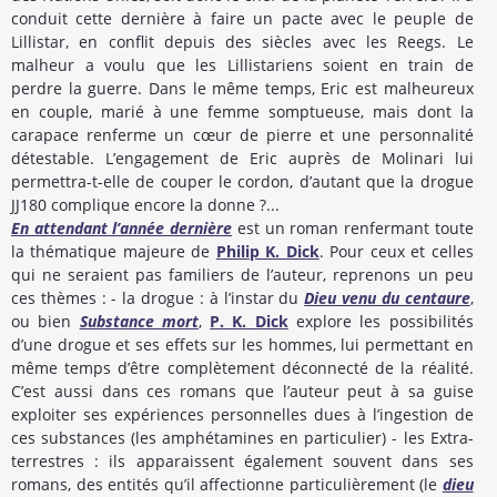
conduit cette dernière à faire un pacte avec le peuple de
Lillistar, en conflit depuis des siècles avec les Reegs. Le
malheur a voulu que les Lillistariens soient en train de
perdre la guerre. Dans le même temps, Eric est malheureux
en couple, marié à une femme somptueuse, mais dont la
carapace renferme un cœur de pierre et une personnalité
détestable. L’engagement de Eric auprès de Molinari lui
permettra-t-elle de couper le cordon, d’autant que la drogue
JJ180 complique encore la donne ?...
En attendant l’année dernière
est un roman renfermant toute
la thématique majeure de
Philip K. Dick
. Pour ceux et celles
qui ne seraient pas familiers de l’auteur, reprenons un peu
ces thèmes : - la drogue : à l’instar du
Dieu venu du centaure
,
ou bien
Substance mort
,
P. K. Dick
explore les possibilités
d’une drogue et ses effets sur les hommes, lui permettant en
même temps d’être complètement déconnecté de la réalité.
C’est aussi dans ces romans que l’auteur peut à sa guise
exploiter ses expériences personnelles dues à l’ingestion de
ces substances (les amphétamines en particulier) - les Extra-
terrestres : ils apparaissent également souvent dans ses
romans, des entités qu’il affectionne particulièrement (le
dieu