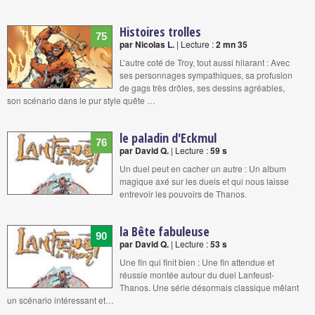
Histoires trolles
75
par Nicolas L.
| Lecture :
2 mn 35
L’autre coté de Troy, tout aussi hilarant : Avec
ses personnages sympathiques, sa profusion
de gags très drôles, ses dessins agréables,
son scénario dans le pur style quête …
le paladin d'Eckmul
76
par David Q.
| Lecture :
59 s
Un duel peut en cacher un autre : Un album
magique axé sur les duels et qui nous laisse
entrevoir les pouvoirs de Thanos.
la Bête fabuleuse
90
par David Q.
| Lecture :
53 s
Une fin qui finit bien : Une fin attendue et
réussie montée autour du duel Lanfeust-
Thanos. Une série désormais classique mêlant
un scénario intéressant et…