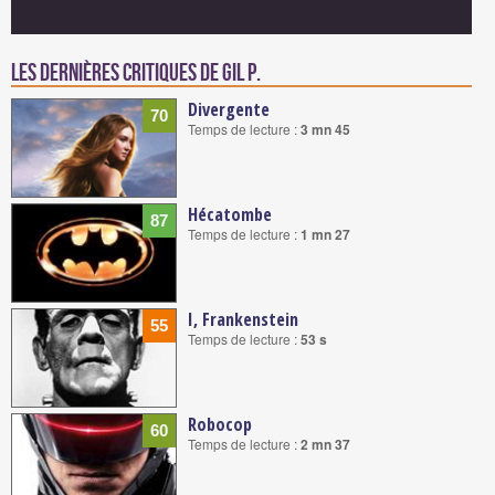
Les dernières critiques de Gil P.
Divergente
70
Temps de lecture :
3 mn 45
Hécatombe
87
Temps de lecture :
1 mn 27
I, Frankenstein
55
Temps de lecture :
53 s
Robocop
60
Temps de lecture :
2 mn 37