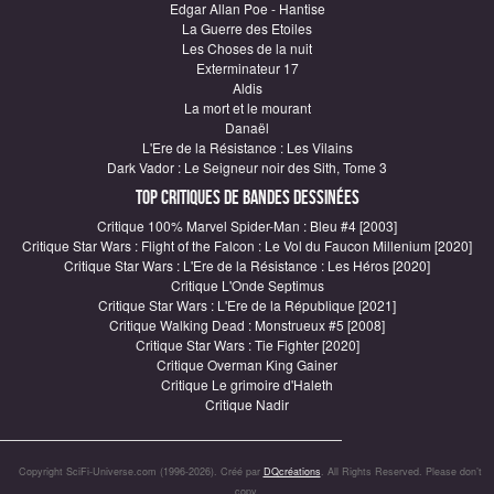
Edgar Allan Poe - Hantise
La Guerre des Etoiles
Les Choses de la nuit
Exterminateur 17
Aldis
La mort et le mourant
Danaël
L'Ere de la Résistance : Les Vilains
Dark Vador : Le Seigneur noir des Sith, Tome 3
Top critiques de Bandes Dessinées
Critique 100% Marvel Spider-Man : Bleu #4 [2003]
Critique Star Wars : Flight of the Falcon : Le Vol du Faucon Millenium [2020]
Critique Star Wars : L'Ere de la Résistance : Les Héros [2020]
Critique L'Onde Septimus
Critique Star Wars : L'Ere de la République [2021]
Critique Walking Dead : Monstrueux #5 [2008]
Critique Star Wars : Tie Fighter [2020]
Critique Overman King Gainer
Critique Le grimoire d'Haleth
Critique Nadir
Copyright SciFi-Universe.com (1996-2026). Créé par
DQcréations
. All Rights Reserved. Please don’t
copy.