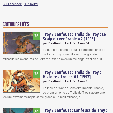
Sur Facebook
|
Sur Twitter
Critiques liées
Troy / Lanfeust : Trolls de Troy : Le
75
Scalp du vénérable #2 [1998]
par Bastien L.
| Lecture :
4 mn 54
La quête du crâne d'oeuf : Le second tome de
Trolls de Troy poursuit avec une grande
efficacité les aventures de Teträm et Waha avec un mélange d'action et d…
Troy / Lanfeust : Trolls de Troy :
75
Histoires Trolles #1 [1997]
par Bastien L.
| Lecture :
4 mn 8
La tribu de Waha : Sans être incontournable,
ce premier tome de Trolls de Troy s'avère une
lecture extrêmement plaisante grâce à un récit efficace, d…
Troy / Lanfeust : Lanfeust de Troy :
80