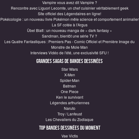
Vampire vous avez dit Vampire ?
Rencontre avec Liguori Lecomte, un chef cuisinier véritablement geek
Site officiel des Légendaires en ligne!
Pokécologie : un nouveau livre Pokémon mêle science et comportement animalier
La SF cotée à l'Argus
Übel Blatt : un nouveau manga de « dark fantasy »
Sandman, bientôt une série TV ?
Les Quatre Fantastiques : Premiers Pas - Comic Officiel et Première Image du
Monstre de Mole Man
Interviews Vidéo de l'été, une exclusivité SFU !
Grandes sagas de Bandes Dessinées
Star Wars
X-Men
Spider-Man
Batman
One Piece
Ken le survivant
Légendes arthuriennes
Naruto
Troy / Lanfeust
Les Chevaliers du Zodiaque
Top Bandes Dessinées du moment
Vae Victis