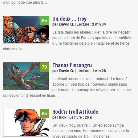
d’un point de vue plus S…
Un,deux … troy
85
par David Q.
| Lecture :
2 mn 34
La tête dans les étoiles : Rien à dire de négatif
sur cet album de Fantasy spatiale qui bénéficie
d’une franchise déjà bien installée et de héros
charismatiq…
Thanos l'incongru
70
par David Q.
| Lecture :
1 mn 28
Lanfeust rencontre l'anti-Lanfeust : Le tome 2
aborde un peu trop de nouveaux sujets sans
pour autant beaucoup les développer. Un tome
qui devient intéressant en lisan…
Rock’n Troll Attitude
65
par kick
| Lecture :
26 s
Un, deux, troy, quatre ! : Un épisode sympa
mais un peu mou, heureusement sauvé par la
joyeuse bande de Troll...ingstones!