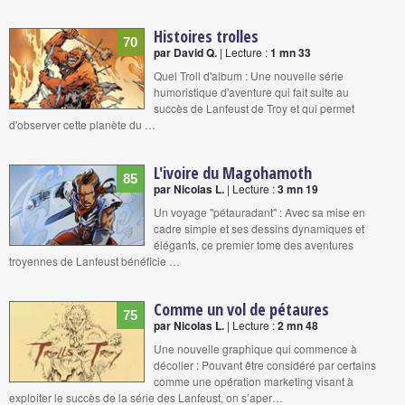
Histoires trolles
70
par David Q.
| Lecture :
1 mn 33
Quel Troll d'album : Une nouvelle série
humoristique d'aventure qui fait suite au
succès de Lanfeust de Troy et qui permet
d'observer cette planète du …
L'ivoire du Magohamoth
85
par Nicolas L.
| Lecture :
3 mn 19
Un voyage ''pétauradant'' : Avec sa mise en
cadre simple et ses dessins dynamiques et
élégants, ce premier tome des aventures
troyennes de Lanfeust bénéficie …
Comme un vol de pétaures
75
par Nicolas L.
| Lecture :
2 mn 48
Une nouvelle graphique qui commence à
décoller : Pouvant être considéré par certains
comme une opération marketing visant à
exploiter le succès de la série des Lanfeust, on s’aper…