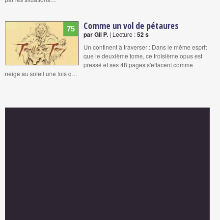
Comme un vol de pétaures
75
par Gil P.
| Lecture :
52 s
Un continent à traverser : Dans le même esprit
que le deuxième tome, ce troisième opus est
pressé et ses 48 pages s'effacent comme
neige au soleil une fois q…