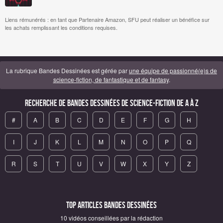
Liens rémunérés : en tant que Partenaire Amazon, SFU peut réaliser un bénéfice sur
les achats remplissant les conditions requises.
La rubrique Bandes Dessinées est gérée par
une équipe de passionné(e)s de
science-fiction, de fantastique et de fantasy
.
Recherche de Bandes Dessinées de science-fiction de A à Z
#
A
B
C
D
E
F
G
H
I
J
K
L
M
N
O
P
Q
R
S
T
U
V
W
X
Y
Z
Top articles Bandes Dessinées
10 vidéos conseillées par la rédaction