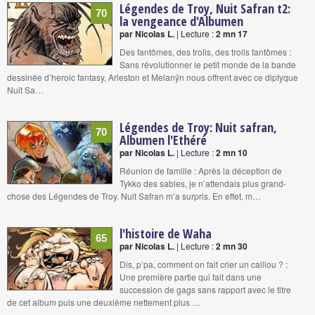
Légendes de Troy, Nuit Safran t2:
70
la vengeance d'Albumen
par Nicolas L.
| Lecture :
2 mn 17
Des fantômes, des trolls, des trolls fantômes :
Sans révolutionner le petit monde de la bande
dessinée d’heroic fantasy, Arleston et Melanÿn nous offrent avec ce diptyque
Nuit Sa…
Légendes de Troy: Nuit safran,
70
Albumen l'Ethéré
par Nicolas L.
| Lecture :
2 mn 10
Réunion de famille : Après la déception de
Tykko des sables, je n’attendais plus grand-
chose des Légendes de Troy. Nuit Safran m’a surpris. En effet, m…
l'histoire de Waha
65
par Nicolas L.
| Lecture :
2 mn 30
Dis, p’pa, comment on fait crier un caillou ? :
Une première partie qui fait dans une
succession de gags sans rapport avec le titre
de cet album puis une deuxième nettement plus …