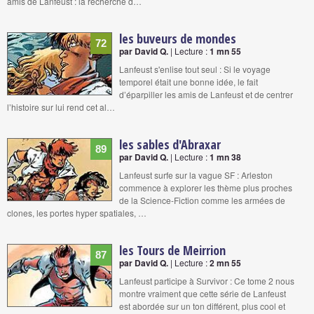
amis de Lanfeust : la recherche d…
les buveurs de mondes
72
par David Q.
| Lecture :
1 mn 55
Lanfeust s'enlise tout seul : Si le voyage
temporel était une bonne idée, le fait
d’éparpiller les amis de Lanfeust et de centrer
l’histoire sur lui rend cet al…
les sables d'Abraxar
89
par David Q.
| Lecture :
1 mn 38
Lanfeust surfe sur la vague SF : Arleston
commence à explorer les thème plus proches
de la Science-Fiction comme les armées de
clones, les portes hyper spatiales, …
les Tours de Meirrion
87
par David Q.
| Lecture :
2 mn 55
Lanfeust participe à Survivor : Ce tome 2 nous
montre vraiment que cette série de Lanfeust
est abordée sur un ton différent, plus cool et