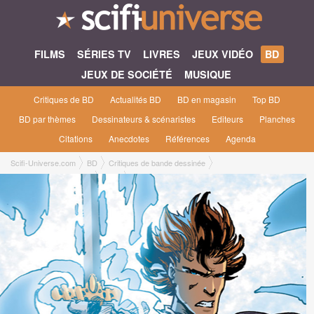
FILMS
SÉRIES TV
LIVRES
JEUX VIDÉO
BD
JEUX DE SOCIÉTÉ
MUSIQUE
Critiques de BD
Actualités BD
BD en magasin
Top BD
BD par thèmes
Dessinateurs & scénaristes
Editeurs
Planches
Citations
Anecdotes
Références
Agenda
Scifi-Universe.com
BD
Critiques de bande dessinée
L'Ivoire du Magohamoth
Gil P.