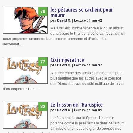
les pétaures se cachent pour
79
mourir
par David Q.
| Lecture :
1 mn 42
Mais qui est l'ombre ténébreuse ? : Un album
qui prépare le final de la série Lanfeust tout en
nous proposant encore de bons moments charme et d’action à la
découvert…
Cixi impératrice
77
par David Q.
| Lecture :
1 mn 37
A la recherche des Dieux : Un album un peu
plus spirituel que les autres avec le concept
des Dieux et la vue du côté politique de la vie
d’un empereur. L’un …
Le frisson de l'Haruspice
82
par David Q.
| Lecture :
1 mn 31
Lanfeust monte sur le Sphax : L’humour
potache côtoie la pure fantasy dans cet album
à l’aube d’une nouvelle grande épopée des