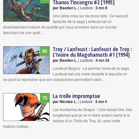
Thanos l'incongru #2 [1995]
par Bastien L.
| Lecture :
3 mn 9
Une série mise sur de bons rails : Ce second
épisode de la saga Lanfeust est un
divertissement mature de qualité qui nous emmène dans un monde
fascinant via une quêt…
Troy / Lanfeust : Lanfeust de Troy :
85
L'Ivoire du Magohamoth #1 [1994]
par Bastien L.
| Lecture :
4 mn 35
Lanfeust Begins : Le premier tome de la saga
Lanfeust est une vraie réussite à laquelle on
ne peut lui reprocher que son classicisme permettant néan…
La trolle impromptue
75
par Nicolas L.
| Lecture :
3 mn 4
Les fourberies de Shapin : Cela faisait très, très
longtemps que je ne m’étais autant marré à la
lecture d’un Trolls de Troy. Ici, avec cette
histoire indépe…