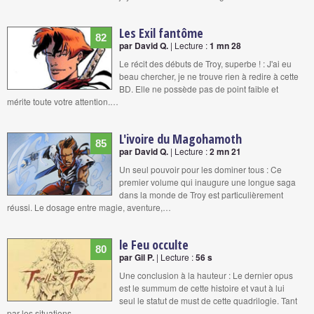
Les Exil fantôme
82
par David Q.
| Lecture :
1 mn 28
Le récit des débuts de Troy, superbe ! : J'ai eu
beau chercher, je ne trouve rien à redire à cette
BD. Elle ne possède pas de point faible et
mérite toute votre attention.…
L'ivoire du Magohamoth
85
par David Q.
| Lecture :
2 mn 21
Un seul pouvoir pour les dominer tous : Ce
premier volume qui inaugure une longue saga
dans la monde de Troy est particulièrement
réussi. Le dosage entre magie, aventure,…
le Feu occulte
80
par Gil P.
| Lecture :
56 s
Une conclusion à la hauteur : Le dernier opus
est le summum de cette histoire et vaut à lui
seul le statut de must de cette quadrilogie. Tant
par les situations…