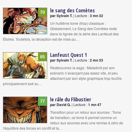
le sang des Comètes
70
par Sylvain T.
| Lecture :
3 mn 32
Un huitième tome (trop) classique :
Globalement, Le Sang des Comètes reste
dans la lignée de la série des Lanfeust des
Étoiles. Toutefois, la déception est de mise pu…
Lanfeust Quest 1
65
par Sylvain T.
| Lecture :
2 mn 33
Redécouvrez la saga : Maladroit par son
scénario n’avançant pas assez vite, et peu
attachant par son style graphique trop fouillis
principalement axé su…
le râle du Flibustier
77
par David Q.
| Lecture :
1 mn 47
Transition pour un retour aux sources : Tome
de transition, ce tome 6 permet comme un
retour aux sources avec une remise à zéro de
l'équilibre des forces en conflit et la…