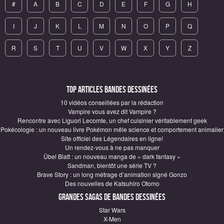
#
A
B
C
D
E
F
G
H
I
J
K
L
M
N
O
P
Q
R
S
T
U
V
W
X
Y
Z
Top articles Bandes Dessinées
10 vidéos conseillées par la rédaction
Vampire vous avez dit Vampire ?
Rencontre avec Liguori Lecomte, un chef cuisinier véritablement geek
Pokécologie : un nouveau livre Pokémon mêle science et comportement animalier
Site officiel des Légendaires en ligne!
Un rendez-vous à ne pas manquer
Übel Blatt : un nouveau manga de « dark fantasy »
Sandman, bientôt une série TV ?
Brave Story : un long métrage d’animation signé Gonzo
Des nouvelles de Katsuhiro Otomo
Grandes sagas de Bandes Dessinées
Star Wars
X-Men