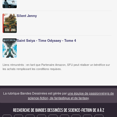
Silent Jenny
Saint Seiya - Time Odyssey - Tome 4
Liens rémunérés : en tant que Partenaire Amazon, SFU peut réaliser un bénéfice sur
les achats remplissant les conditions requises.
La rubrique Bandes Dessinées est gérée par
une équipe de passionné(e)s de
science-fiction, de fantastique et de fantasy
.
Recherche de Bandes Dessinées de science-fiction de A à Z