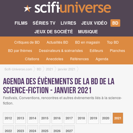
FILMS
SÉRIES TV
LIVRES
JEUX VIDÉO
BD
JEUX DE SOCIÉTÉ
MUSIQUE
Critiques de BD
Actualités BD
BD en magasin
Top BD
BD par thèmes
Dessinateurs & scénaristes
Editeurs
Planches
Citations
Anecdotes
Références
Agenda
Scifi-Universe.com
BD
2021
janvier 2021
Agenda des évènements de la BD de la
science-fiction - janvier 2021
Festivals, Conventions, rencontres et autres évènements liés à la science-
fiction.
2012
2013
2014
2015
2016
2017
2018
2019
2020
2021
2022
2023
2024
2025
2026
2027