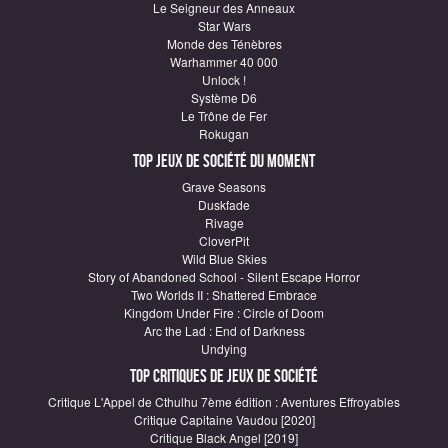
Le Seigneur des Anneaux
Star Wars
Monde des Ténèbres
Warhammer 40 000
Unlock !
Système D6
Le Trône de Fer
Rokugan
Top Jeux de société du moment
Grave Seasons
Duskfade
Rivage
CloverPit
Wild Blue Skies
Story of Abandoned School - Silent Escape Horror
Two Worlds II : Shattered Embrace
Kingdom Under Fire : Circle of Doom
Arc the Lad : End of Darkness
Undying
Top critiques de Jeux de société
Critique L'Appel de Cthulhu 7ème édition : Aventures Effroyables
Critique Capitaine Vaudou [2020]
Critique Black Angel [2019]