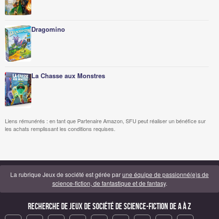
Dragomino
La Chasse aux Monstres
Liens rémunérés : en tant que Partenaire Amazon, SFU peut réaliser un bénéfice sur
les achats remplissant les conditions requises.
La rubrique Jeux de société est gérée par
une équipe de passionné(e)s de
science-fiction, de fantastique et de fantasy
.
Recherche de Jeux de société de science-fiction de A à Z