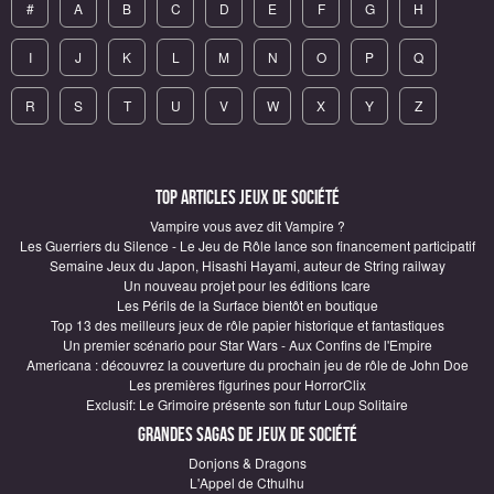
#
A
B
C
D
E
F
G
H
I
J
K
L
M
N
O
P
Q
R
S
T
U
V
W
X
Y
Z
Top articles Jeux de société
Vampire vous avez dit Vampire ?
Les Guerriers du Silence - Le Jeu de Rôle lance son financement participatif
Semaine Jeux du Japon, Hisashi Hayami, auteur de String railway
Un nouveau projet pour les éditions Icare
Les Périls de la Surface bientôt en boutique
Top 13 des meilleurs jeux de rôle papier historique et fantastiques
Un premier scénario pour Star Wars - Aux Confins de l'Empire
Americana : découvrez la couverture du prochain jeu de rôle de John Doe
Les premières figurines pour HorrorClix
Exclusif: Le Grimoire présente son futur Loup Solitaire
Grandes sagas de Jeux de société
Donjons & Dragons
L'Appel de Cthulhu