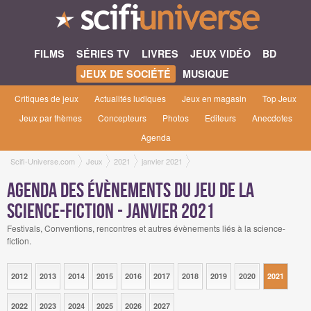
FILMS
SÉRIES TV
LIVRES
JEUX VIDÉO
BD
JEUX DE SOCIÉTÉ
MUSIQUE
Critiques de jeux
Actualités ludiques
Jeux en magasin
Top Jeux
Jeux par thèmes
Concepteurs
Photos
Editeurs
Anecdotes
Agenda
Scifi-Universe.com
Jeux
2021
janvier 2021
Agenda des évènements du jeu de la
science-fiction - janvier 2021
Festivals, Conventions, rencontres et autres évènements liés à la science-
fiction.
2012
2013
2014
2015
2016
2017
2018
2019
2020
2021
2022
2023
2024
2025
2026
2027