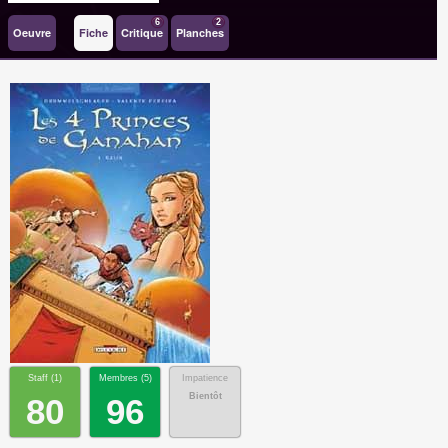
6
2
Oeuvre
Fiche
Critique
Planches
Staff (
1
)
Membres (
5
)
Impatience
Bientôt
80
96