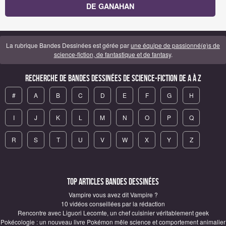
DE GANAHAN
La rubrique Bandes Dessinées est gérée par
une équipe de passionné(e)s de
science-fiction, de fantastique et de fantasy
.
Recherche de Bandes Dessinées de science-fiction de A à Z
#
A
B
C
D
E
F
G
H
I
J
K
L
M
N
O
P
Q
R
S
T
U
V
W
X
Y
Z
Top articles Bandes Dessinées
Vampire vous avez dit Vampire ?
10 vidéos conseillées par la rédaction
Rencontre avec Liguori Lecomte, un chef cuisinier véritablement geek
Pokécologie : un nouveau livre Pokémon mêle science et comportement animalier