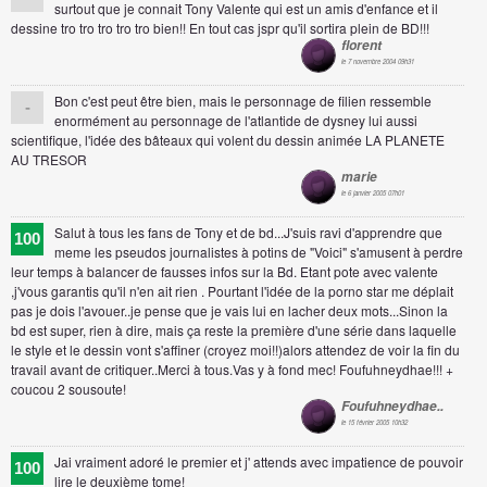
surtout que je connait Tony Valente qui est un amis d'enfance et il
dessine tro tro tro tro tro bien!! En tout cas jspr qu'il sortira plein de BD!!!
florent
le 7 novembre 2004 09h31
Bon c'est peut être bien, mais le personnage de filien ressemble
-
enormément au personnage de l'atlantide de dysney lui aussi
scientifique, l'idée des bâteaux qui volent du dessin animée LA PLANETE
AU TRESOR
marie
le 6 janvier 2005 07h01
Salut à tous les fans de Tony et de bd...J'suis ravi d'apprendre que
100
meme les pseudos journalistes à potins de "Voici" s'amusent à perdre
leur temps à balancer de fausses infos sur la Bd. Etant pote avec valente
,j'vous garantis qu'il n'en ait rien . Pourtant l'idée de la porno star me déplait
pas je dois l'avouer..je pense que je vais lui en lacher deux mots...Sinon la
bd est super, rien à dire, mais ça reste la première d'une série dans laquelle
le style et le dessin vont s'affiner (croyez moi!!)alors attendez de voir la fin du
travail avant de critiquer..Merci à tous.Vas y à fond mec! Foufuhneydhae!!! +
coucou 2 sousoute!
Foufuhneydhae..
le 15 février 2005 10h32
Jai vraiment adoré le premier et j' attends avec impatience de pouvoir
100
lire le deuxième tome!