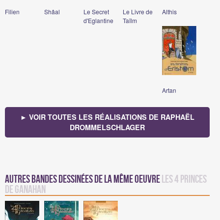
Filien
Shâal
Le Secret
Le Livre de
Althis
d'Eglantine
Taïlm
Artan
► VOIR TOUTES LES RÉALISATIONS DE RAPHAËL
DROMMELSCHLAGER
Autres bandes dessinées de la même oeuvre
Les 4 Princes
de Ganahan