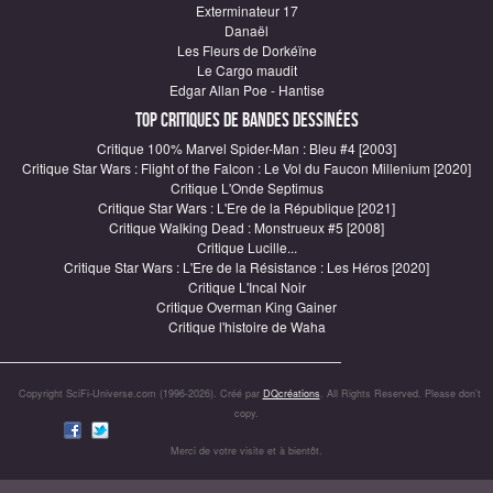
Exterminateur 17
Danaël
Les Fleurs de Dorkéïne
Le Cargo maudit
Edgar Allan Poe - Hantise
Top critiques de Bandes Dessinées
Critique 100% Marvel Spider-Man : Bleu #4 [2003]
Critique Star Wars : Flight of the Falcon : Le Vol du Faucon Millenium [2020]
Critique L'Onde Septimus
Critique Star Wars : L'Ere de la République [2021]
Critique Walking Dead : Monstrueux #5 [2008]
Critique Lucille...
Critique Star Wars : L'Ere de la Résistance : Les Héros [2020]
Critique L'Incal Noir
Critique Overman King Gainer
Critique l'histoire de Waha
Copyright SciFi-Universe.com (1996-2026). Créé par
DQcréations
. All Rights Reserved. Please don’t
copy.
Merci de votre visite et à bientôt.