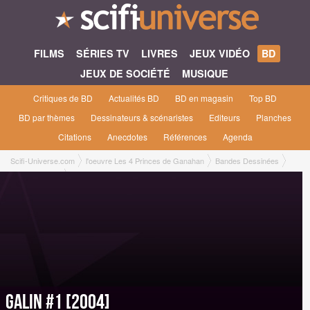
FILMS
SÉRIES TV
LIVRES
JEUX VIDÉO
BD
JEUX DE SOCIÉTÉ
MUSIQUE
Critiques de BD
Actualités BD
BD en magasin
Top BD
BD par thèmes
Dessinateurs & scénaristes
Editeurs
Planches
Citations
Anecdotes
Références
Agenda
Scifi-Universe.com
l'oeuvre Les 4 Princes de Ganahan
Bandes Dessinées
Galin #1 [2004]
Galin #1 [2004]