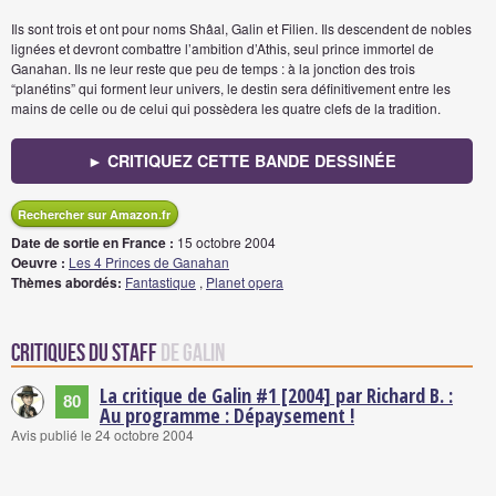
Ils sont trois et ont pour noms Shâal, Galin et Filien. Ils descendent de nobles
lignées et devront combattre l’ambition d’Athis, seul prince immortel de
Ganahan. Ils ne leur reste que peu de temps : à la jonction des trois
“planétins” qui forment leur univers, le destin sera définitivement entre les
mains de celle ou de celui qui possèdera les quatre clefs de la tradition.
► CRITIQUEZ CETTE BANDE DESSINÉE
Rechercher sur Amazon.fr
Date de sortie en France :
15 octobre 2004
Oeuvre :
Les 4 Princes de Ganahan
Thèmes abordés:
Fantastique
,
Planet opera
Critiques du staff
de Galin
La critique de Galin #1 [2004] par Richard B. :
80
Au programme : Dépaysement !
Avis publié le 24 octobre 2004