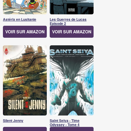
Astérix en Lusitanie
Les Guerres de Lucas
Episode 2
VOIR SUR AMAZON
VOIR SUR AMAZON
Silent Jenny
Saint Seiya - Time
Odyssey - Tome 4