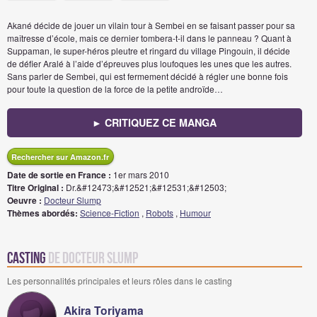
Akané décide de jouer un vilain tour à Sembei en se faisant passer pour sa
maîtresse d’école, mais ce dernier tombera-t-il dans le panneau ? Quant à
Suppaman, le super-héros pleutre et ringard du village Pingouin, il décide
de défier Aralé à l’aide d’épreuves plus loufoques les unes que les autres.
Sans parler de Sembei, qui est fermement décidé à régler une bonne fois
pour toute la question de la force de la petite androïde…
► CRITIQUEZ CE MANGA
Rechercher sur Amazon.fr
Date de sortie en France :
1er mars 2010
Titre Original :
Dr.&#12473;&#12521;&#12531;&#12503;
Oeuvre :
Docteur Slump
Thèmes abordés:
Science-Fiction
,
Robots
,
Humour
Casting
de Docteur Slump
Les personnalités principales et leurs rôles dans le casting
Akira Toriyama