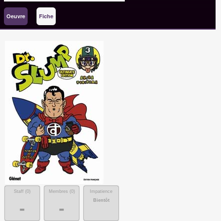
Oeuvre
Fiche
Staff (
0
)
Membres (
0
)
Impatience
Bientôt
-
-