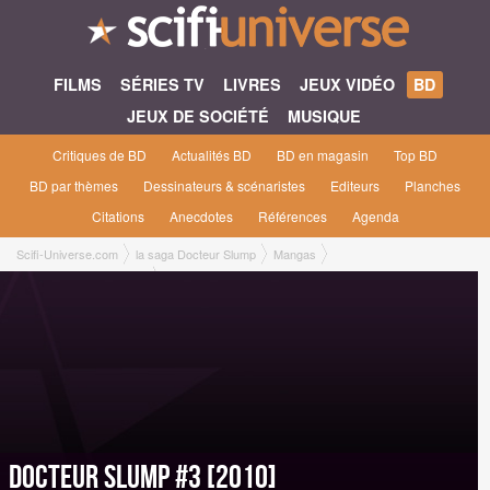
FILMS
SÉRIES TV
LIVRES
JEUX VIDÉO
BD
JEUX DE SOCIÉTÉ
MUSIQUE
Critiques de BD
Actualités BD
BD en magasin
Top BD
BD par thèmes
Dessinateurs & scénaristes
Editeurs
Planches
Citations
Anecdotes
Références
Agenda
Scifi-Universe.com
la saga Docteur Slump
Mangas
Docteur Slump #3 [2010]
Docteur Slump #3 [2010]