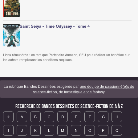
Saint Seiya - Time Odyssey - Tome 4
Liens rémunérés : en tant que Partenaire Amazon, SFU peut réaliser un bénéfice sur
les achats remplissant les conditions requises.
La rubrique Bandes Dessinées est gérée par
une équipe de passionné(e)s de
science-fiction, de fantastique et de fantasy
.
Recherche de Bandes Dessinées de science-fiction de A à Z
#
A
B
C
D
E
F
G
H
I
J
K
L
M
N
O
P
Q