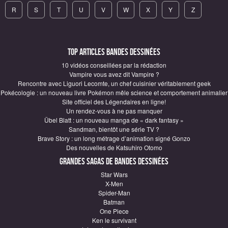
R
S
T
U
V
W
X
Y
Z
Top articles Bandes Dessinées
10 vidéos conseillées par la rédaction
Vampire vous avez dit Vampire ?
Rencontre avec Liguori Lecomte, un chef cuisinier véritablement geek
Pokécologie : un nouveau livre Pokémon mêle science et comportement animalier
Site officiel des Légendaires en ligne!
Un rendez-vous à ne pas manquer
Übel Blatt : un nouveau manga de « dark fantasy »
Sandman, bientôt une série TV ?
Brave Story : un long métrage d’animation signé Gonzo
Des nouvelles de Katsuhiro Otomo
Grandes sagas de Bandes Dessinées
Star Wars
X-Men
Spider-Man
Batman
One Piece
Ken le survivant