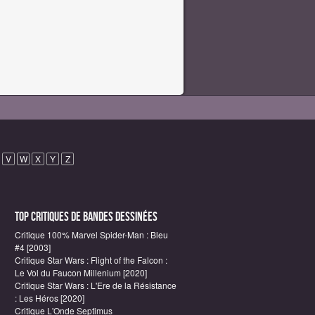
V
W
X
Y
Z
Top critiques de Bandes Dessinées
Critique 100% Marvel Spider-Man : Bleu
#4 [2003]
Critique Star Wars : Flight of the Falcon :
Le Vol du Faucon Millenium [2020]
Critique Star Wars : L'Ere de la Résistance
: Les Héros [2020]
Critique L'Onde Septimus