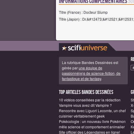
Informations complémentaires
su
Titre (France) : Docteur Slump
Titre (Japon) : Dr.&#12473;&#12521;&#1253
R
La rubrique Bandes Dessinées est
gérée par
une équipe de
passionné(e)s de science-fiction, de
fantastique et de fantasy
.
Top articles Bandes Dessinées
G
10 vidéos conseillées par la rédaction
S
Vampire vous avez dit Vampire ?
X
Rencontre avec Liguori Lecomte, un chef
S
cuisinier véritablement geek
B
Pokécologie : un nouveau livre Pokémon
O
mêle science et comportement animalier
Ke
Site officiel des Légendaires en ligne!
L