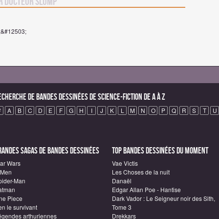
r Docteur Slump
1;&#12503;
echerche de Bandes Dessinées de science-fiction de A à Z
#
A
B
C
D
E
F
G
H
I
J
K
L
M
N
O
P
Q
R
S
T
U
randes sagas de Bandes Dessinées
Top Bandes Dessinées du moment
tar Wars
Vae Victis
-Men
Les Choses de la nuit
pider-Man
Danaël
atman
Edgar Allan Poe - Hantise
ne Piece
Dark Vador : Le Seigneur noir des Sith,
n le survivant
Tome 3
égendes arthuriennes
Drekkars