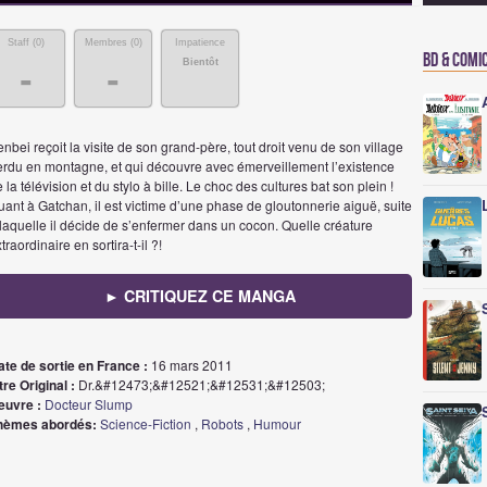
Staff (
0
)
Membres (
0
)
Impatience
BD & Comi
Bientôt
-
-
nbei reçoit la visite de son grand-père, tout droit venu de son village
erdu en montagne, et qui découvre avec émerveillement l’existence
 la télévision et du stylo à bille. Le choc des cultures bat son plein !
ant à Gatchan, il est victime d’une phase de gloutonnerie aiguë, suite
laquelle il décide de s’enfermer dans un cocon. Quelle créature
traordinaire en sortira-t-il ?!
► CRITIQUEZ CE MANGA
ate de sortie en France :
16 mars 2011
tre Original :
Dr.&#12473;&#12521;&#12531;&#12503;
euvre :
Docteur Slump
hèmes abordés:
Science-Fiction
,
Robots
,
Humour