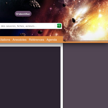
S'identifier
itations
Anecdotes
Références
Agenda