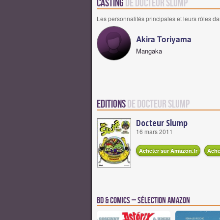
Casting
de Docteur Slump
Les personnalités principales et leurs rôles da
Akira Toriyama
Mangaka
Editions
de Docteur Slump
Docteur Slump
16 mars 2011
Acheter sur Amazon.fr
Ache
BD & Comics – Sélection Amazon