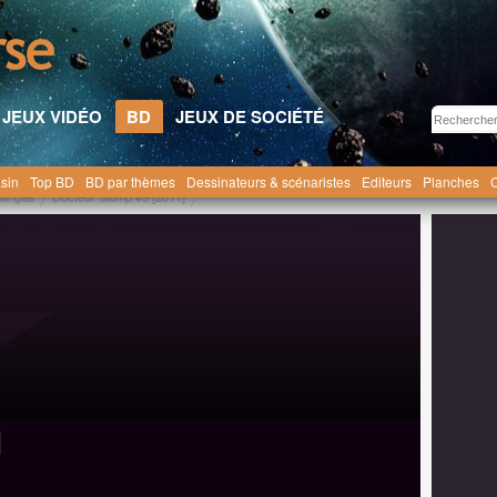
JEUX VIDÉO
BD
JEUX DE SOCIÉTÉ
sin
Top BD
BD par thèmes
Dessinateurs & scénaristes
Editeurs
Planches
C
angas
Docteur Slump #9 [2011]
]