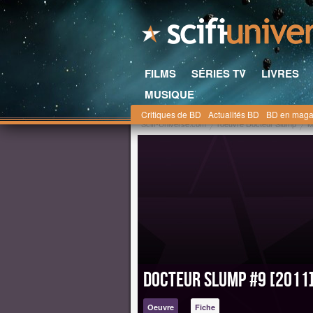
FILMS
SÉRIES TV
LIVRES
MUSIQUE
Critiques de BD
Actualités BD
BD en maga
Scifi-Universe.com
l'oeuvre Docteur Slump
M
Docteur Slump #9 [2011
Oeuvre
Fiche