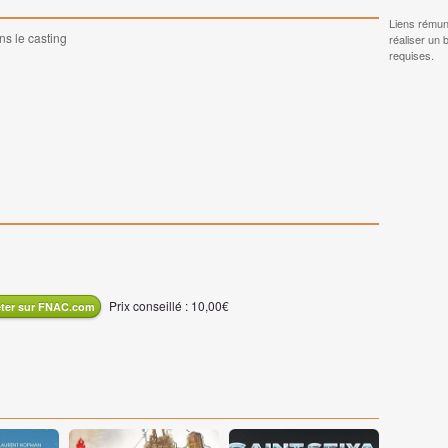
Liens rémun
ns le casting
réaliser un 
requises.
Prix conseillé : 10,00€
ter sur FNAC.com