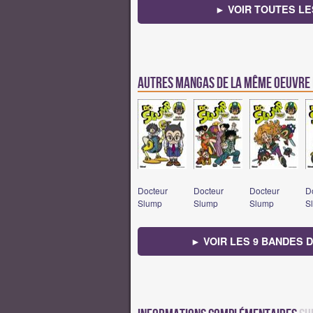
► VOIR TOUTES LE
Autres mangas de la même oeuvre
Docteur
Docteur
Docteur
D
Slump
Slump
Slump
S
► VOIR LES 9 BANDES 