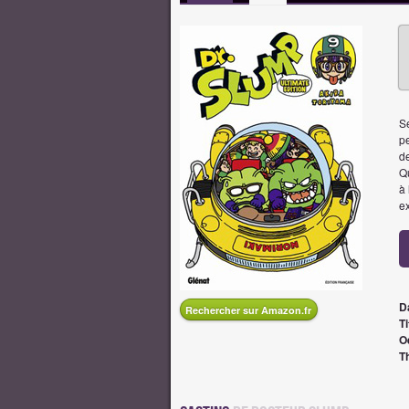
Se
p
de
Qu
à 
ex
D
Rechercher sur Amazon.fr
Ti
O
T