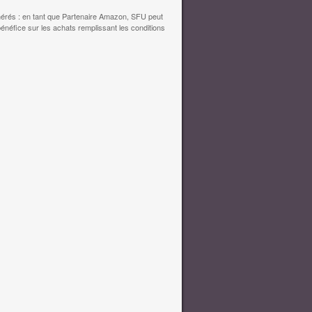
érés : en tant que Partenaire Amazon, SFU peut
bénéfice sur les achats remplissant les conditions