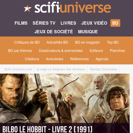
FILMS
SÉRIES TV
LIVRES
JEUX VIDÉO
BD
JEUX DE SOCIÉTÉ
MUSIQUE
Critiques de BD
Actualités BD
BD en magasin
Top BD
BD par thèmes
Dessinateurs & scénaristes
Editeurs
Planches
Citations
Anecdotes
Références
Agenda
Scifi-Universe.com
la saga Le Seigneur des Anneaux
Bandes Dessinées
Bilbo le Hobbit
Bilbo le Hobbit - Livre 2 [1991]
Bilbo le Hobbit - Livre 2 [1991]