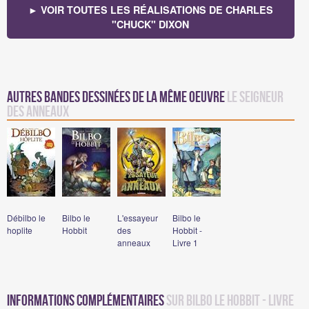
► VOIR TOUTES LES RÉALISATIONS DE CHARLES
"CHUCK" DIXON
Autres bandes dessinées de la même oeuvre
Le Seigneur
des Anneaux
Débilbo le
Bilbo le
L'essayeur
Bilbo le
hoplite
Hobbit
des
Hobbit -
anneaux
Livre 1
Informations complémentaires
sur Bilbo le Hobbit - Livre