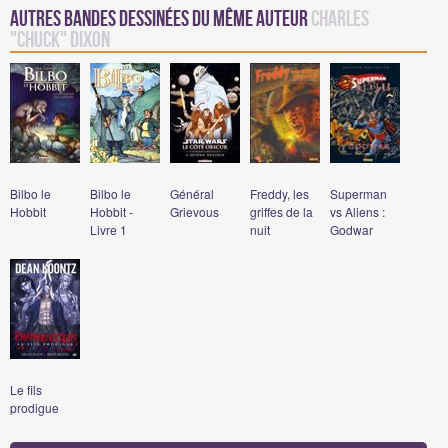
Autres Bandes Dessinées du même auteur
Charles
"Chuck" Dixon
Bilbo le
Bilbo le
Général
Freddy, les
Superman
Hobbit
Hobbit -
Grievous
griffes de la
vs Aliens :
Livre 1
nuit
Godwar
Le fils
prodigue