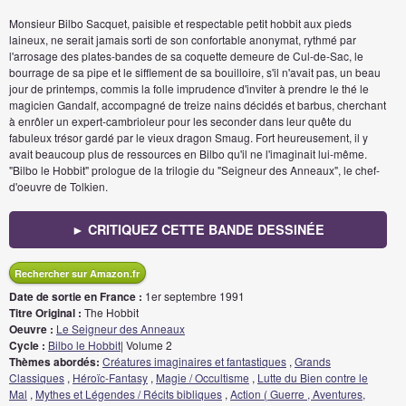
Monsieur Bilbo Sacquet, paisible et respectable petit hobbit aux pieds
laineux, ne serait jamais sorti de son confortable anonymat, rythmé par
l'arrosage des plates-bandes de sa coquette demeure de Cul-de-Sac, le
bourrage de sa pipe et le sifflement de sa bouilloire, s'il n'avait pas, un beau
jour de printemps, commis la folle imprudence d'inviter à prendre le thé le
magicien Gandalf, accompagné de treize nains décidés et barbus, cherchant
à enrôler un expert-cambrioleur pour les seconder dans leur quête du
fabuleux trésor gardé par le vieux dragon Smaug. Fort heureusement, il y
avait beaucoup plus de ressources en Bilbo qu'il ne l'imaginait lui-même.
"Bilbo le Hobbit" prologue de la trilogie du "Seigneur des Anneaux", le chef-
d'oeuvre de Tolkien.
► CRITIQUEZ CETTE BANDE DESSINÉE
Rechercher sur Amazon.fr
Date de sortie en France :
1er septembre 1991
Titre Original :
The Hobbit
Oeuvre :
Le Seigneur des Anneaux
Cycle :
Bilbo le Hobbit
| Volume 2
Thèmes abordés:
Créatures imaginaires et fantastiques
,
Grands
Classiques
,
Héroïc-Fantasy
,
Magie / Occultisme
,
Lutte du Bien contre le
Mal
,
Mythes et Légendes / Récits bibliques
,
Action ( Guerre , Aventures,