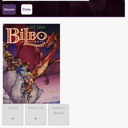
Oeuvre
Fiche
Staff (
0
)
Membres (
0
)
Impatience
Bientôt
-
-