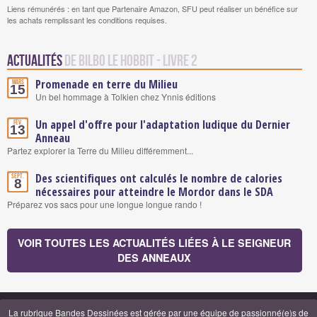
Liens rémunérés : en tant que Partenaire Amazon, SFU peut réaliser un bénéfice sur
les achats remplissant les conditions requises.
Actualités
de Bilbo le Hobbit - Livre 2
Promenade en terre du Milieu
Mars
15
Un bel hommage à Tolkien chez Ynnis éditions
Un appel d'offre pour l'adaptation ludique du Dernier
Fév.
13
Anneau
Partez explorer la Terre du Milieu différemment...
Des scientifiques ont calculés le nombre de calories
Sept.
8
nécessaires pour atteindre le Mordor dans le SDA
Préparez vos sacs pour une longue longue rando !
VOIR TOUTES LES ACTUALITÉS LIÉES À LE SEIGNEUR
DES ANNEAUX
La rubrique Bandes Dessinées est gérée par
une équipe de passionné(e)s de