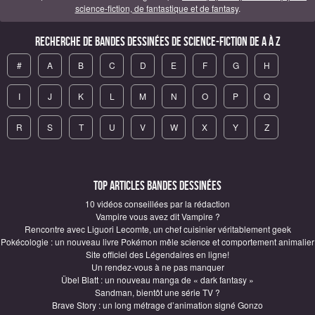
science-fiction, de fantastique et de fantasy
.
Recherche de Bandes Dessinées de science-fiction de A à Z
#
A
B
C
D
E
F
G
H
I
J
K
L
M
N
O
P
Q
R
S
T
U
V
W
X
Y
Z
Top articles Bandes Dessinées
10 vidéos conseillées par la rédaction
Vampire vous avez dit Vampire ?
Rencontre avec Liguori Lecomte, un chef cuisinier véritablement geek
Pokécologie : un nouveau livre Pokémon mêle science et comportement animalier
Site officiel des Légendaires en ligne!
Un rendez-vous à ne pas manquer
Übel Blatt : un nouveau manga de « dark fantasy »
Sandman, bientôt une série TV ?
Brave Story : un long métrage d’animation signé Gonzo