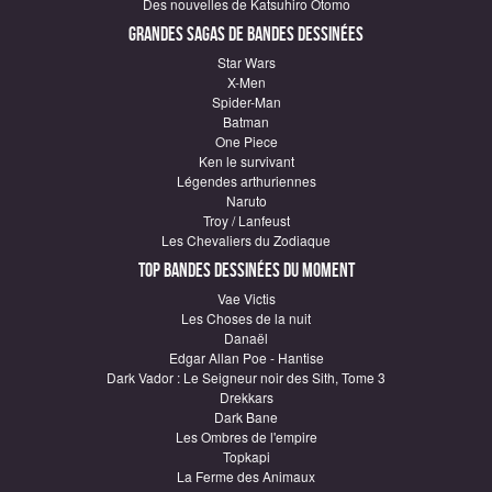
Des nouvelles de Katsuhiro Otomo
Grandes sagas de Bandes Dessinées
Star Wars
X-Men
Spider-Man
Batman
One Piece
Ken le survivant
Légendes arthuriennes
Naruto
Troy / Lanfeust
Les Chevaliers du Zodiaque
Top Bandes Dessinées du moment
Vae Victis
Les Choses de la nuit
Danaël
Edgar Allan Poe - Hantise
Dark Vador : Le Seigneur noir des Sith, Tome 3
Drekkars
Dark Bane
Les Ombres de l'empire
Topkapi
La Ferme des Animaux