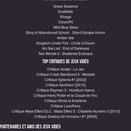
Grave Seasons
Duskfade
Rivage
CloverPit
Wild Blue Skies
Story of Abandoned School - Silent Escape Horror
Amber Isle
Kingdom Under Fire : Circle of Doom
Arc the Lad : End of Darkness
Two Worlds II : Shattered Embrace
Top critiques de Jeux vidéo
Critique Avatar : Le Jeu
Critique Crash Bandicoot 3 : Warped
Critique Syberia #1 [2002]
Critique Apotheon [2015]
Critique Rayman 3 : Hoodlum Havoc
Critique Harry Potter et la Coupe de Feu
Critique Shrek le troisième
Critique LocoRoco
Critique Mass Effect DLC : Mass Effect 3 : Citadelle Numéro 3 [2013]
Critique Destroy All Humans ! #1 [2005]
Partenaires et amis des jeux vidéo