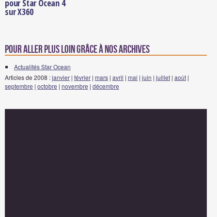
pour Star Ocean 4
sur X360
Pour aller plus loin grâce à nos archives
Actualités Star Ocean
Articles de 2008 :
janvier
|
février
|
mars
|
avril
|
mai
|
juin
|
juillet
|
août
|
septembre
|
octobre
|
novembre
|
décembre