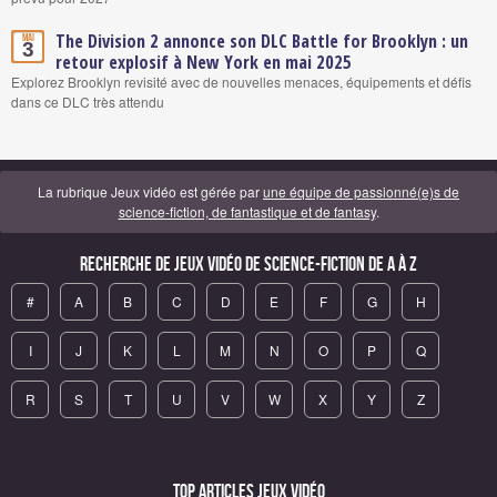
The Division 2 annonce son DLC Battle for Brooklyn : un
Mai
3
retour explosif à New York en mai 2025
Explorez Brooklyn revisité avec de nouvelles menaces, équipements et défis
dans ce DLC très attendu
La rubrique Jeux vidéo est gérée par
une équipe de passionné(e)s de
science-fiction, de fantastique et de fantasy
.
Recherche de Jeux vidéo de science-fiction de A à Z
#
A
B
C
D
E
F
G
H
I
J
K
L
M
N
O
P
Q
R
S
T
U
V
W
X
Y
Z
Top articles Jeux vidéo