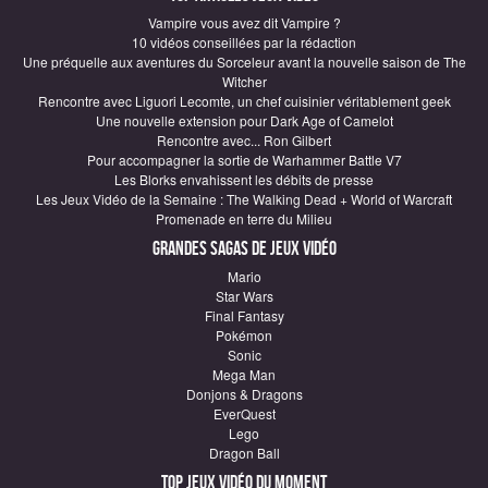
Vampire vous avez dit Vampire ?
10 vidéos conseillées par la rédaction
Une préquelle aux aventures du Sorceleur avant la nouvelle saison de The
Witcher
Rencontre avec Liguori Lecomte, un chef cuisinier véritablement geek
Une nouvelle extension pour Dark Age of Camelot
Rencontre avec... Ron Gilbert
Pour accompagner la sortie de Warhammer Battle V7
Les Blorks envahissent les débits de presse
Les Jeux Vidéo de la Semaine : The Walking Dead + World of Warcraft
Promenade en terre du Milieu
Grandes sagas de Jeux vidéo
Mario
Star Wars
Final Fantasy
Pokémon
Sonic
Mega Man
Donjons & Dragons
EverQuest
Lego
Dragon Ball
Top Jeux vidéo du moment