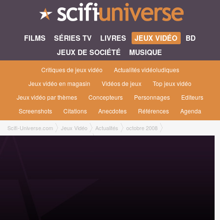
FILMS
SÉRIES TV
LIVRES
JEUX VIDÉO
BD
JEUX DE SOCIÉTÉ
MUSIQUE
Critiques de jeux vidéo
Actualités vidéoludiques
Jeux vidéo en magasin
Vidéos de jeux
Top jeux vidéo
Jeux vidéo par thèmes
Concepteurs
Personnages
Editeurs
Screenshots
Citations
Anecdotes
Références
Agenda
Scifi-Universe.com
Jeux Vidéo
Actualités
octobre 2008
TGS|08 : Star Ocean 4 en français