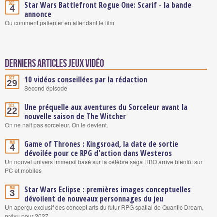
Star Wars Battlefront Rogue One: Scarif - la bande
Déc.
4
annonce
Ou comment patienter en attendant le film
Derniers articles Jeux vidéo
10 vidéos conseillées par la rédaction
Oct.
29
Second épisode
Une préquelle aux aventures du Sorceleur avant la
Oct.
22
nouvelle saison de The Witcher
On ne naît pas sorceleur. On le devient.
Game of Thrones : Kingsroad, la date de sortie
Mai
4
dévoilée pour ce RPG d'action dans Westeros
Un nouvel univers immersif basé sur la célèbre saga HBO arrive bientôt sur
PC et mobiles
Star Wars Eclipse : premières images conceptuelles
Mai
3
dévoilent de nouveaux personnages du jeu
Un aperçu exclusif des concept arts du futur RPG spatial de Quantic Dream,
prévu pour 2027