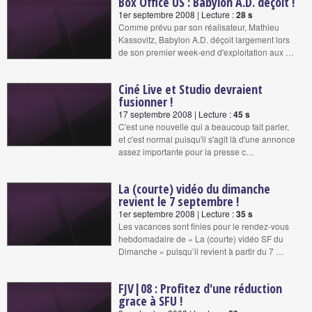
Box Office US : Babylon A.D. déçoit !
1er septembre 2008 | Lecture :
28 s
Comme prévu par son réalisateur, Mathieu
Kassovitz, Babylon A.D. déçoit largement lors
de son premier week-end d'exploitation aux …
Ciné Live et Studio devraient
fusionner !
17 septembre 2008 | Lecture :
45 s
C'est une nouvelle qui a beaucoup fait parler,
et c'est normal puisqu'il s'agit là d'une annonce
assez importante pour la presse c…
La (courte) vidéo du dimanche
revient le 7 septembre !
1er septembre 2008 | Lecture :
35 s
Les vacances sont finies pour le rendez-vous
hebdomadaire de « La (courte) vidéo SF du
Dimanche » puisqu’il revient à partir du 7 …
FJV|08 : Profitez d'une réduction
grace à SFU !