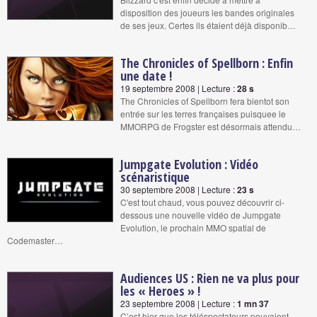
disposition des joueurs les bandes originales
de ses jeux. Certes ils étaient déjà disponib…
The Chronicles of Spellborn : Enfin
une date !
19 septembre 2008 | Lecture :
28 s
The Chronicles of Spellborn fera bientot son
entrée sur les terres françaises puisquee le
MMORPG de Frogster est désormais attendu…
Jumpgate Evolution : Vidéo
scénaristique
30 septembre 2008 | Lecture :
23 s
C'est tout chaud, vous pouvez découvrir ci-
dessous une nouvelle vidéo de Jumpgate
Evolution, le prochain MMO spatial de
Codemaster…
Audiences US : Rien ne va plus pour
les « Heroes » !
23 septembre 2008 | Lecture :
1 mn 37
C’est hier que les téléspectateurs pouvaient