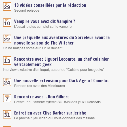
10 vidéos conseillées par la rédaction
Oct.
29
Second épisode
Vampire vous avez dit Vampire ?
Oct.
10
L'essai le plus complet sur le vampire
Une préquelle aux aventures du Sorceleur avant la
Oct.
22
nouvelle saison de The Witcher
On ne naît pas sorceleur. On le devient.
Rencontre avec Liguori Lecomte, un chef cuisinier
Oct.
13
véritablement geek
Interview exclusive d'un toqué, auteur de "Cuisine pour les geeks"
Une nouvelle extension pour Dark Age of Camelot
Fév.
24
Rencontres avec des Minotaures
Rencontre avec... Ron Gilbert
Mars
7
Créateur du fameux sytème SCUMM des jeux LucasArts
Entretien avec Clive Barker sur Jericho
Juil.
31
Le prochain jeu vidéo qui vous donnera des frissons