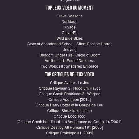
Top Jeux vidéo du moment
Grave Seasons
Duskfade
Rivage
CloverPit
Wild Blue Skies
Story of Abandoned School - Silent Escape Horror
Undying
Kingdom Under Fire : Circle of Doom
Arc the Lad : End of Darkness
Two Worlds II : Shattered Embrace
Top critiques de Jeux vidéo
Critique Avatar : Le Jeu
Critique Rayman 3 : Hoodlum Havoc
Critique Crash Bandicoot 3 : Warped
Critique Apotheon [2015]
Critique Harry Potter et la Coupe de Feu
Critique Shrek le troisième
Critique LocoRoco
Critique Crash bandicoot : La Vengeance de Cortex #4 [2001]
Critique Destroy All Humans ! #1 [2005]
Critique Prototype #1 [2009]