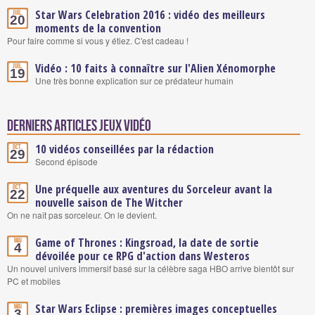
Star Wars Celebration 2016 : vidéo des meilleurs
Juil.
20
moments de la convention
Pour faire comme si vous y étiez. C'est cadeau !
Vidéo : 10 faits à connaître sur l'Alien Xénomorphe
Juil.
19
Une très bonne explication sur ce prédateur humain
Derniers articles Jeux vidéo
10 vidéos conseillées par la rédaction
Oct.
29
Second épisode
Une préquelle aux aventures du Sorceleur avant la
Oct.
22
nouvelle saison de The Witcher
On ne naît pas sorceleur. On le devient.
Game of Thrones : Kingsroad, la date de sortie
Mai
4
dévoilée pour ce RPG d'action dans Westeros
Un nouvel univers immersif basé sur la célèbre saga HBO arrive bientôt sur
PC et mobiles
Star Wars Eclipse : premières images conceptuelles
Mai
3