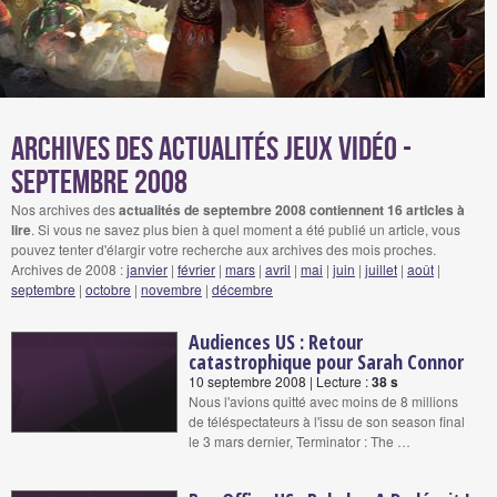
Archives des actualités jeux vidéo -
septembre 2008
Nos archives des
actualités de septembre 2008 contiennent 16 articles à
lire
. Si vous ne savez plus bien à quel moment a été publié un article, vous
pouvez tenter d'élargir votre recherche aux archives des mois proches.
Archives de 2008 :
janvier
|
février
|
mars
|
avril
|
mai
|
juin
|
juillet
|
août
|
septembre
|
octobre
|
novembre
|
décembre
Audiences US : Retour
catastrophique pour Sarah Connor
10 septembre 2008 | Lecture :
38 s
Nous l'avions quitté avec moins de 8 millions
de téléspectateurs à l'issu de son season final
le 3 mars dernier, Terminator : The …