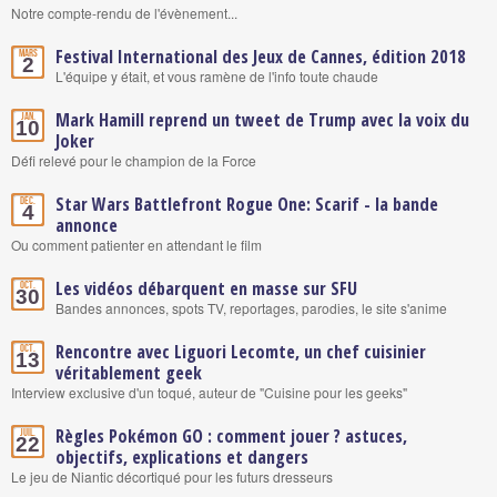
Notre compte-rendu de l'évènement...
Festival International des Jeux de Cannes, édition 2018
Mars
2
L'équipe y était, et vous ramène de l'info toute chaude
Mark Hamill reprend un tweet de Trump avec la voix du
Jan.
10
Joker
Défi relevé pour le champion de la Force
Star Wars Battlefront Rogue One: Scarif - la bande
Déc.
4
annonce
Ou comment patienter en attendant le film
Les vidéos débarquent en masse sur SFU
Oct.
30
Bandes annonces, spots TV, reportages, parodies, le site s'anime
Rencontre avec Liguori Lecomte, un chef cuisinier
Oct.
13
véritablement geek
Interview exclusive d'un toqué, auteur de "Cuisine pour les geeks"
Règles Pokémon GO : comment jouer ? astuces,
Juil.
22
objectifs, explications et dangers
Le jeu de Niantic décortiqué pour les futurs dresseurs