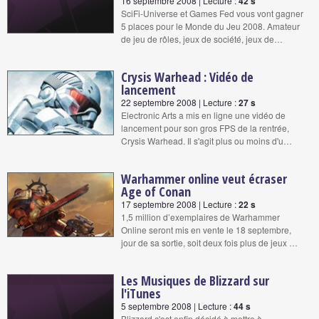
16 septembre 2008 | Lecture :
42 s
SciFi-Universe et Games Fed vous vont gagner
5 places pour le Monde du Jeu 2008. Amateur
de jeu de rôles, jeux de société, jeux de…
Crysis Warhead : Vidéo de
lancement
22 septembre 2008 | Lecture :
27 s
Electronic Arts a mis en ligne une vidéo de
lancement pour son gros FPS de la rentrée,
Crysis Warhead. Il s'agit plus ou moins d'u…
Warhammer online veut écraser
Age of Conan
17 septembre 2008 | Lecture :
22 s
1,5 million d’exemplaires de Warhammer
Online seront mis en vente le 18 septembre,
jour de sa sortie, soit deux fois plus de jeux …
Les Musiques de Blizzard sur
l'iTunes
5 septembre 2008 | Lecture :
44 s
Blizzard c'est enfin décidé à mettre à