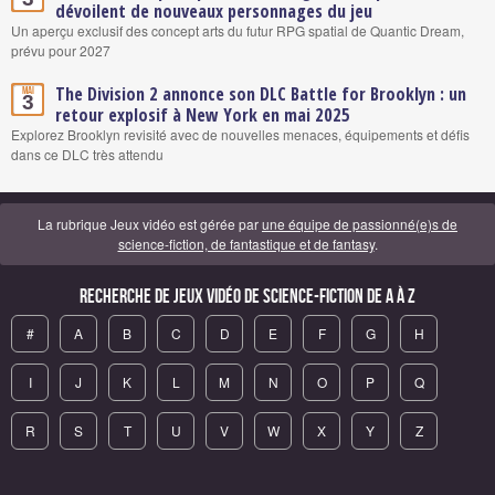
dévoilent de nouveaux personnages du jeu
Un aperçu exclusif des concept arts du futur RPG spatial de Quantic Dream,
prévu pour 2027
The Division 2 annonce son DLC Battle for Brooklyn : un
Mai
3
retour explosif à New York en mai 2025
Explorez Brooklyn revisité avec de nouvelles menaces, équipements et défis
dans ce DLC très attendu
La rubrique Jeux vidéo est gérée par
une équipe de passionné(e)s de
science-fiction, de fantastique et de fantasy
.
Recherche de Jeux vidéo de science-fiction de A à Z
#
A
B
C
D
E
F
G
H
I
J
K
L
M
N
O
P
Q
R
S
T
U
V
W
X
Y
Z