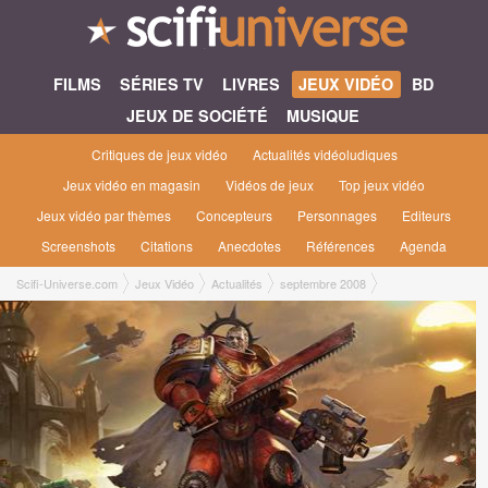
FILMS
SÉRIES TV
LIVRES
JEUX VIDÉO
BD
JEUX DE SOCIÉTÉ
MUSIQUE
Critiques de jeux vidéo
Actualités vidéoludiques
Jeux vidéo en magasin
Vidéos de jeux
Top jeux vidéo
Jeux vidéo par thèmes
Concepteurs
Personnages
Editeurs
Screenshots
Citations
Anecdotes
Références
Agenda
Scifi-Universe.com
Jeux Vidéo
Actualités
septembre 2008