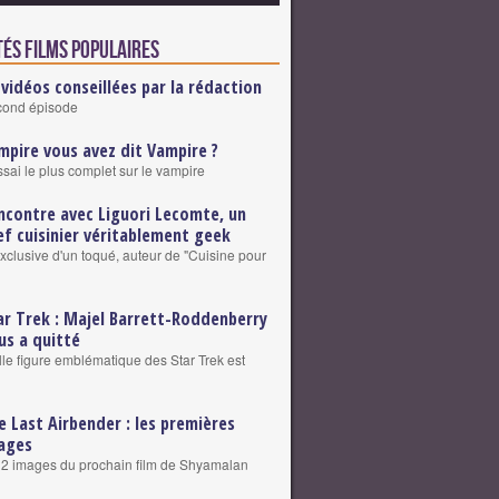
tés Films populaires
 vidéos conseillées par la rédaction
cond épisode
mpire vous avez dit Vampire ?
ssai le plus complet sur le vampire
ncontre avec Liguori Lecomte, un
ef cuisinier véritablement geek
exclusive d'un toqué, auteur de "Cuisine pour
ar Trek : Majel Barrett-Roddenberry
us a quitté
le figure emblématique des Star Trek est
e Last Airbender : les premières
ages
2 images du prochain film de Shyamalan