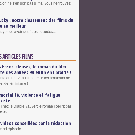
, on ne s'en sort pas si mal vous ne trouvez
ucky : notre classement des films du
re au meilleur
 moyens d'avoir peur des poupées...
s articles Films
s Ensorceleuses, le roman du film
lte des années 90 enfin en librairie !
ortie du nouveau film ! Pour les amateurs de
 et de féminisme !
mortalité, violence et fatigue
exister
 chez le Diable Vauvert le roman coécrit par
eves
 vidéos conseillées par la rédaction
cond épisode