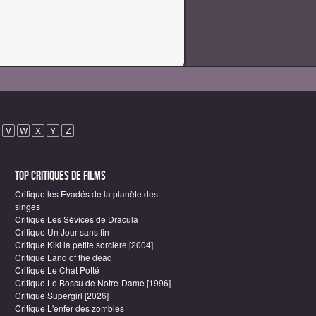
V
W
X
Y
Z
Top critiques de Films
Critique les Evadés de la planète des
singes
Critique Les Sévices de Dracula
Critique Un Jour sans fin
Critique Kiki la petite sorcière [2004]
Critique Land of the dead
Critique Le Chat Potté
Critique Le Bossu de Notre-Dame [1996]
Critique Supergirl [2026]
Critique L'enfer des zombies