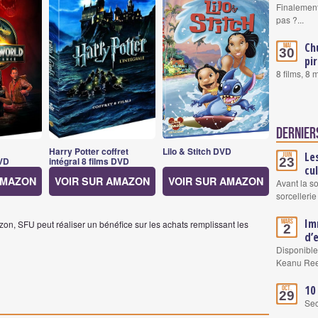
Finalement
pas ?...
Ch
Mai
30
pi
8 films, 8
Dernier
Harry Potter coffret
Lilo & Stitch DVD
Le
Juin
23
VD
intégral 8 films DVD
cu
AMAZON
VOIR SUR AMAZON
VOIR SUR AMAZON
Avant la s
sorcellerie
Im
Mars
on, SFU peut réaliser un bénéfice sur les achats remplissant les
2
d’
Disponible
Keanu Re
10
Oct.
29
Se