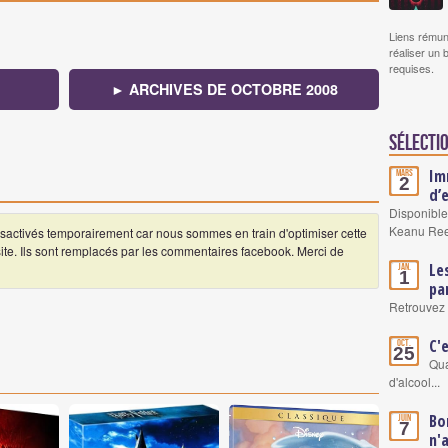
Liens rémun
réaliser un 
requises.
► ARCHIVES DE OCTOBRE 2008
Sélectio
Im
Mars
2
d’
Disponible
Keanu Re
ctivés temporairement car nous sommes en train d'optimiser cette
 site. Ils sont remplacés par les commentaires facebook. Merci de
Le
Jan.
1
pa
Retrouvez 
C'
Oct.
25
Qua
d'alcool...
Bo
Juin
7
n'