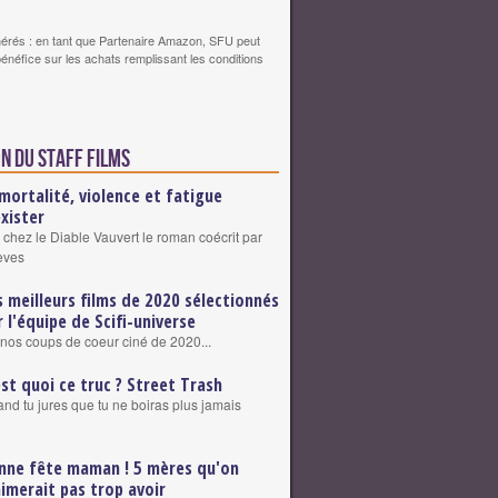
érés : en tant que Partenaire Amazon, SFU peut
bénéfice sur les achats remplissant les conditions
n du staff Films
mortalité, violence et fatigue
exister
 chez le Diable Vauvert le roman coécrit par
eves
s meilleurs films de 2020 sélectionnés
r l'équipe de Scifi-universe
nos coups de coeur ciné de 2020...
est quoi ce truc ? Street Trash
nd tu jures que tu ne boiras plus jamais
nne fête maman ! 5 mères qu'on
aimerait pas trop avoir