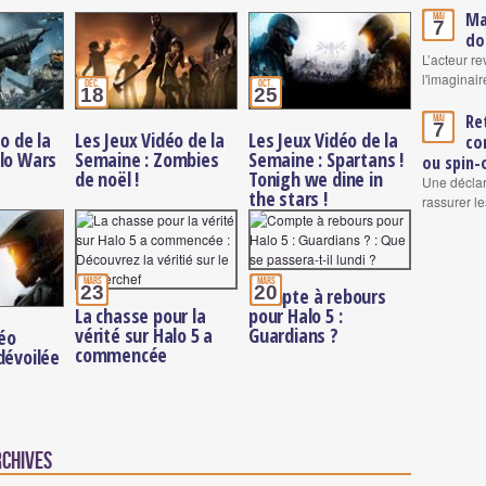
Ma
Mai
7
do
L’acteur re
l'imaginair
déc.
oct.
18
25
Re
Mai
7
o de la
Les Jeux Vidéo de la
Les Jeux Vidéo de la
co
lo Wars
Semaine : Zombies
Semaine : Spartans !
ou spin-
de noël !
Tonigh we dine in
Une déclar
the stars !
rassurer le
mars
mars
23
20
Compte à rebours
La chasse pour la
pour Halo 5 :
vérité sur Halo 5 a
Guardians ?
déo
commencée
dévoilée
rchives