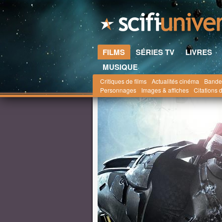
FILMS
SÉRIES TV
LIVRES
MUSIQUE
Critiques de films
Actualités cinéma
Bande
Scifi-Universe.com
Films
Actualités
octobr
Personnages
Images & affiches
Citations d