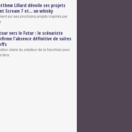
tthew Lillard dévoile ses projets
nt Scream 7 et... un whisky
vient sur ses prochains projets inspirés par
e
tour vers le Futur : le scénariste
nfirme l'absence définitive de suites
offs
ation claire du créateur de la franchise pour
s fans