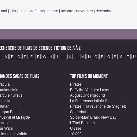
|
mai
|
juin
|
juillet
|
août
|
septembre
|
octobre
|
novembre
|
décembre
echerche de Films de science-fiction de A à Z
#
A
B
C
D
E
F
G
H
I
J
K
L
M
N
O
P
Q
R
S
T
U
randes sagas de Films
Top Films du moment
racula
Pirates
rankenstein
Buffy the Vampire Layer
ercule / Ursus
August Underground
odzilla
La Forteresse Infinie #1
atman
Pirates II: la revanche de Stagnetti
ragon Ball
Spiderbabe
 Jekyll et Mr Hyde
Spider-Man Brand New Day
aciste
L'Effet Papillon
tar Wars
Ulysse
'Homme invisible
10 000