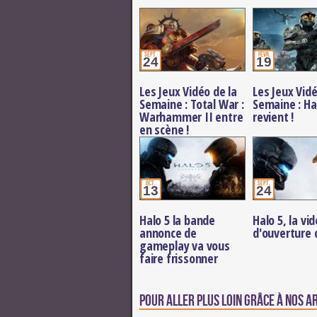
sept.
févr.
24
19
Les Jeux Vidéo de la
Les Jeux Vidé
Semaine : Total War :
Semaine : Ha
Warhammer II entre
revient !
en scène !
oct.
sept.
13
24
Halo 5 la bande
Halo 5, la vi
annonce de
d'ouverture 
gameplay va vous
faire frissonner
Pour aller plus loin grâce à nos a