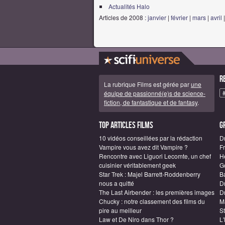
Actualités Halo
Articles de 2008 :
janvier
|
février
|
mars
|
avril
R
La rubrique Films est gérée par
une
équipe de passionné(e)s de science-
fiction, de fantastique et de fantasy
.
Top articles Films
G
10 vidéos conseillées par la rédaction
D
Vampire vous avez dit Vampire ?
F
Rencontre avec Liguori Lecomte, un chef
H
cuisinier véritablement geek
G
Star Trek : Majel Barrett-Roddenberry
B
nous a quitté
D
The Last Airbender : les premières images
Dr
Chucky : notre classement des films du
M
pire au meilleur
S
Law et De Niro dans Thor ?
L