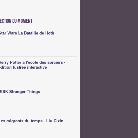
lection du moment
Star Wars La Bataille de Hoth
Herry Potter à l'école des sorciers -
édition lustrée interactive
RISK Stranger Things
Les migrants du temps - Liu Cixin