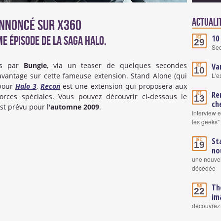
Actuali
annoncé sur X360
10
e épisode de la saga Halo.
Oct.
29
Se
es par
Bungie
, via un teaser de quelques secondes
Va
Oct.
10
vantage sur cette fameuse extension. Stand Alone (qui
L'e
 pour
Halo 3
,
Recon
est une extension qui proposera aux
Re
Oct.
orces spéciales. Vous pouvez découvrir ci-dessous le
13
ch
st prévu pour l'
automne 2009
.
Interview 
les geeks"
St
Déc.
19
no
une nouvel
décédée
Th
Mai
22
im
découvrez 