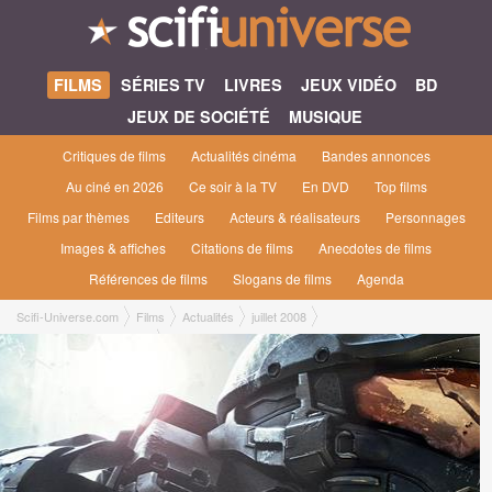
FILMS
SÉRIES TV
LIVRES
JEUX VIDÉO
BD
JEUX DE SOCIÉTÉ
MUSIQUE
Critiques de films
Actualités cinéma
Bandes annonces
Au ciné en 2026
Ce soir à la TV
En DVD
Top films
Films par thèmes
Editeurs
Acteurs & réalisateurs
Personnages
Images & affiches
Citations de films
Anecdotes de films
Références de films
Slogans de films
Agenda
Scifi-Universe.com
Films
Actualités
juillet 2008
Halo 3 : Une Map gratuite