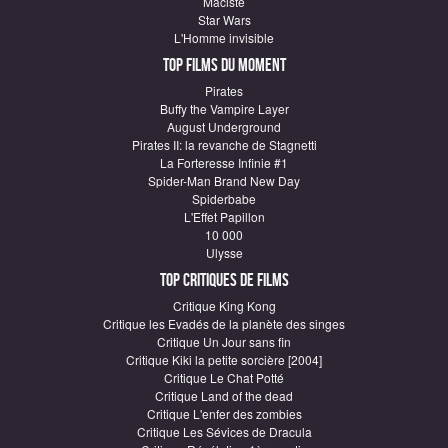
Maciste
Star Wars
L'Homme invisible
Top Films du moment
Pirates
Buffy the Vampire Layer
August Underground
Pirates II: la revanche de Stagnetti
La Forteresse Infinie #1
Spider-Man Brand New Day
Spiderbabe
L'Effet Papillon
10 000
Ulysse
Top critiques de Films
Critique King Kong
Critique les Evadés de la planète des singes
Critique Un Jour sans fin
Critique Kiki la petite sorcière [2004]
Critique Le Chat Potté
Critique Land of the dead
Critique L'enfer des zombies
Critique Les Sévices de Dracula