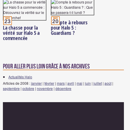
mars
mars
23
20
Compte à rebours
La chasse pour la
pour Halo 5 :
vérité sur Halo 5 a
Guardians ?
commencée
Pour aller plus loin grâce à nos archives
Actualités Halo
Articles de 2008 :
janvier
|
février
|
mars
|
avril
|
mai
|
juin
|
juillet
|
août
|
septembre
|
octobre
|
novembre
|
décembre