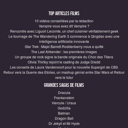
Top articles Films
10 vidéos conseillées par la rédaction
Vampire vous avez dit Vampire ?
Rencontre avec Liguori Lecomte, un chef cuisinier véritablement geek
Le tournage de The Wandering Earth 3 commence à Qingdao avec une
intelligence artificielle innovante
Star Trek : Majel Barrett-Roddenberry nous a quitté
The Last Airbender : les premières images
Un groupe de rock signe la bande originale du Choc des Titans
Olivia Thirlby rejoint le casting de Judge Dredd
Les conseils de Laura Vandervoort pour la nouvelle Supergirl de CBS
Retour vers la Guerre des Etoiles, un mashup génial entre Star Wars et Retour
vers le futur
Grandes sagas de Films
Dracula
Frankenstein
Hercule / Ursus
Godzilla
Batman
Dragon Ball
Dr Jekyll et Mr Hyde