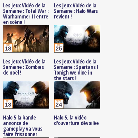
Les Jeux Vidéo de la
Les Jeux Vidéo de la
Semaine : Total War :
Semaine : Halo Wars
Warhammer II entre
revient !
en scène !
déc.
oct.
18
25
Les Jeux Vidéo de la
Les Jeux Vidéo de la
Semaine : Zombies
Semaine : Spartans !
de noël !
Tonigh we dine in
the stars !
oct.
sept.
13
24
Halo 5 la bande
Halo 5, la vidéo
annonce de
d'ouverture dévoilée
gameplay va vous
faire frissonner