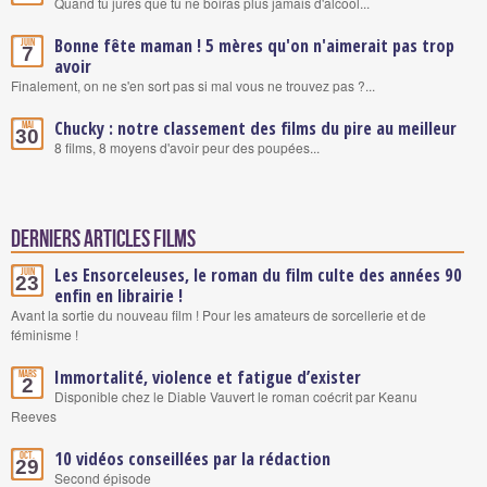
Quand tu jures que tu ne boiras plus jamais d'alcool...
Bonne fête maman ! 5 mères qu'on n'aimerait pas trop
Juin
7
avoir
Finalement, on ne s'en sort pas si mal vous ne trouvez pas ?...
Chucky : notre classement des films du pire au meilleur
Mai
30
8 films, 8 moyens d'avoir peur des poupées...
Derniers articles Films
Les Ensorceleuses, le roman du film culte des années 90
Juin
23
enfin en librairie !
Avant la sortie du nouveau film ! Pour les amateurs de sorcellerie et de
féminisme !
Immortalité, violence et fatigue d’exister
Mars
2
Disponible chez le Diable Vauvert le roman coécrit par Keanu
Reeves
10 vidéos conseillées par la rédaction
Oct.
29
Second épisode