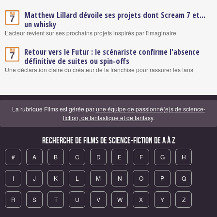
Matthew Lillard dévoile ses projets dont Scream 7 et...
Mai
7
un whisky
L’acteur revient sur ses prochains projets inspirés par l'imaginaire
Retour vers le Futur : le scénariste confirme l'absence
Mai
7
définitive de suites ou spin-offs
Une déclaration claire du créateur de la franchise pour rassurer les fans
La rubrique Films est gérée par
une équipe de passionné(e)s de science-
fiction, de fantastique et de fantasy
.
Recherche de Films de science-fiction de A à Z
#
A
B
C
D
E
F
G
H
I
J
K
L
M
N
O
P
Q
R
S
T
U
V
W
X
Y
Z