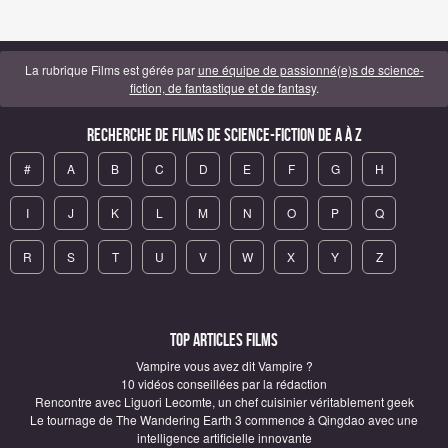
La rubrique Films est gérée par
une équipe de passionné(e)s de science-
fiction, de fantastique et de fantasy
.
Recherche de Films de science-fiction de A à Z
#
A
B
C
D
E
F
G
H
I
J
K
L
M
N
O
P
Q
R
S
T
U
V
W
X
Y
Z
Top articles Films
Vampire vous avez dit Vampire ?
10 vidéos conseillées par la rédaction
Rencontre avec Liguori Lecomte, un chef cuisinier véritablement geek
Le tournage de The Wandering Earth 3 commence à Qingdao avec une
intelligence artificielle innovante