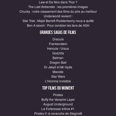
Law et De Niro dans Thor ?
The Last Airbender : les premières images
Chucky : notre classement des films du pire au meilleur
Underworld revient !
Star Trek : Majel Barrett-Roddenberry nous a quitté
Bon A savoir : Pour combler les fans de ASH
Grandes sagas de Films
Dracula
Frankenstein
Hercule / Ursus
Godzilla
Batman
Dragon Ball
Dr Jekyll et Mr Hyde
Maciste
Star Wars
L'Homme invisible
Top Films du moment
Pirates
Buffy the Vampire Layer
August Underground
La Forteresse Infinie #1
Pirates II: la revanche de Stagnetti