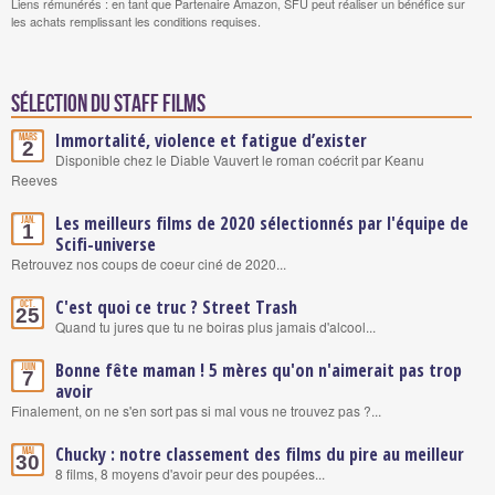
Liens rémunérés : en tant que Partenaire Amazon, SFU peut réaliser un bénéfice sur
les achats remplissant les conditions requises.
Sélection du staff Films
Immortalité, violence et fatigue d’exister
Mars
2
Disponible chez le Diable Vauvert le roman coécrit par Keanu
Reeves
Les meilleurs films de 2020 sélectionnés par l'équipe de
Jan.
1
Scifi-universe
Retrouvez nos coups de coeur ciné de 2020...
C'est quoi ce truc ? Street Trash
Oct.
25
Quand tu jures que tu ne boiras plus jamais d'alcool...
Bonne fête maman ! 5 mères qu'on n'aimerait pas trop
Juin
7
avoir
Finalement, on ne s'en sort pas si mal vous ne trouvez pas ?...
Chucky : notre classement des films du pire au meilleur
Mai
30
8 films, 8 moyens d'avoir peur des poupées...