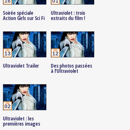
16
01
Soirée spéciale
Ultraviolet : trois
Action Girls sur Sci Fi
extraits du film !
janv.
janv.
13
12
Ultraviolet Trailer
Des photos passées
à l'Ultraviolet
janv.
02
Ultraviolet : les
premières images