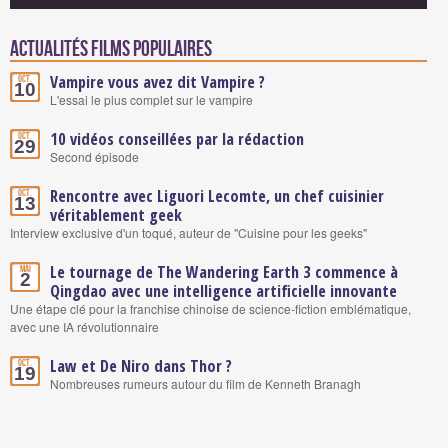
Actualités Films populaires
Vampire vous avez dit Vampire ?
Oct.
10
L'essai le plus complet sur le vampire
10 vidéos conseillées par la rédaction
Oct.
29
Second épisode
Rencontre avec Liguori Lecomte, un chef cuisinier
Oct.
13
véritablement geek
Interview exclusive d'un toqué, auteur de "Cuisine pour les geeks"
Le tournage de The Wandering Earth 3 commence à
Mai
2
Qingdao avec une intelligence artificielle innovante
Une étape clé pour la franchise chinoise de science-fiction emblématique,
avec une IA révolutionnaire
Law et De Niro dans Thor ?
Oct.
19
Nombreuses rumeurs autour du film de Kenneth Branagh