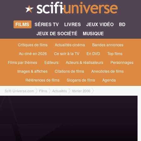
FILMS
SÉRIES TV
LIVRES
JEUX VIDÉO
BD
JEUX DE SOCIÉTÉ
MUSIQUE
Critiques de films
Actualités cinéma
Bandes annonces
Au ciné en 2026
Ce soir à la TV
En DVD
Top films
Films par thèmes
Editeurs
Acteurs & réalisateurs
Personnages
Images & affiches
Citations de films
Anecdotes de films
Références de films
Slogans de films
Agenda
Scifi-Universe.com
Films
Actualités
février 2006
Ultraviolet rayonne enfin sur la toile