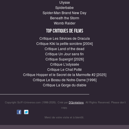
Ulysse
Spiderbabe
Spider-Man Brand New Day
Beneath the Storm
Womb Raider
Top critiques de Films
Critique Les Sévices de Dracula
Critique Kiki la petite sorcière [2004]
Critique Land of the dead
Critique Un Jour sans fin
Critique Supergirl [2026]
Critique L'odyssée
Critique Le Chat Potté
Critique Hopper et le Secret de la Marmotte #2 [2025]
Critique Le Bossu de Notre-Dame [1996]
Critique La Gorge du diable
Copyright SciFi-Universe.com (1996-2026). Créé par
DQcréations
. All Rights Reserved. Please don’t
copy.
Merci de votre visite et à bientôt.