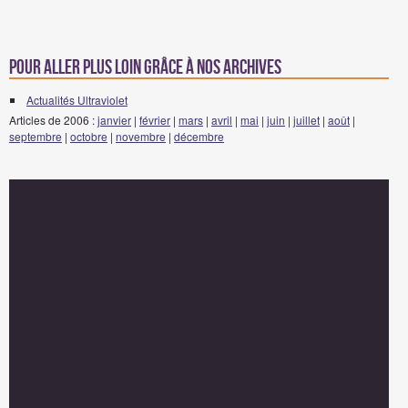
Pour aller plus loin grâce à nos archives
Actualités Ultraviolet
Articles de 2006 :
janvier
|
février
|
mars
|
avril
|
mai
|
juin
|
juillet
|
août
|
septembre
|
octobre
|
novembre
|
décembre