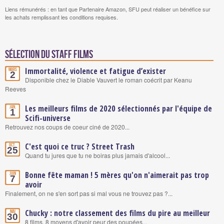
Liens rémunérés : en tant que Partenaire Amazon, SFU peut réaliser un bénéfice sur
les achats remplissant les conditions requises.
Sélection du staff Films
Immortalité, violence et fatigue d’exister
Mars
2
Disponible chez le Diable Vauvert le roman coécrit par Keanu
Reeves
Les meilleurs films de 2020 sélectionnés par l'équipe de
Jan.
1
Scifi-universe
Retrouvez nos coups de coeur ciné de 2020...
C'est quoi ce truc ? Street Trash
Oct.
25
Quand tu jures que tu ne boiras plus jamais d'alcool...
Bonne fête maman ! 5 mères qu'on n'aimerait pas trop
Juin
7
avoir
Finalement, on ne s'en sort pas si mal vous ne trouvez pas ?...
Chucky : notre classement des films du pire au meilleur
Mai
30
8 films, 8 moyens d'avoir peur des poupées...