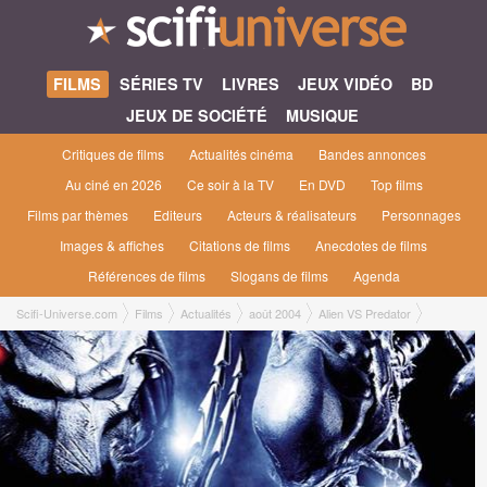
FILMS
SÉRIES TV
LIVRES
JEUX VIDÉO
BD
JEUX DE SOCIÉTÉ
MUSIQUE
Critiques de films
Actualités cinéma
Bandes annonces
Au ciné en 2026
Ce soir à la TV
En DVD
Top films
Films par thèmes
Editeurs
Acteurs & réalisateurs
Personnages
Images & affiches
Citations de films
Anecdotes de films
Références de films
Slogans de films
Agenda
Scifi-Universe.com
Films
Actualités
août 2004
Alien VS Predator