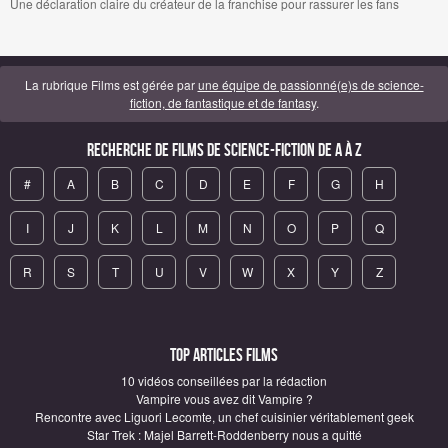
Une déclaration claire du créateur de la franchise pour rassurer les fans
La rubrique Films est gérée par
une équipe de passionné(e)s de science-
fiction, de fantastique et de fantasy
.
Recherche de Films de science-fiction de A à Z
#
A
B
C
D
E
F
G
H
I
J
K
L
M
N
O
P
Q
R
S
T
U
V
W
X
Y
Z
Top articles Films
10 vidéos conseillées par la rédaction
Vampire vous avez dit Vampire ?
Rencontre avec Liguori Lecomte, un chef cuisinier véritablement geek
Star Trek : Majel Barrett-Roddenberry nous a quitté