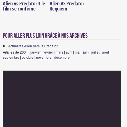
Alien vs Predator 3 le
Alien VS Predator
film se confirme
Requiem
Pour aller plus loin grâce à nos archives
Actualités Alien Versus Predator
Articles de 2004 :
janvier
|
février
|
mars
|
avril
|
mai
|
juin
|
juillet
|
août
|
septembre
|
octobre
|
novembre
|
décembre