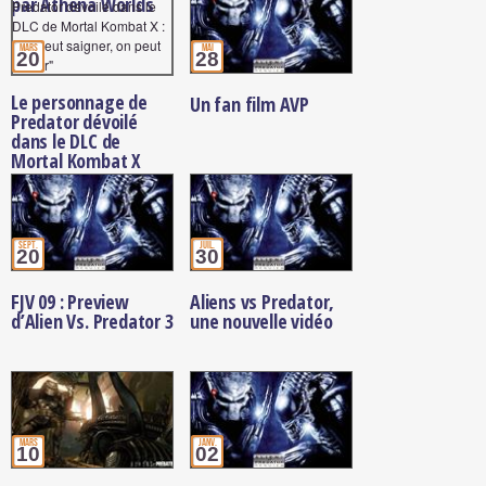
par Athena Worlds
mars
mai
20
28
Le personnage de
Un fan film AVP
Predator dévoilé
dans le DLC de
Mortal Kombat X
sept.
juil.
20
30
FJV 09 : Preview
Aliens vs Predator,
d’Alien Vs. Predator 3
une nouvelle vidéo
mars
janv.
10
02