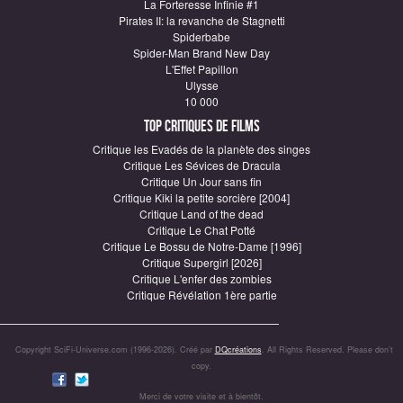
La Forteresse Infinie #1
Pirates II: la revanche de Stagnetti
Spiderbabe
Spider-Man Brand New Day
L'Effet Papillon
Ulysse
10 000
Top critiques de Films
Critique les Evadés de la planète des singes
Critique Les Sévices de Dracula
Critique Un Jour sans fin
Critique Kiki la petite sorcière [2004]
Critique Land of the dead
Critique Le Chat Potté
Critique Le Bossu de Notre-Dame [1996]
Critique Supergirl [2026]
Critique L'enfer des zombies
Critique Révélation 1ère partie
Copyright SciFi-Universe.com (1996-2026). Créé par
DQcréations
. All Rights Reserved. Please don’t
copy.
Merci de votre visite et à bientôt.