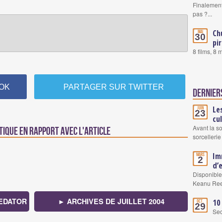
Finalement
pas ?...
Ch
Mai
30
pi
8 films, 8
OK
PARTAGER SUR TWITTER
Dernier
Le
Juin
23
cu
Avant la s
tique en rapport avec l'article
sorcellerie
Im
Mars
2
d’
Disponible
Keanu Re
REDATOR
► ARCHIVES DE JUILLET 2004
10
Oct.
29
Se