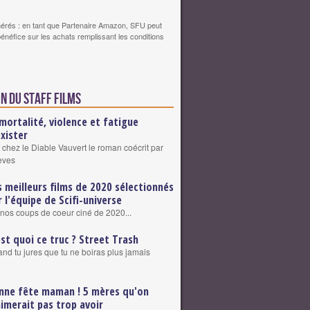
érés : en tant que Partenaire Amazon, SFU peut
bénéfice sur les achats remplissant les conditions
n du staff Films
mortalité, violence et fatigue
exister
 chez le Diable Vauvert le roman coécrit par
eves
s meilleurs films de 2020 sélectionnés
r l'équipe de Scifi-universe
nos coups de coeur ciné de 2020...
est quoi ce truc ? Street Trash
nd tu jures que tu ne boiras plus jamais
nne fête maman ! 5 mères qu'on
aimerait pas trop avoir