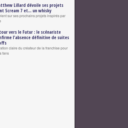
tthew Lillard dévoile ses projets
nt Scream 7 et... un whisky
vient sur ses prochains projets inspirés par
e
tour vers le Futur : le scénariste
nfirme l'absence définitive de suites
offs
ation claire du créateur de la franchise pour
s fans