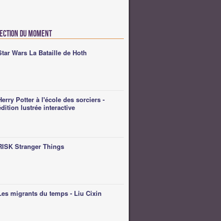
lection du moment
Star Wars La Bataille de Hoth
Herry Potter à l'école des sorciers -
édition lustrée interactive
RISK Stranger Things
Les migrants du temps - Liu Cixin