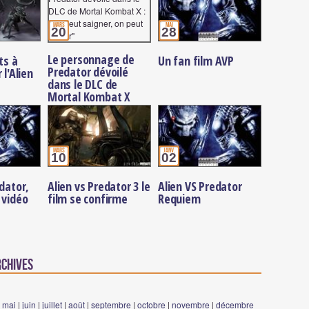
mars
mai
20
28
Le personnage de
ts à
Un fan film AVP
Predator dévoilé
 l'Alien
dans le DLC de
Mortal Kombat X
mars
janv.
10
02
edator,
Alien vs Predator 3 le
Alien VS Predator
 vidéo
film se confirme
Requiem
rchives
|
mai
|
juin
|
juillet
|
août
|
septembre
|
octobre
|
novembre
|
décembre