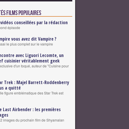
tés Films populaires
 vidéos conseillées par la rédaction
cond épisode
mpire vous avez dit Vampire ?
ssai le plus complet sur le vampire
ncontre avec Liguori Lecomte, un
ef cuisinier véritablement geek
exclusive d'un toqué, auteur de "Cuisine pour
ar Trek : Majel Barrett-Roddenberry
us a quitté
le figure emblématique des Star Trek est
e Last Airbender : les premières
ages
2 images du prochain film de Shyamalan