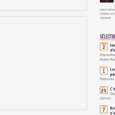
Liens rémun
réaliser un 
requises.
Sélectio
Im
Mars
2
d’
Disponible
Keanu Re
Le
Jan.
1
pa
Retrouvez 
C'
Oct.
25
Qua
d'alcool...
Bo
Juin
7
n'