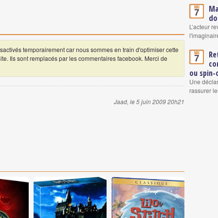
Ma
Mai
7
do
L’acteur re
l'imaginair
ctivés temporairement car nous sommes en train d'optimiser cette
Re
Mai
7
 site. Ils sont remplacés par les commentaires facebook. Merci de
co
ou spin-
Une déclar
rassurer le
Jaad, le 5 juin 2009 20h21