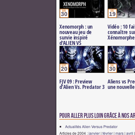
avr.
juil.
30
19
Xenomorph : un
Vidéo : 10 fai
nouveau jeu de
connaître sur
survie inspiré
Xénomorphe
d'ALIEN VS
PREDATOR, annoncé
par Athena Worlds
sept.
juil.
20
30
FJV 09 : Preview
Aliens vs Pr
d’Alien Vs. Predator 3
une nouvelle
Pour aller plus loin grâce à nos a
Actualités Alien Versus Predator
Articles de 2004 :
janvier
|
février
|
mars
|
avril