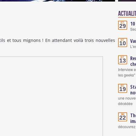
Actuali
10
Oct.
29
Se
ntils et tous mignons ! En attendant voilà trois nouvelles
Va
Oct.
10
L'e
Re
Oct.
13
ch
Interview 
les geeks"
St
Déc.
19
no
une nouvel
décédée
Th
Mai
22
im
découvrez 