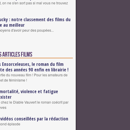
, on ne s'en sort pas si mal vous ne trouvez
ucky : notre classement des films du
re au meilleur
 moyens d'avoir peur des poupées...
s articles Films
s Ensorceleuses, le roman du film
lte des années 90 enfin en librairie !
ortie du nouveau film ! Pour les amateurs de
 et de féminisme !
mortalité, violence et fatigue
exister
 chez le Diable Vauvert le roman coécrit par
eves
 vidéos conseillées par la rédaction
cond épisode