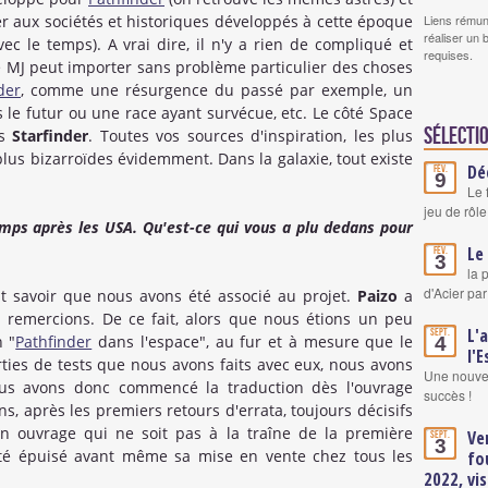
r aux sociétés et historiques développés à cette époque
Liens rémun
réaliser un 
c le temps). A vrai dire, il n'y a rien de compliqué et
requises.
ue MJ peut importer sans problème particulier des choses
der
, comme une résurgence du passé par exemple, un
 le futur ou une race ayant survécue, etc. Le côté Space
Sélectio
ns
Starfinder
. Toutes vos sources d'inspiration, les plus
plus bizarroïdes évidemment. Dans la galaxie, tout existe
Dé
Fév.
9
Le 
jeu de rôle
emps après les USA. Qu'est-ce qui vous a plu dedans pour
Le
Fév.
3
la 
d'Acier par
ut savoir que nous avons été associé au projet.
Paizo
a
 remercions. De ce fait, alors que nous étions un peu
L'
Sept.
n "
Pathfinder
dans l'espace", au fur et à mesure que le
4
l'E
ties de tests que nous avons faits avec eux, nous avons
Une nouvel
Nous avons donc commencé la traduction dès l'ouvrage
succès !
ns, après les premiers retours d'errata, toujours décisifs
n ouvrage qui ne soit pas à la traîne de la première
Ve
Sept.
3
été épuisé avant même sa mise en vente chez tous les
fo
2022, vis