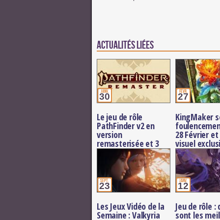
Actualités Liées
janv.
févr.
30
27
Le jeu de rôle
KingMaker s
PathFinder v2 en
foulencemen
version
28 Février et
remasterisée et 3
visuel exclus
nouveaux
Bestiaire
suppléments en
foulancement dès ce
soir
sept.
janv.
23
12
Les Jeux Vidéo de la
Jeu de rôle :
Semaine : Valkyria
sont les mei