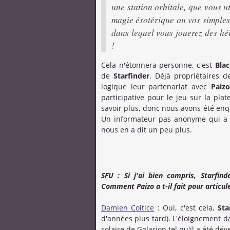
une station orbitale, que vous ut
magie ésotérique ou vos simples 
dans lequel vous jouerez des hér
!
Cela n'étonnera personne, c'est
Bla
de
Starfinder
. Déjà propriétaires 
logique leur partenariat avec
Paizo
participative pour le jeu sur la pla
savoir plus, donc nous avons été en
Un informateur pas anonyme qui a i
nous en a dit un peu plus.
SFU : Si j'ai bien compris, Starfin
Comment Paizo a t-il fait pour articu
Damien Coltice
: Oui, c'est cela,
Sta
d'années plus tard). L'éloignement d
solaire de Golarion tel qu'il a été d