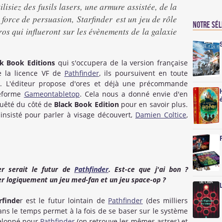
ilisiez des fusils lasers, une armure assistée, de la
force de persuasion, Starfinder est un jeu de rôle
Notre sé
os qui influeront sur les évènements de la galaxie
ck Book Editions
qui s'occupera de la version française
de la licence VF de
Pathfinder
, ils poursuivent en toute
. L'éditeur propose d'ores et déjà une précommande
teforme
Gameontabletop
. Cela nous a donné envie d'en
quêté du côté de
Black Book Edition
pour en savoir plus.
nsisté pour parler à visage découvert,
Damien Coltice
,
der serait le futur de
Pathfinder
. Est-ce que j'ai bon ?
ler logiquement un jeu med-fan et un jeu space-op ?
rfinde
r est le futur lointain de
Pathfinder
(des milliers
ans le temps permet à la fois de se baser sur le système
éveloppé pour
Pathfinder
(on retrouve les mêmes astres) et