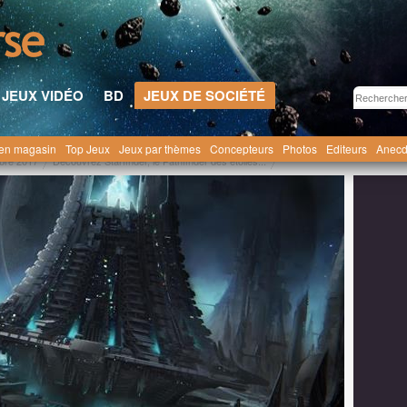
JEUX VIDÉO
BD
JEUX DE SOCIÉTÉ
en magasin
Top Jeux
Jeux par thèmes
Concepteurs
Photos
Editeurs
Anecd
bre 2017
Découvrez Starfinder, le Pathfinder des étoiles...