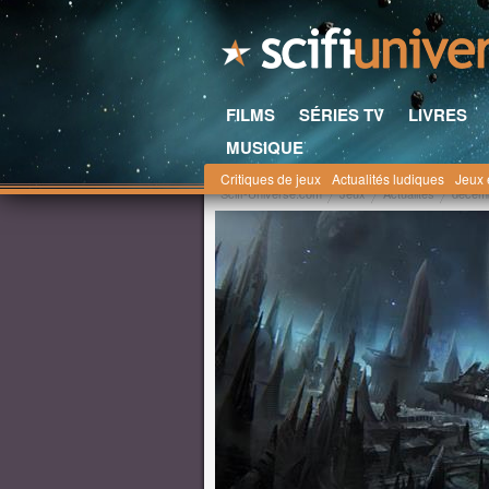
FILMS
SÉRIES TV
LIVRES
MUSIQUE
Critiques de jeux
Actualités ludiques
Jeux 
Scifi-Universe.com
Jeux
Actualités
décem