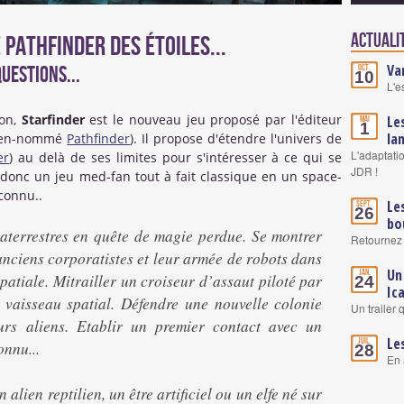
Actualit
Pathfinder des étoiles...
Va
uestions...
Oct.
10
L'e
Con,
Starfinder
est le nouveau jeu proposé par l'éditeur
Le
Mai
1
la
 bien-nommé
Pathfinder
). Il propose d'étendre l'univers de
L'adaptati
er
) au delà de ses limites pour s'intéresser à ce qui se
JDR !
 donc un jeu med-fan tout à fait classique en un space-
 connu..
Le
Sept.
26
bo
aterrestres en quête de magie perdue. Se montrer
Retournez 
anciens corporatistes et leur armée de robots dans
Un
Jan.
spatiale. Mitrailler un croiseur d’assaut piloté par
24
Ic
 vaisseau spatial. Défendre une nouvelle colonie
Un trailer 
urs aliens. Etablir un premier contact avec un
Le
Juil.
onnu...
28
En 
lien reptilien, un être artificiel ou un elfe né sur