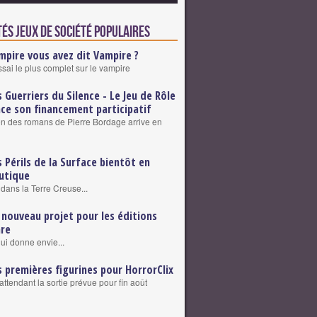
és Jeux de société populaires
mpire vous avez dit Vampire ?
ssai le plus complet sur le vampire
s Guerriers du Silence - Le Jeu de Rôle
nce son financement participatif
on des romans de Pierre Bordage arrive en
s Périls de la Surface bientôt en
utique
dans la Terre Creuse...
 nouveau projet pour les éditions
are
qui donne envie...
s premières figurines pour HorrorClix
attendant la sortie prévue pour fin août