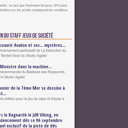
érés : en tant que Partenaire Amazon, SFU peut
bénéfice sur les achats remplissant les conditions
n du staff Jeux de société
couvrir Avalon et ses... mystères...
financement participatif de La traduction du
 Tainted Grail du Studio Agate!
 Monstre dans la machine...
précommande du Bestiaire des Royaumes
 le Studio Agate!
avenir de la 7ème Mer se dessine à
st...
le édition pour le jeu de cape et d'épée à
rs le Ragnarök le JdR Viking, en
ulencement dés ce 06 septembre
uel exclusif de la piste de dés