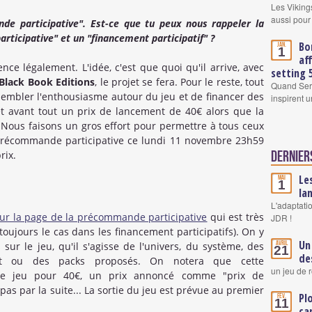
Les Viking
aussi pour
de participative". Est-ce que tu peux nous rappeler la
ticipative" et un "financement participatif" ?
Bo
Jan.
1
af
ence légalement. L'idée, c'est que quoi qu'il arrive, avec
setting 
Black Book Editions
, le projet se fera. Pour le reste, tout
Quand Serg
sembler l'enthousiasme autour du jeu et de financer des
inspirent 
et avant tout un prix de lancement de 40€ alors que la
 Nous faisons un gros effort pour permettre à tous ceux
a précommande participative ce lundi 11 novembre 23h59
ix​.
Derniers
Le
Mai
1
la
L'adaptati
ur la page de la précommande participative
qui est très
JDR !
 toujours le cas dans les financement participatifs). On y
Un
Avril
 sur le jeu, qu'il s'agisse de l'univers, du système, des
21
de
ent ou des packs proposés. On notera que cette
un jeu de 
le jeu pour 40€, un prix annoncé comme "prix de
pas par la suite... La sortie du jeu est prévue au premier
Pl
Fév.
11
ca