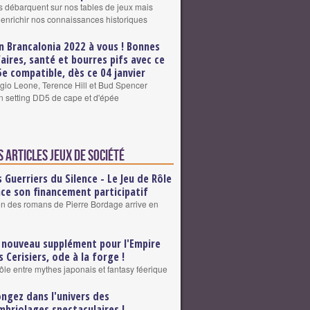
s débarquent sur nos tables de jeux mais
 enrichir nos connaissances historiques
n Brancalonia 2022 à vous ! Bonnes
faires, santé et bourres pifs avec ce
5e compatible, dès ce 04 janvier
io Leone, Terence Hill et Bud Spencer
un setting DD5 de cape et d'épée
 articles Jeux de société
s Guerriers du Silence - Le Jeu de Rôle
nce son financement participatif
on des romans de Pierre Bordage arrive en
 nouveau supplément pour l'Empire
s Cerisiers, ode à la forge !
rôle entre mythes japonais et fantasy féerique
ongez dans l'univers des
mbriolages spectaculaires !