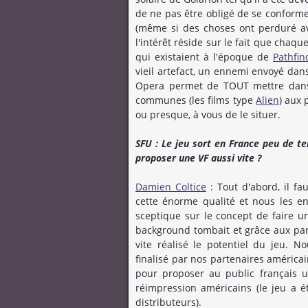
de ne pas être obligé de se conforme
(même si des choses ont perduré ave
l'intérêt réside sur le fait que chaq
qui existaient à l'époque de
Pathfin
vieil artefact, un ennemi envoyé dans
Opera permet de TOUT mettre da
communes (les films type
Alien
) aux 
ou presque, à vous de le situer.
SFU : Le jeu sort en France peu de t
proposer une VF aussi vite ?
Damien Coltice
: Tout d'abord, il fa
cette énorme qualité et nous les en
sceptique sur le concept de faire u
background tombait et grâce aux par
vite réalisé le potentiel du jeu. 
finalisé par nos partenaires américai
pour proposer au public français u
réimpression américains (le jeu a 
distributeurs).