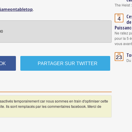
The Heist :
 Gameontabletop
.
Ce
Fév.
4
de
Puissanc
00
Ne ratez p
pour la 5 
vous avant
To
Jan.
23
Du 
OK
PARTAGER SUR TWITTER
ctivés temporairement car nous sommes en train d'optimiser cette
 site. Ils sont remplacés par les commentaires facebook. Merci de